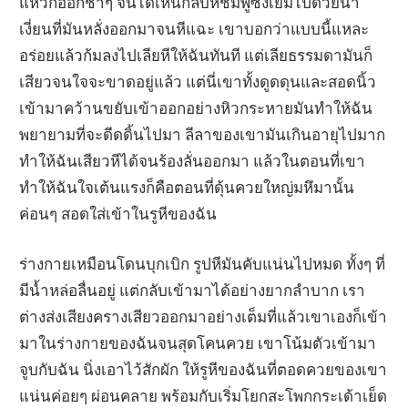
แหวกออกช้าๆ จนได้เห็นกลีบหีชมพูซึ่งเยิ้มไปด้วยน้ำ
เงี่ยนที่มันหลั่งออกมาจนหีแฉะ เขาบอกว่าแบบนี้แหละ
อร่อยแล้วก้มลงไปเลียหีให้ฉันทันที แต่เลียธรรมดามันก็
เสียวจนใจจะขาดอยู่แล้ว แต่นี่เขาทั้งดูดดุนและสอดนิ้ว
เข้ามาคว้านขยับเข้าออกอย่างหิวกระหายมันทำให้ฉัน
พยายามที่จะดีดดิ้นไปมา ลีลาของเขามันเกินอายุไปมาก
ทำให้ฉันเสียวหีได้จนร้องลั่นออกมา แล้วในตอนที่เขา
ทำให้ฉันใจเต้นแรงก็คือตอนที่ดุ้นควยใหญ่มหึมานั้น
ค่อนๆ สอดใส่เข้าในรูหีของฉัน
ร่างกายเหมือนโดนบุกเบิก รูปหีมันคับแน่นไปหมด ทั้งๆ ที่
มีน้ำหล่อลื่นอยู่ แต่กลับเข้ามาได้อย่างยากลำบาก เรา
ต่างส่งเสียงครางเสียวออกมาอย่างเต็มที่แล้วเขาเองก็เข้า
มาในร่างกายของฉันจนสุดโคนควย เขาโน้มตัวเข้ามา
จูบกับฉัน นิ่งเอาไว้สักผัก ให้รูหีของฉันที่ตอดควยของเขา
แน่นค่อยๆ ผ่อนคลาย พร้อมกับเริ่มโยกสะโพกกระเด้าเย็ด