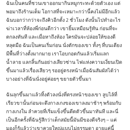
ฉันเป็นคนที่ชวนเขาออกมากินหมูกระทะด้วยตัวเอง แต่
พอมาถึงร้านเต็ม โอกาสที่จะเหมาะกว่านี้คงไม่มีอีกแล้ว
ฉันบอกว่ากว่าจะถึงคิวอีกตั้ง 2 ชั่วโมง ดังนั้นไปทำอะไร
ฆ่าเวลาที่ห้องพี่ก่อนดีกว่า เขายิ้มเหมือนรู้ทัน ก่อนที่จะ
ตกลงทันที และเมื่อหาถึงห้อง ใครมันจะปล่อยให้ของดี
หลุดมือ ฉันเป็นคนเริ่มก่อน นั่งตักของเขา ทั้งๆ ที่บนเตียง
มีพื้นที่ว่างตั้งมากมาย เราโอบกอดกันแล้วเริ่มแลก
น้ำลาย แลกลิ้นกันอย่างเสียวซ่าน ไฟแห่งความเงี่ยนเปิด
ขึ้นมาแล้วเรื่องเสียวๆ รออยู่ตรงหน้าเมื่อฉันสัมผัสได้ว่า
บางอย่างที่ฉันนั่งอยู่ค่อยๆ ขยายตัวขึ้นมา
ฉันลุกขึ้นมาแล้วทิ้งตัวลงนั่งที่ตรงหน้าของเขา ลูบไล้ที่
เรียวขานั้นก่อนจะดึงกางเกงของเขาลงมาช้าๆ พร้อมกับ
กางเกงใน ลำควยที่เริ่มแข็งขึ้นดีดตัวขึ้นมาทันที และนี่
เป็นอีกครั้งที่ฉันรู้สึกว่าเด็กสมัยนี้มันมีของดีจริงๆ – แค่
มองก็รู้แล้วว่าเขาควยใหญ่แบบไม่ธรรมดา อายุแค่นี้