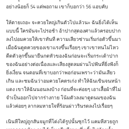
อย่างน้อยก็ 54 แต่พอถาม เขาก็บอกว่า 56 แอบคับ
ให้ตายเถอะ จะควยใหญ่เกินตัวไปแล้วนะ ฉันยิ่งได้เห็น
แบบนี้ ใครมันจะไปรอช้า อ้าปากสุดองศาแล้วครอบปาก
ลงไปอมควยให้เขาทันที ความเสียวซ่านเริ่มก่อตัวขึ้นมา
เมื่อฉันดูดควยของเขาแรงขึ้นเรื่อยๆ เขาเขาทนไม่ไหว
ดีดตัวลุกขึ้นมายืนกดหัวของฉันก่อนจะเริ่มกระเด้าปาก
ของฉันอย่างต่อเนื่องและเสียงสูดลมผ่านไปฟันที่ยิ่งฟังก็
ยิ่งเงี่ยน จนตอนที่เขาบอกว่าพอก่อนเพราะว่ามันเสียว
เกิน และชมฉันว่าอมควยโคตรเก่ง ทำให้ฉันเขินจนหน้า
แดง เขาให้ฉันนอนลงบ้าง ก่อนที่จะค่อยๆ เอาเสื้อผ้าที่ไม่
จำเป็นออกไปจากร่างกาย โน้มตัวลงมาดูดนมของฉัน
แล้วค่อยๆ ลากลมหายใจที่ร้อนผ่าวรินรดลงไปเรื่อยๆ
เนินหีใหญ่ถูกสันจมูกที่โด่งได้รูปนั้นซุกไว้ แคมหีสวยถูก