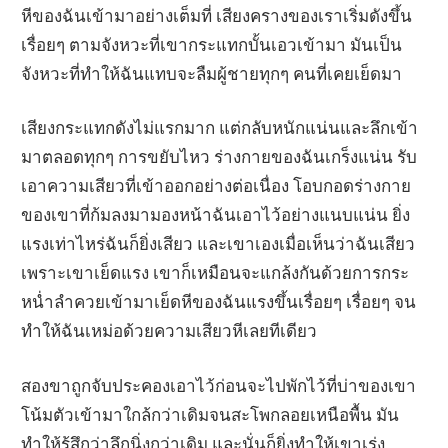
หีของฉันเข้ามาอย่างเต็มที่ เสียงครางของเราเริ่มดังขึ้น
เรื่อยๆ ตามจังหวะที่เขากระแทกบั้นเอวเข้ามา มันเป็น
จังหวะที่ทำให้ฉันแทบจะลืมผู้ชายทุกๆ คนที่เคยเย็ดมา
เสียงกระแทกดังไม่แรกมาก แต่กลับหนักแน่นและลึกเข้า
มาตลอดทุกๆ การขยับไหว ร่างกายของฉันเกร็งแน่น รับ
เอาความเสียวที่เข้าออกอย่างต่อเนื่อง โอบกอดร่างกาย
ของเขาที่ก้มลงมามองหน้าฉันเอาไว้อย่างแนบแน่น ยิ่ง
แรงเท่าไหร่ฉันก็ยิ่งเสียว และเขาเองเมื่อเห็นว่าฉันเสียว
เพราะเขาเย็ดแรง เขาก็เหมือนจะแกล้งกันด้วยการกระ
หน่ำลำควยเข้ามาเย็ดหีของฉันแรงขึ้นเรื่อยๆ เรื่อยๆ จน
ทำให้ฉันเหม่อด้วยความเสียวหีเลยทีเดียว
สองขาถูกจับประคองเอาไว้ก่อนจะไปพักไว้ที่บ่าของเขา
โน้มตัวเข้ามาใกล้กว่าเดิมจนสะโพกลอยเหนือพื้น มัน
ทำให้รู้สึกว่าลึกนิ่งกว่าเดิม และนั่นก็ยิ่งทำให้เขาเร่ง