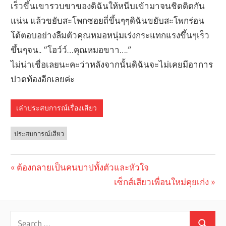
เร็วขึ้นเขารวบขาของดิฉันให้หนีบเข้ามาจนชิดติดกัน
แน่น แล้วขยับสะโพกซอยถี่ขึ้นๆๆดิฉันขยับสะโพกร่อน
โต้ตอบอย่างลืมตัวคุณหมอหนุ่มเร่งกระแทกแรงขึ้นๆเร็ว
ขึ้นๆจน.. “โอว์ว์…คุณหมอขาา….”
ไม่น่าเชื่อเลยนะคะว่าหลังจากนั้นดิฉันจะไม่เคยมีอาการ
ปวดท้องอีกเลยค่ะ
เล่าประสบการณ์เรื่องเสียว
ประสบการณ์เสียว
Previous
ต้องกลายเป็นคนบาปทั้งตัวและหัวใจ
Post
Post:
Next
เซ็กส์เสียวเพื่อนใหม่คุยเก่ง
navigation
Post: