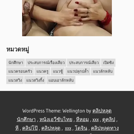
หมวดหมู่
นักศึกษา
ประสบการณ์เรื่องเสียว
ประสบการณ์เสียว
เปิดซิง
แนวครอบครัว
แนวครู
แนวชู้
แนวปลุกปล้ำ
แนวลักหลับ
แนวสวิง
แนวสวิงกิ้ง
แอบเอาลักหลับ
WordPress Theme: Wellington by
คลิปหลุด
นักศึกษา
,
หนังเอวีซับไทย
,
หีหอม
,
xxx
,
ดูคลิป
,
หี
,
คลิปโป๊
,
คลิปหลุด
,
xxx
,
โดจิน
,
คลิปหลุดทาง