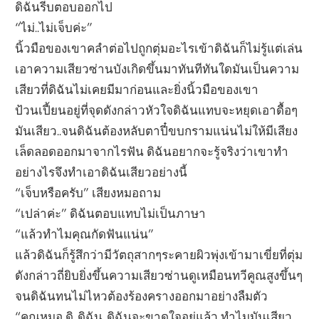
ดิฉันรีบตอบออกไป
“ไม่..ไม่เจ็บค่ะ”
นิ้วมือของเขาคลำต่อไปถูกตุ่มอะไรเข้าดิฉันก็ไม่รู้แต่เล่น
เอาความเสียวซ่านบังเกิดขึ้นมาทันทีทันใดมันเป็นความ
เสียวที่ดิฉันไม่เคยมีมาก่อนและยิ่งนิ้วมือของเขา
ป้วนเปี้ยนอยู่ที่จุดดังกล่าวหัวใจดิฉันแทบจะหยุดเอาดื้อๆ
มันเสียว..จนดิฉันต้องหลับตาปี๋ขบกรามแน่นไม่ให้มีเสียง
เล็ดลอดออกมาจากไรฟัน ดิฉันอยากจะรู้จริงว่าเขาทำ
อย่างไรจึงทำเอาดิฉันเสียวอย่างนี้
“เจ็บหรือครับ” เสียงหมอถาม
“เปล่าค่ะ” ดิฉันตอบแทบไม่เป็นภาษา
“แล้วทำไมคุณกัดฟันแน่น”
แล้วดิฉันก็รู้สึกว่ามีวัตถุสากๆระคายผิวพุ่งเข้ามาเขี่ยที่ตุ่ม
ดังกล่าวถี่ยิบยิ่งขึ้นความเสียวซ่านดูเหมือนทวีคูณสูงขึ้นๆ
จนดิฉันทนไม่ไหวต้องร้องครางออกมาอย่างลืมตัว
“คุณหมอ ดิ..ดิฉัน..ดิฉันจะขาดใจอยู่แล้ว ทำไมมันเสียว