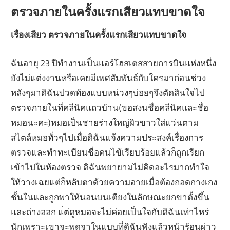
ตรวจภายในครั้งแรกเสียวแทบขาดใจ
เรื่องเสียว ตรวจภายในครั้งแรกเสียวแทบขาดใจ
ฉันอายุ 23 ปีทำงานเป็นแอร์โฮสเตสสายการบินแห่งหนึ่ง
ยังไม่แต่งงานหรือเคยมีเพศสัมพันธ์กับใครมาก่อนช่วง
หลังๆมาดิฉันปวดท้องแบบหน่วงๆบ่อยๆจึงตัดสินใจไป
ตรวจภายในที่คลีนิคแถวบ้าน(ขอสงนชื่อคลีนิคและชื่อ
หมอนะคะ)หมอเป็นชายร่างใหญ่ผิวขาวใส่แว่นตาม
สไตล์หมอทั่วๆไปเมื่อดิฉันแจ้งความประสงค์เรื่องการ
ตรวจและทำทะเบียนชื่อคนไข้เรียบร้อยแล้วก็ถูกเรียก
เข้าไปในห้องตรวจ ดิฉันพยายามไม่คิดอะไรมากทำใจ
ให้วางเฉยแต่ก็หลับตาด้วยความอายเมื่อต้องถอดกางเกง
ชั้นในและถูกพาให้นอนบนเตียงในลักษณะยกขาตั้งขึ้น
และถ่างออก แ่ต่ดูหมอจะไม่ค่อยเป็นใจกับดิฉันเท่าไหร่
นักเพราะเขาจะพูดจาในแบบที่ดิฉันฟังแล้วหน้าร้อนผ่าว