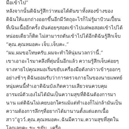
มือเข้าไป”
หลังจากนั้นดิฉันรู้สึกว่าหมอได้ดันขาทั้งสองข้างของ
ดิฉันให้แยกถ่างออกขึ้นอีกมีวัตถุอะไรก็ไม่รู้มาป้วนเปี้ยน
ที่เนินเนื้ออีกครั้ง มันค่อยๆสอดเข้าไปแต่พอสอดเข้าไปได้
หน่อยเดียวก็ติด ไม่สามารถดันเข้าไปได้อีกดิฉันรู้สึกเจ็บ
“คุณ..คุณหมอคะ เจ็บ..เจ็บคะ..”
“ผม..ผมขอโทษครับ..ผมจะทำให้นุ่มนวลกว่านี้..”
เขาเอาอะไรมาคลึงที่ตุ่มนั้นอีกแล้ว ความรู้สึกเจ็บค่อยๆ
จางหายไปคุณหมอเริ่มขยับเครื่องมือดังกล่าวเข้าๆออกๆ
อย่างช้าๆ ดิฉันยอมรับว่าการตรวจภายในของนายแพทย์
หนุ่มคนนี้ทำเอาดิฉันบังเกิดความเสียวจนควบคุม
อารมณ์ตัวเองไม่ได้มันเป็นความสุขที่ดิฉันต้องการมา
นาน แต่ดิฉันไม่เคยบอกใครแม้แต่ทำเองก็ไม่กล้ามันเป็น
ความต้องการลึกๆที่อยากได้มานานตั้งแต่แตกเนื้อ
สาว”อูวว์..คุณ..คุณหมอคะ..ฉันมีความ..ความสุขที่สุดใน
โลกเลยคะ..ขะ..ขยับ…เครื่อ