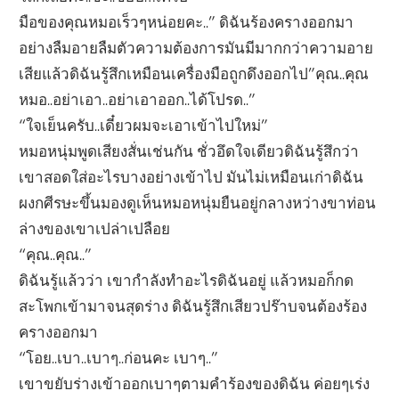
มือของคุณหมอเร็วๆหน่อยคะ..” ดิฉันร้องครางออกมา
อย่างลืมอายลืมตัวความต้องการมันมีมากกว่าความอาย
เสียแล้วดิฉันรู้สึกเหมือนเครื่องมือถูกดึงออกไป”คุณ..คุณ
หมอ..อย่าเอา..อย่าเอาออก..ได้โปรด..”
“ใจเย็นครับ..เดี๋ยวผมจะเอาเข้าไปใหม่”
หมอหนุ่มพูดเสียงสั่นเช่นกัน ชั่วอึดใจเดียวดิฉันรู้สึกว่า
เขาสอดใส่อะไรบางอย่างเข้าไป มันไม่เหมือนเก่าดิฉัน
ผงกศีรษะขึ้นมองดูเห็นหมอหนุ่มยืนอยู่กลางหว่างขาท่อน
ล่างของเขาเปล่าเปลือย
“คุณ..คุณ..”
ดิฉันรู้แล้วว่า เขากำลังทำอะไรดิฉันอยู่ แล้วหมอก็กด
สะโพกเข้ามาจนสุดร่าง ดิฉันรู้สึกเสียวปร๊าบจนต้องร้อง
ครางออกมา
“โอย..เบา..เบาๆ..ก่อนคะ เบาๆ..”
เขาขยับร่างเข้าออกเบาๆตามคำร้องของดิฉัน ค่อยๆเร่ง