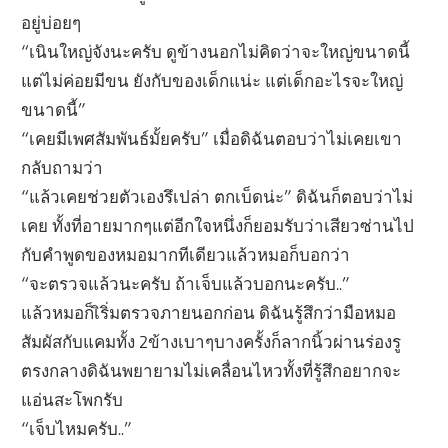
อยู่บ่อยๆ
“เนินใหญ่จังนะครับ ดูข้างนอกไม่คิดว่าจะใหญ่ขนาดนี้
แต่ไม่ค่อยมีขน ยังกับของเด็กแน่ะ แต่เด็กอะไรจะใหญ่
ขนาดนี้”
“เคยมีเพศสัมพันธ์มั้ยครับ” เมื่อดิฉันตอบว่าไม่เคยเขา
กลับถามว่า
“แล้วเคยช่วยตัวเองรึเปล่า ตกเบ็ดน่ะ” ดิฉันก็ตอบว่าไม่
เคย ทั้งที่อายมากๆแต่อีกใจหนึ่งก็ยอมรับว่าเสียวซ่านไป
กับคำพูดของหมอมากทีเดียวแล้วหมอก็บอกว่า
“จะตรวจแล้วนะครับ ถ้าเจ็บแล้วบอกนะครับ..”
แล้วหมอก็เิริ่มตรวจภายนอกก่อน ดิฉันรู้สึกว่ามือหมอ
สัมผัสกับแคมทั้ง 2ข้างเบาๆบางครั้งก็ลากนิ้วผ่านร่องรู
ตรงกลางดิฉันพยายามไม่เคลื่อนไหวทั้งที่รู้สึกอยากจะ
แอ่นสะโพกรับ
“เจ็บไหมครับ..”