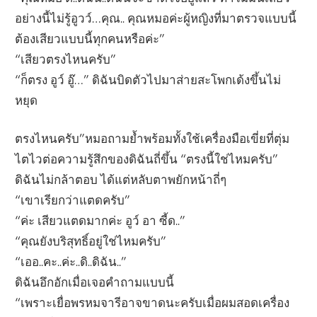
อย่างนี้ไม่รู้อูวว์…คุณ.. คุณหมอค่ะผู้หญิงที่มาตรวจแบบนี้
ต้องเสียวแบบนี้ทุกคนหรือค่ะ”
“เสียวตรงไหนครับ”
“ก็ตรง อูว์ อู๊…” ดิฉันบิดตัวไปมาส่ายสะโพกเด้งขึ้นไม่
หยุด
ตรงไหนครับ”หมอถามย้ำพร้อมทั้งใช้เครื่องมือเขี่ยที่ตุ่ม
ไตไวต่อความรู้สึกของดิฉันถี่ขึ้น “ตรงนี้ใช่ไหมครับ”
ดิฉันไม่กล้าตอบ ได้แต่หลับตาพยักหน้าถี่ๆ
“เขาเรียกว่าแตดครับ”
“ค่ะ เสียวแตดมากค่ะ อูว์ อา ซี้ด..”
“คุณยังบริสุทธิ์อยู่ใช่ไหมครับ”
“เออ..คะ..ค่ะ..ดิ..ดิฉัน..”
ดิฉันอึกอักเมื่อเจอคำถามแบบนี้
“เพราะเยื่อพรหมจารีอาจขาดนะครับเมื่อผมสอดเครื่อง