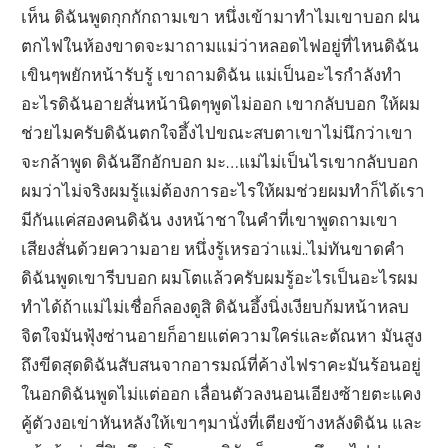
เห็น ดิฉันพูดกุกกักถามเขา หนึ่งเข้ามาทำไมเขาบอก ฝน
ตกไฟในห้องขาดจะมาถามแม่ว่าหลอดไฟอยู่ที่ไหนดิฉัน
เขินๆพยักหน้ารับรู้ เขาถามดิฉัน แม่เป็นอะไรกำลังทำ
อะไรดิฉันอายสั่นหน้านิดๆพูดไม่ออก เขากลับบอก ให้ผม
ช่วยไมครับดิฉันตกใจอึ้งไปขณะสบตาเขาไม่นึกว่าเขา
จะกล้าพูด ดิฉันอึกอักบอก มะ…แม่ไม่เป็นไรเขากลับบอก
ผมว่าไม่จริงผมรู้แม่ต้องการอะไรให้ผมช่วยผมทำก็ได้เรา
มีกันแค่สองคนดิฉัน งงหน้าชาในคำที่เขาพูดถามเขา
เสียงสั่นด้วยความอาย หนึ่งรู้เหรอว่าแม่..ไม่ทันขาดคำ
ดิฉันพูดเขารีบบอก ผมโตแล้วครับผมรู้อะไรเป็นอะไรผม
ทำได้ถ้าแม่ไม่เชื่อก็ลองดูสิ ดิฉันอึ้งนิ่งเงียบก้มหน้าหลบ
จิตใจมันฟุ้งซ่านอายก็อายแต่ความใคร่และตัณหา มันสูง
ถึงขีดสุดดิฉันสับสนจากอารมณ์ที่ค้างไฟราคะมันร้อนอยู่
ในอกดิฉันพูดไม่แต่ออก เลื่อนตัวลงนอนเอียงซ้ายตะแคง
คู้ตัวงอเข่าหันหลังให้เขาๆมานั่งที่เตียงข้างหลังดิฉัน และ