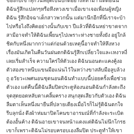
ของกับเขาทุกวันหยุดเป็นปกติอย่างที่ทำมา แต่ตอนนี้
ดิฉันรู้สึกแปลกๆหรือหึงหวงเขาเมื่อเขาเจอเพื่อนผู้หญิง
ดิฉัน รู้สึกอิจฉาเด็กสาวพวกนั้น แต่มานึกอีกที่นี่เราจะบ้า
ไปหรือไงถึงคิดอย่างนั้นกับเขา ปีแล้วที่ดิฉันหย่าขาดจาก
สามีอาจทำให้ดิฉันเพี้ยนๆไปเพราะห่างชายทั้งยัง อยู่ใกล้
ชิดกับหนึ่งมากกว่าแต่ก่อนด้วยเหตุนี้อาจทำให้หึงหวง
เรื่องมันเกิดในคืนวันฝนตกดิฉันรู้สึกเปลี่ยวใจและเหงาหงี่
เลยเริ่มสำเร็จ ความใคร่ให้ตัวเอง ดิฉันนอนตะแคงคู้งอ
ตัวสองขาหนีบแขนมือแน่นไว้ในหว่างขาสลับมือลูบล้วง
ถู อวัยวะเพศนอนชุดนอนดิฉันทำแบบนี้บ่อยครั้งเพื่อช่วย
ตัวเอง แต่คืนนี้ดิฉันลืมปิดประตูห้องนอนดิฉันกำลังตะถึง
จุดสุดยอดหลับตาเคลิ้มคราง สนุกสุดเสียวกับตัวเอง ดิฉัน
ลืมตาเห็นหนึ่งมายืนที่ปลายเตียงเมื่อไรก็ไม่รู้ดิฉันตกใจ
รีบลุกนั่ง ดึงผ้าห่มมาปิดโคนขาอารมณ์ที่กำลังจะระเบิด
ต้องอั้นค้าง ดิฉันอายเขาจนหน้าแดงแต่ดิฉันไม่นึกโกรธ
เขาก็เพราะดิฉันไม่รอบครอบเองลืมปิด ประตูทำให้เขา