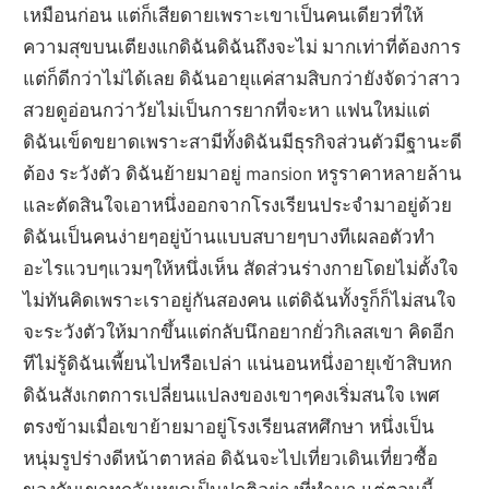
เหมือนก่อน แต่ก็เสียดายเพราะเขาเป็นคนเดียวที่ให้
ความสุขบนเตียงแกดิฉันดิฉันถึงจะไม่ มากเท่าที่ต้องการ
แต่ก็ดีกว่าไม่ได้เลย ดิฉันอายุแค่สามสิบกว่ายังจัดว่าสาว
สวยดูอ่อนกว่าวัยไม่เป็นการยากที่จะหา แฟนใหม่แต่
ดิฉันเข็ดขยาดเพราะสามีทั้งดิฉันมีธุรกิจส่วนตัวมีฐานะดี
ต้อง ระวังตัว ดิฉันย้ายมาอยู่ mansion หรูราคาหลายล้าน
และตัดสินใจเอาหนึ่งออกจากโรงเรียนประจำมาอยู่ด้วย
ดิฉันเป็นคนง่ายๆอยู่บ้านแบบสบายๆบางทีเผลอตัวทำ
อะไรแวบๆแวมๆให้หนึ่งเห็น สัดส่วนร่างกายโดยไม่ตั้งใจ
ไม่ทันคิดเพราะเราอยู่กันสองคน แต่ดิฉันทั้งรูก็ก็ไม่สนใจ
จะระวังตัวให้มากขึ้นแต่กลับนึกอยากยั่วกิเลสเขา คิดอีก
ทีไม่รู้ดิฉันเพี้ยนไปหรือเปล่า แน่นอนหนึ่งอายุเข้าสิบหก
ดิฉันสังเกตการเปลี่ยนแปลงของเขาๆคงเริ่มสนใจ เพศ
ตรงข้ามเมื่อเขาย้ายมาอยู่โรงเรียนสหศึกษา หนึ่งเป็น
หนุ่มรูปร่างดีหน้าตาหล่อ ดิฉันจะไปเที่ยวเดินเที่ยวซื้อ