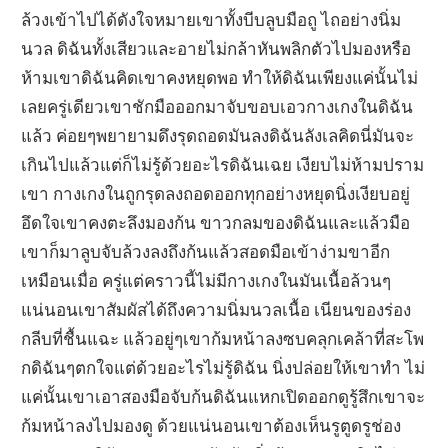
ล้วงเข้าไปได้ดังใจหมายเขาทั้งบีบลูบมือถู ไถอย่างนิ่ม
นวล ดิฉันทั้งเสียวและอายไม่กล้าหันพลิกตัวไปมองหรือ
ห้ามเขาดิฉันคิดเขาคงหยุดพอ ทำให้ดิฉันเพียงแค่นั้นไม่
เลยครู่เดียวเขาชักมือออกมาจับขอบเอวกางเกงในดิฉัน
แล้ว ค่อยๆพยายามดึงรุดถอดมันลงดิฉันลังเลคิดนี่มันจะ
เกินไปแล้วแต่ก็ไม่รู้ด้วยอะไรดิฉันเฉย เงียบไม่ห้ามปราม
เขา กางเกงในถูกรุดลงถอดออกทุกอย่างหยุดนิ่งเงียบอยู่
อึดใจเขาคงตะลึงมองก้น ขาวกลมของดิฉันและแล้วมือ
เขาก็มาลูบจับล้วงลงถึงก้นแล้วสอดมือเข้าง่ามขาอีก
เหมือนเมื่อ ครู่แต่คราวนี้ไม่มีกางเกงในมันเนื้อล้วนๆ
แน่นอนเขาสัมผัสได้ถึงความนิ่มนวลเนื้อ เนียนของร่อง
กลีบที่ชื้นแฉะ แล้วอยู่ๆเขาก้มหน้าลงซบคลุกเคล้าที่สะโพ
กดิฉันๆตกใจแต่ด้วยอะไรไม่รู้ดิฉัน นิ่งปล่อยให้เขาทำ ไม่
แค่นั้นเขาเอาสองมือจับก้นดิฉันแหกเปิดออกดูรู้สึกเขาจะ
ก้มหน้าลงไปมองดู ด้วยแน่นอนเขาต้องเห็นรูตูดรูช่อง