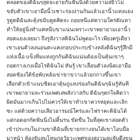
คลอดของดิฉันๆสุดจะอายกันฟันนิ่งด้วยความสยิวไม่
ขยับตัวเขาเอามือนิ้วเซาะร่องง่านก้นแล้วเอานิ้วแทงแยง
รูตูดดิฉันสะดุ้งขมิบตูดคิดจะ ถอยหนีแต่ความใคร่ตัณหา
ทำให้อยู่นิ่งทำแค่หนีบขาแน่นเพราะเขาพยายามเอานิ้ว
สอดแยงเลยมา ถึงรูสังวาสดิฉันไม่พูดอะไร เพียงครู่เดียว
เขาเอนตัวลงนอนตะแคงกอบประกบข้างหลังดิฉันๆรู้สึกมี
แท่งเนื้อ แข็งทิ่มแทงถูกก้นดิฉันแน่นต้องเป็นดุ้นเขาๆ
ถอดกางเกงเมื่อไรดิฉันไม่ ทันรู้ เขาเลื่อนตัวลงนิดเอามือ
สอดช้องใต้ข้อพับหลังเข่าขาขวาแล้วยกกางขึ้นเขา
เสือกตัวเข้าแนบชิดเอาดุ้นถูแทงร่องก้นดิฉันๆฉันรู้ทันที
เขาพยายามจะร่วมเพศเสพสังวาสกับ ดิฉันๆตกใจคิดว่า
ผิดมันมากเกินไปไม่ควรให้เขาทำเขาควรหยุดและเลิก
ซะ แต่ด้วยความเสียวอารมณ์ใคร่และไฟราคะดิฉันได้
แต่กอดอกกัดฟันนิ่งไม่ดิ้นรน ขัดขืน ในที่สุดเขาสอดตัว
เข้าประกบในง่ามขาดิฉันที่เขายกกางจนได้เขาโอบมือ
มาหน้า ท้องจับลูบโหนกอวัยวะเพศของสงวนลูบจับดึงขน