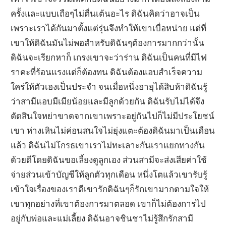
ครั้งและแบบเถือๆไม่ตื่นเต้นอะไร ดิฉันคิดว่าอาจเป็น
เพราะเราได้กันมาตั้งแต่รุ่นจึงทำให้เขาเบื่อหน่าย แต่ที่
เขาให้ดิฉันมันไม่พอสำหรับดิฉันๆต้องการมากกว่านั้น
ดิฉันจะเรียกหาก็ เกรงเขาจะว่าร่าน ดิฉันเป็นคนที่มีไฟ
ราคะที่ร้อนแรงแต่ก็ต้องทน ดิฉันต้องแอบสำเร็จความ
ใคร่ให้ตัวเองเป็นประจำ จนเมื่อหนึ่งอายุได้สิบห้าดิฉันรู้
ว่าสามีแอบมีเมียน้อยและมีลูกด้วยกัน ดิฉันรับไม่ได้จึง
ตัดสินใจหย่าขาดจากเขาเพราะอยู่กันไปก็ไม่มีประโยชน์
เขา ห่างเหินไม่ค่อนสนใจไม่ยุ่งแตะต้องดิฉันมาเป็นเดือน
แล้ว ดิฉันไม่โกรธเขาเราไม่ทะเลาะกันเราแยกทางกัน
ด้วยดีโดยดิฉันขอเลี้ยงดูลูกเอง ส่วนสามีจะส่งเสียค่าใช้
จ่ายส่วนเข้าบัญชีให้ลูกตัวทุกเดือน หนึ่งโตแล้วเขารับรู้
เข้าใจเรื่องของเราดีเขารักดิฉันๆก็รักเขามากตามใจให้
เขาทุกอย่างที่เขาต้องการมาตลอด เขาก็ไม่ต้องการไป
อยู่กับพ่อและแม่เลี้ยง ดิฉันอาจชินชาไม่รู้สึกรักสามี