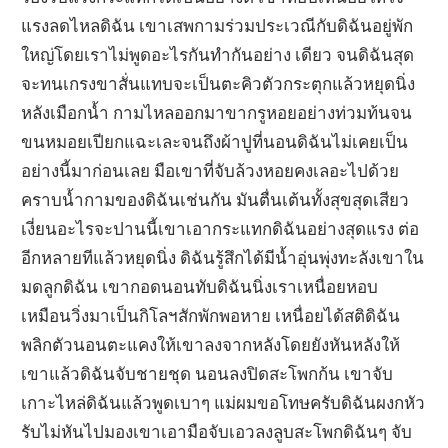
แรงลดไหลดิฉัน เขาเสพกามร่วมประเวณีกับดิฉันอยู่พัก
ใหญ่โดยเราไม่พูดอะไรกันทำกันอย่าง เดียว จนดิฉันสุด
จะทนเกรงขาสั่นแทบจะเป็นตะคิวตัวกระตุกแล้วหยุดนิ่ง
หลังเมือกน้ำ กามไหลออกมาขากรูหอยอย่างท่วมท้นจน
ขนหมอยเปียกแฉะเละจนถึงผ้าปูที่นอนดิฉันไม่เคยเป็น
อย่างนี้มาก่อนเลย มือเขาที่จับล้วงหอยคงเลอะไปด้วย
คราบน้ำกามของดิฉันเช่นกัน มันตื่นเต้นทั้งสุขสุดเสียว
เงี่ยนอะไรจะปานนี้เขาเอากระแทกดิฉันอย่างสุดแรง ต่อ
อีกหลายทีแล้วหยุดนิ่ง ดิฉันรู้สึกได้มีน้ำอุ่นพุ่งทะลังเขาใน
มดลูกดิฉัน เขากอดนอนทับดิฉันนิ่งเราเหนื่อยหอบ
เหมือนวิ่งมาเป็นกิโลฯสักพักพอหาย เหนื่อยได้สติดิฉัน
พลิกตัวนอนตะแคงให้เขาลงจากหลังโดยยังหันหลังให้
เขาแล้วดิฉันจับชายชุด นอนลงปิดสะโพกก้น เขาจับ
เกาะไหล่ดิฉันแล้วพูดเบาๆ แม่ผมขอโทษครับดิฉันผงกหัว
รับไม่หันไปมองเขาเอามือจับเอวลงลูบสะโพกดิฉันๆ จับ