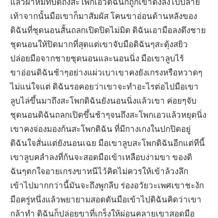
แล้วผ้าห่มที่ปิดถึงสะโพกเอวดิฉันก็ถูกเขาดึงลงไปปลาย
เท้าจากนั้นมือเขาก็มาสัมผัส โคนขาอ่อนด้านหลังของ
ดิฉันที่ชุดนอนสั้นถลกเปิดปิดไม่มิด ดิฉันเอามือลงดึงชาย
ชุดนอนให้ปิดมากที่สุดแต่เขาจับมือดิฉันๆสะดุ้งสยิว
ปล่อยมือจากชายชุดนอนและนอนนิ่ง มือเขาลูบไร้
ขาอ่อนดิฉันช้าๆอย่างแผ่วเบาเขาคงยังเกรงหรือหวาดๆ
ไม่แน่ใจแต่ ดิฉันรอคอยว่าเขาจะทำอะไรต่อไปมือเขา
ลูบไล่ขึ้นมาถึงสะโพกดิฉันยังนอนนิ่งแล้วเขา ค่อยๆจับ
ชุดนอนดิฉันถลกเปิดขึ้นช้าๆจนถึงสะโพกเอวแล้วหยุดนิ่ง
เขาคงจ่องมองก้นสะโพกดิฉัน ที่มีกางเกงในปกปิดอยู่
ดิฉันใจสั่นแต่ยังนอนเฉย มือเขาลูบสะโพกดิฉันอีกแต่ทีนี้
เขาลูบคลำลงที่ก้นจะสอดมือเข้าเหลือบง่ามขา ของดิ
ฉันๆตกใจอายเกรงขาหนีไว้คิดไม่ควรให้เข้าล้วงลึก
เข้าไปมากกว่านี้มันจะถึงพูกลีบ ร่องอวัยวะเพศเขาชะงัก
มือครู่หนึ่งแล้วพยายามสอดดันมือเข้าไปดิฉันคิดว่าเขา
กล้าทำ ดิฉันก็ปล่อยขาที่เกร็งให้ผ่อนคลายเขาสอดมือ