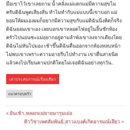
มือเขาไว้เขาเลยถาม น้ำคลั่งแม่แตกแม่มีความสุขไม
ครับดิฉันพูดเสียงสั่น ทำไมทำกับแม่แบบนี้เขาบอก แม่
ยอมให้ผมเองผมก็อยากมีความสุขกับแม่ดิฉันนิ่งคิดก็จริง
ดิฉันยอมเขาเอง เลยบอกเขาหลอดไฟอยู่ในลิ้นชักห้อง
ครัวไปนอนซะแม่อยากอยู่ตามลำพังเขาลงจากเตียงโดย
ดิฉันไม่หันไปมอง เช้าขึ้นดิฉันตื่นออกจากห้องหลบหน้า
ไม่พบเขาเพราะความอายรีบไปทำงาน เขาตื่นสายนิด
แล้วคงไปเรียนตามปกติโดยไม่เจอดิฉันอย่างทุกวัน..
เล่าประสบการณ์เรื่องเสียว
แนวครอบครัว
Previous
ยันเช้า..หลอกแม่ยายมารุมเย่อ
Post
Post:
Next
ติววิชาเพศสัมพันธ์..สาวแบงค์เกิดอารมณ์เสียว
Post: