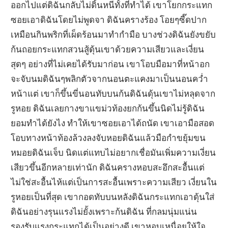
ออกไปแต่ดิฉันกลับไม่ดิ้นหนีทั้งที่ทำได้ เขาโยกกระแทก
ซอยเอาดิฉันโดยไม่พูดจา ดิฉันครางร้อง โอยๆซี๊ดปาก
เหมือนกินพริกที่เผ็ดร้อนมาทำกำมือ บางช่วงดิฉันยังขยับ
ก้นถอยกระแทกสวนสู้ดุ้นเขาด้วยความเสียวและเงี่ยน
สุดๆ อย่างที่ไม่เคยได้รับมาก่อน เขาโอบมือมาที่หน้าอก
จะจับนมดิฉันๆพลิกตัวจากนอนตะแคงมาเป็นนอนคว่ำ
หน้าแต่ เขาก็ขึ้นขี่นอนทับบนก้นดิฉันดุ้นเขาไม่หลุดจาก
รูหอย ดิฉันเลยกางขาแขม่วท้องยกก้นขึ้นนิดไม่รู้ดิฉัน
ยอมทำได้ยังไง ทำให้เขาซอยเอาได้ถนัด เขาเอามือสอด
โอบทางหน้าท้องล้วงลงจับหอยดิฉันแล้วมือกำขยุ้มขน
หมอยดิฉันเจ็บ นิดแต่แทบไม่อยากเชื่อมันเพิ่มความเงี่ยน
เสียวขึ้นอีกหลายเท่านัก ดิฉันครางหอบสะอึกสะอื้นแต่
ไม่ใช่สะอื้นไห้แต่เป็นการสะอื้นเพราะความเสียว เงี่ยนใน
รูหอยเป็นที่สุด เขากอดทับบนหลังดิฉันกระแทกเอาดุ้นใส่
ดิฉันอย่างรุนแรงไม่ยั้งเพราะก้นดิฉัน ที่กลมนุ่มแน่น
รองรับแรงกระแทกได้เป็นอย่างดี เขาหอบเหนื่อยให้ใจ