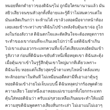
หมอยที่ดกดำยาวของดิฉันๆไม่ ถูกมือใครมานานแล้ว มัน
สยิวเสียวจนขนหัวลุกทั้งที่อายและรู้ดีว่าไม่สมควรแต่ใจ
มันเตลิดเกินกว่า จะห้ามได้ เขาล้วงสอดมือจากหน้าท้อง
เลยเลยเข้าระหว่างขาดิฉันไปข้างหลังจับดุ้นเขาจ่อ ถูไถ
ลงในร่องสังวาส ดิฉันตกใจและตัดสินใจจะต้องหยุดการก
ระทำของเขาก่อนที่จะเกินเลยไปกว่านี้ แต่ดิฉันช้าเกิน
ไปเขาแอ่นเอวกระแทกควนที่แข็งโด่เสียบแทงอัดมันเข้า
รูสังวาส ก่อนที่ดิฉันจะขยับตัวหนีเพื่อหยุดเขา ดิฉันสะดุ้ง
เมื่อดุ้นเขาเข้าในรูรู้สึกดุ้นเขาใหญ่มากทีเดียวเพราะ
ดิฉันเจ็บ หอยแต่ก็เสียวสุดๆน้ำตาแทบไหลน้ำคลั่งแทบ
ทะลักออกมาในทันที ไม่เหมือนอดีตสามีที่เอาเอาดุ้นรู
หอยดิฉันเข้าง่ายไม่เจ็บแบบนี้ ดิฉันหลุดปากร้องพูดด้วย
ความเสียว โอย!หนึ่งเอาหอยแม่เขาบอกทั้งโยกกระแทก
ดุ้นใส่หอยดิฉันว่า ครับแม่ๆสวยเหลือเกินผมจะทำให้แม่มี
ความสุขดิฉันพูดครางเสียงสั่นกระเส่า ไม่เอาแม่ไม่เอาๆ