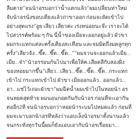
ลืมตาย”จนน้าอรบอกว่าน้ำแตกแล้ว”ผมเปลี่ยนท่าใหม่
จับน้าอรนั่งขอบเตียงแล้วถ่าขาออก ก่อนจะยัดเข้าไป
อย่างสุดแรง“อูย เสียว เสียวค่ะ เร่งหน่อยนะจ๊ะ เราจะได้
ไปสวรรค์พร้อม ๆ กัน นี่น้ำของเมียจะออกอยู่แล้ว ผัวขา
ผมกระแทกแต่ละครั้งเตียงสะเทือน และจมมิดถึงมดลูกทุก
ครั้ง“เสียวจัง…ซี๊ด…ซี๊ด…ซี๊ด…”“ผมจวนจะออกแล้วเมีย…
เมีย…จ๋า”น้าอรร่อนก้นไปมาเพื่อให้ค..เสียดสีกับสองฝั่ง
ของหอยมากขึ้น“เสียว…เสียว…ซี๊ด…ซี๊ด…ซี๊ด…กระแทก
เข้าไป กระแทกเข้าไป ผัวขา เมียออกแล้ว…ออกแล้ว…
อา…แช่ไว้เถอะผัวขา”ผมฉีดน้ำผมเข้าไปในหอยน้า อร
จนหยดสุดท้าย ผมนอนกอดกันกับน้าอร ก่อนที่จะเอากัน
ต่ออีก2ที จนน้าอรบอกว่าหอยน้าระบมไปหมดแล้ว ก่อนที่
ผมจะมาบอกน้าอรทีหลังว่าแอบเล็งน้าอรมาตั้งนานแล้ว
จนกระทั่งทุกวันนี้ผมก็ยังแอบเอากับน้าอรเรื่อยมา…