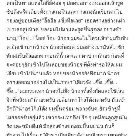
ตกเป็นทาสแห่งโลกีย์ค่อย ๆ ปลดขอกางเกงออกแล้วรูด
ซิปดึงพรืดเดียวทั้งกางเกงในและกางเกงนักเรียนตกไป
กองอยู่ขอบเตียง“อื้อฮือ แข็งทื่อเลย” เธอครางอย่างแผ่ว
เบาเธอลูบหัวค..ของผมไปมาและรูดขึ้นรูดลง อย่างชํา
นาญ“โอย…! โอย! โอย น้าอร ผมจะไม่ไหวแล้ว”ผมรีบจับ
ค..ยัดเข้าบากน้าอร น้าอรก็อมค..ผมอย่างเมามันส์….ซัก
พักผมรีบดึงออกมาก่อนที่น้ำจะแตกคาปากน้าอร ก่อนที่
จะค่อยๆยัดเข้าไปในหอยของน้าอร ที่ตั้งท่ารอให้ค..ผม
เสียบเข้าไปนานแล้ว หอยของน้าอรยังฟิตมาก น้าอร
ครางออกมาอย่างไม่เป็นภาษา”เสียวจัง…ซี๊ด…ซี๊ด…
ซี๊ด…”ผมกระแทก น้าอรไม่ยั้ง น้าอรทั้งทั้งกัดและใช้เล็บ
จิกที่หลังผม”น้าอรครับ เปลี่ยนท่าโก้งโค้งนะครับ มันเข้า
ลึกดี”น้าอรโก้งโค้ง ผมขึ้นคร่อม พลางจับค..ยัดเข้ารูที่
เผยอรอรับอยู่แล้ว เขากระแทกดึงปรึก ๆ เหมือนลูกสูบมัน
รัดและขมิบดีแท้ มือสองข้างของผมบี้นมแน่น ก้นก็
ทำงานไปเรื่อย ๆ“ผัวขาเมียเสียวจัง” ผมยิ่งกระแทกอย่าง