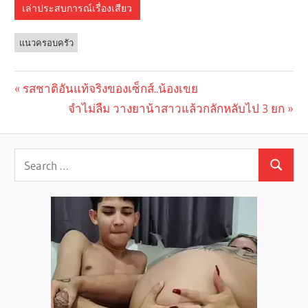
เล่าประสบการณ์เรื่องเสียว
แนวครอบครัว
Previous
รสชาติอันแท้จริงของเซ็กส์..น้องเขย
Post
Post:
Next
จำไม่ลืม วางยาน้าสาวแล้วกลักหลับไป 3 ยก
navigation
Post: