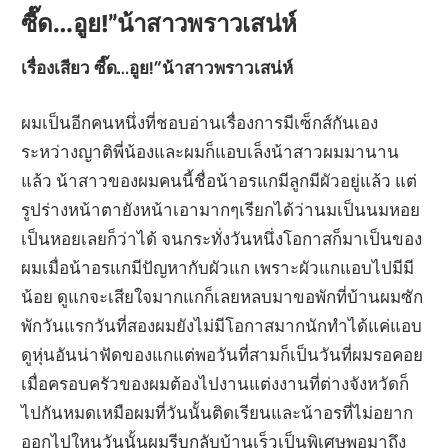
ซี๊ด…อูย!”น้าสาวพราวเสน่ห์
เรื่องเสียว ซี๊ด…อูย!”น้าสาวพราวเสน่ห์
ผมเป็นอีกคนหนึ่งที่ชอบอ่านเรื่องการมีเซ็กส์กันเอง
ระหว่างญาติพี่น้องและผมก็แอบเล็งน้าสาวผมมานาน
แล้ว น้าสาวของผมคนนี้ชื่อน้าอรแกมีลูกมีผัวอยู่แล้ว แต่
รูปร่างหน้าตายังหน้าเอามากๆเรียกได้ว่านมเป็นนมหอย
เป็นหอยเลยก็ว่าได้ จนกระทั่งวันหนึ่งโอกาสก็มาเป็นของ
ผมเมื่อน้าอรแกมีปัญหากับผัวแก เพราะผัวแกแอบไปมีมี
น้อย ดูแกจะเสียใจมากแกก็เลยหลบมาขอพักที่บ้านผมซัก
พักวันแรกวันที่สองผมยังไม่มีโอกาสมากนักทําได้แค่แอบ
ดูหุ่นอันน่าฟัดของแกแต่พอวันที่สามก็เป็นวันที่ผมรอคอย
เมื่อครอบครัวของผมต้องไปงานแต่งงานที่ต่างจังหวัดก็
ไปกันหมดเหมือผมที่วันนั้นติดเรียนและน้าอรที่ไม่อยาก
ออกไปใหนวันนั้นผมรีบกลับบ้านเร็วเป็นพิเศษพอมาถึง