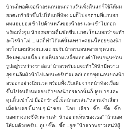
บ้านก็พอดีเจอน้าอรแกนอนกลางวันเพิ่งตื่นแกก็ใช้ให้ผม
ยกตะกร้าผ้าขึ้นไปให้แกที่ห้อง ผมก็ไปยกตามที่แกบอก
ผมแอบย่องเข้าไปด้านหลังของน้าอร และเข้าไปกอด
พร้อมทั้งจูบ น้าอรพยามดิ้นขัดขืน แกตะโกนบอกว่าจะทํา
อะไรน้า ไม่…. แต่ก็ทําได้แค่นั้นเพราะตอนนี้หอยของน้า
อรโดนผมล้วงจนแฉะ ผมจับน้าอรนอนหงาย ชุดนอน
สีชมพูแนบเนื้อ มองเห็นสามเหลี่ยมทองคำโหนกนูนซ่อน
รูปอยู่ระหว่างขาอ่อน“น้าอรครับผมจะทําให้น้ามีความ
สุขจนลืมผัวน้าไปเลยนะครับ”ผมคอ่ยถอดชุดนอนของน้า
อรออกอย่างนิ่มนวล พร้อมทั้งเริ่มเลียจากหน้าท้องเรื่อย
ขึ้นไปจนถึงนมสองเต้าของน้าอรจากนั้นก็ จูบปากและ
ดุนลิ้นเข้าไป มืออีกข้างบี้เม็ดน้าอรเล่น“หลานจ๋าเสียว
เม็ดจังเลย บี้นาน ๆ น้าชอบ…โอย…เสียว…ซี๊ด…ซี๊ด…ซี๊ด…
ถอดกางเกงซีจ๊ะหลานจ๋า น้าอยากเห็นของเธอ”“น้าถอด
ให้ผมด้วยครับ…อูย! ซี๊ด…ซี๊ด…อูย!”น้าสาวพราวเสน่ห์ผู้