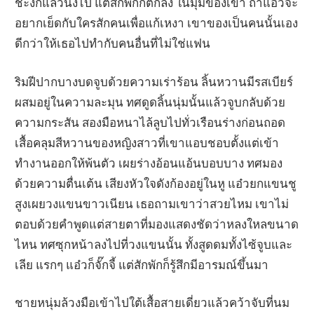
ชะงักแล้วนิ่งไป แต่สักพักก็ตกลง ในมุมของเขา ถ้าแอ๋วจะ
อยากเย็ดกับใครสักคนเพื่อแก้เหงา เขาของเป็นคนนั้นเอง
ดีกว่าให้เธอไปทำกับคนอื่นที่ไม่ใช่แฟน
ริมฝีปากบางบดจูบด้วยความเร่าร้อน ลิ้นหวานมีรสเบียร์
ผสมอยู่ในความละมุน ทศดูดลิ้นนุ่มนั้นแล้วจูบกลับด้วย
ความกระสัน สองมือหนาไล้ลูบไปทั่วเรือนร่างก่อนถอด
เสื้อคลุมสีหวานของหญิงสาวที่เขาแอบชอบตั้งแต่เข้า
ทำงานออกให้พ้นตัว เผยร่างอ้อนแอ้นบอบบาง ทศมอง
ด้วยความตื่นเต้น เสียงหัวใจดังก้องอยู่ในหู แอ๋วยกแขนชู
สูงเผยวงแขนขาวเนียน เธอถามเขาว่าสวยไหม เขาไม่
ตอบด้วยคำพูดแต่สายตาที่มองแสดงชัดว่าหลงใหลขนาด
ไหน ทศซุกหน้าลงไปที่วงแขนนั้น ทั้งสูดดมทั้งไซ้จูบและ
เลีย แรกๆ แอ๋วก็จั๊กจี้ แต่สักพักก็รู้สึกมีอารมณ์ขึ้นมา
ชายหนุ่มล้วงมือเข้าไปใต้เสื้อสายเดี่ยวแล้วคว้าจับที่นม