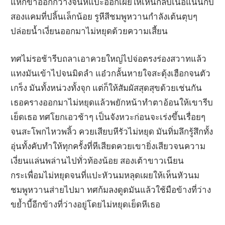
แหกขาออกกว้างจนหีแบะออกเผยให้เห็นกลีบเนื้อแน่นกับ
สองแคมที่ปลิ้นเล็กน้อย รูหีสีชมพูหวานกำลังเต้นตุบๆ
ปล่อยน้ำเงี่ยนออกมาไม่หยุดด้วยความเสี้ยน
ทศไม่รอช้ารีบถลาเอาควยใหญ่ไปจ่อตรงร่องสวาทแล้ว
แทงมันเข้าไปจนมิดลำ แอ๋วกลั้นหายใจสะดุ้งเฮือกจนตัว
เกร็ง มันทั้งหน่วงทั้งจุก แต่ก็ให้สัมผัสสุดสุขด้วยเช่นกัน
เธอครางออกมาไม่หยุดแล้วพยักหน้าทำตาอ้อนให้เขารีบ
เย็ดเธอ ทศโยกเอวช้าๆ เป็นจังหวะก่อนจะเร่งขึ้นเรื่อยๆ
จนสะโพกไหวพลิ้ว ควยเสียบหีรัวไม่หยุด มันทิ่มลึกรู้สึกทั้ง
อุ่นทั้งคับทำให้ทุกครั้งที่หีเสียดควยเขายิ่งเสียวจนความ
เงี่ยนแล่นพล่านไปทั่วท้องน้อย สองเต้าขาวเนียน
กระเพื่อมไม่หยุดจนที่แปะหัวนมหลุดเผยให้เห็นหัวนม
ชมพูหวานส่ายไปมา ทศก้มลงดูดมันแล้วใช้มือข้างที่ว่าง
ขย้ำบี้อีกข้างที่ว่างอยู่โดยไม่หยุดเย็ดหีเธอ