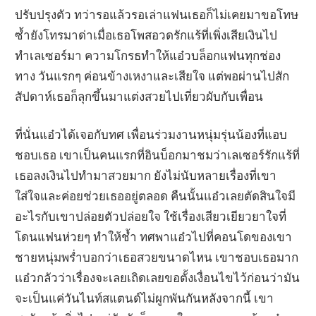
ปรับปรุงตัว ทว่ารอแล้วรอเล่าแฟนเธอก็ไม่เคยมาขอโทษ
ซ้ำยังโทรมาด่าเมื่อเธอโพสอวดรักแร้ที่เพิ่งเสียเงินไป
ทำเลเซอร์มา ความโกรธทำให้แอ๋วบล็อกแฟนทุกช่อง
ทาง วันแรกๆ ค่อนข้างเหงาและเสียใจ แต่พอผ่านไปสัก
สัปดาห์เธอก็ลุกขึ้นมาแต่งสวยไปเที่ยวผับกับเพื่อน
ที่นั่นแอ๋วได้เจอกับทศ เพื่อนร่วมงานหนุ่มรุ่นน้องที่แอบ
ชอบเธอ เขาเป็นคนแรกที่อินบ็อกมาชมว่าเลเซอร์รักแร้ที่
เธอลงเงินไปทำมาสวยมาก ยังไม่นับหลายเรื่องที่เขา
ใส่ใจและค่อยช่วยเธออยู่ตลอด คืนนั้นแอ๋วเลยตัดสินใจมี
อะไรกับเขาปล่อยตัวปล่อยใจ ใช้เรื่องเสียวเยียวยาใจที่
โดนแฟนห่วยๆ ทำให้ช้ำ ทศพาแอ๋วไปที่คอนโดของเขา
ชายหนุ่มพร่ำบอกว่าเธอสวยขนาดไหน เขาชอบเธอมาก
แอ๋วกลัวว่าเรื่องจะเลยเถิดเลยขอตั้งเงื่อนไขไว้ก่อนว่ามัน
จะเป็นแค่วันไนท์สแตนด์ไม่ผูกพันกันหลังจากนี้ เขา