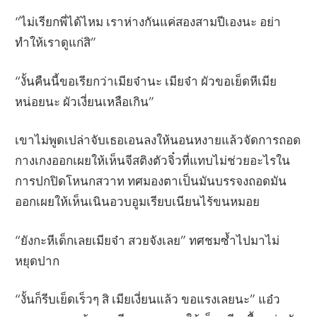
“ไม่เรียกพี่ได้ไหม เราห่างกันแค่สองสามปีเองนะ อย่า
ทำให้เราดูแก่สิ”
“งั้นคืนนี้ขอเรียกว่าเมียจ๋านะ เมียจ๋า ผัวขอเย็ดหีเมีย
หน่อยนะ ผัวเงี่ยนเหลือเกิน”
เขาไม่พูดเปล่าจับเธอเอนลงให้นอนหงายแล้วจัดการถอด
กางเกงออกเผยให้เห็นจีสติงตัวจิ๋วที่แทบไม่ช่วยอะไรใน
การปกปิดโหนกสวาท ทศมองตาเป็นมันบรรจงถอดมัน
ออกเผยให้เห็นเนินอวบอูมเรียบเนียนไร้ขนหมอย
“ยังกะหีเด็กเลยเมียจ๋า สวยจังเลย” ทศชมซ้ำไปมาไม่
หยุดปาก
“งั้นก็รีบเย็ดเร็วๆ สิ เมียเงี่ยนแล้ว ขอแรงเลยนะ” แอ๋ว