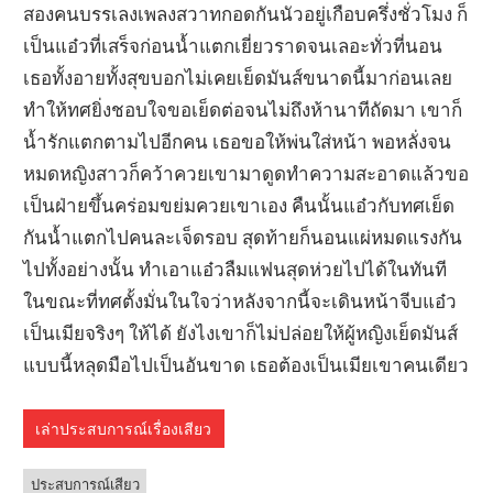
สองคนบรรเลงเพลงสวาทกอดกันนัวอยู่เกือบครึ่งชั่วโมง ก็
เป็นแอ๋วที่เสร็จก่อนน้ำแตกเยี่ยวราดจนเลอะทั่วที่นอน
เธอทั้งอายทั้งสุขบอกไม่เคยเย็ดมันส์ขนาดนี้มาก่อนเลย
ทำให้ทศยิ่งชอบใจขอเย็ดต่อจนไม่ถึงห้านาทีถัดมา เขาก็
น้ำรักแตกตามไปอีกคน เธอขอให้พ่นใส่หน้า พอหลั่งจน
หมดหญิงสาวก็คว้าควยเขามาดูดทำความสะอาดแล้วขอ
เป็นฝ่ายขึ้นคร่อมขย่มควยเขาเอง คืนนั้นแอ๋วกับทศเย็ด
กันน้ำแตกไปคนละเจ็ดรอบ สุดท้ายก็นอนแผ่หมดแรงกัน
ไปทั้งอย่างนั้น ทำเอาแอ๋วลืมแฟนสุดห่วยไปได้ในทันที
ในขณะที่ทศตั้งมั่นในใจว่าหลังจากนี้จะเดินหน้าจีบแอ๋ว
เป็นเมียจริงๆ ให้ได้ ยังไงเขาก็ไม่ปล่อยให้ผู้หญิงเย็ดมันส์
แบบนี้หลุดมือไปเป็นอันขาด เธอต้องเป็นเมียเขาคนเดียว
เล่าประสบการณ์เรื่องเสียว
ประสบการณ์เสียว