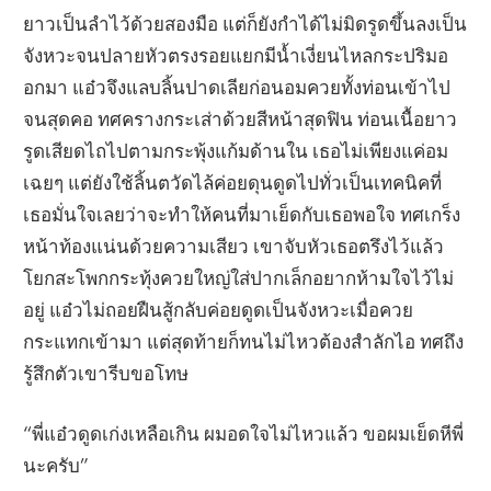
ยาวเป็นลำไว้ด้วยสองมือ แต่ก็ยังกำได้ไม่มิดรูดขึ้นลงเป็น
จังหวะจนปลายหัวตรงรอยแยกมีน้ำเงี่ยนไหลกระปริมอ
อกมา แอ๋วจึงแลบลิ้นปาดเลียก่อนอมควยทั้งท่อนเข้าไป
จนสุดคอ ทศครางกระเส่าด้วยสีหน้าสุดฟิน ท่อนเนื้อยาว
รูดเสียดไถไปตามกระพุ้งแก้มด้านใน เธอไม่เพียงแค่อม
เฉยๆ แต่ยังใช้ลิ้นตวัดไล้ค่อยดุนดูดไปทั่วเป็นเทคนิคที่
เธอมั่นใจเลยว่าจะทำให้คนที่มาเย็ดกับเธอพอใจ ทศเกร็ง
หน้าท้องแน่นด้วยความเสียว เขาจับหัวเธอตรึงไว้แล้ว
โยกสะโพกกระทุ้งควยใหญ่ใส่ปากเล็กอยากห้ามใจไว้ไม่
อยู่ แอ๋วไม่ถอยฝืนสู้กลับค่อยดูดเป็นจังหวะเมื่อควย
กระแทกเข้ามา แต่สุดท้ายก็ทนไม่ไหวต้องสำลักไอ ทศถึง
รู้สึกตัวเขารีบขอโทษ
“พี่แอ๋วดูดเก่งเหลือเกิน ผมอดใจไม่ไหวแล้ว ขอผมเย็ดหีพี่
นะครับ”