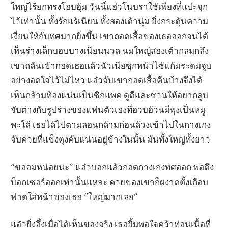
ใหญ่ไร้ยกทรงโอบอุ้ม วันนี้แอ๋วโนบราใช้เพียงที่แปะจุก
ไว้เท่านั้น ทั้งรักแร้เนียน ทั้งสองเต้านุ่ม ยิ่งกระตุ้นความ
เงี่ยนให้กับทศมากยิ่งขึ้น เขาถอดเสื้อของเธอออกจนได้
เห็นร่างเล็กบอบบางเนียนนวล นมใหญ่สองเต้ากลมกลึง
เขาถลันเข้ากอดเธอแล้วนัวเนียซุกหน้าไซ้แก้มระดมจูบ
อย่างอดใจไว้ไม่ไหว แอ๋วจับเขาถอดเสื้อคืนบ้างจึงได้
เห็นกล้ามท้องแน่นเป็นซิกแพค ดูดีและชวนให้อยากลูบ
จับต่างกับรูปร่างของแฟนตัวเองที่อวบอ้วนมีพุงเป็นหมู
พะโล้ เธอไล้ไปตามลอนกล้ามก่อนล้วงเข้าไปในกางเกง
จับควยที่แข็งตุงคับแน่นอยู่ข้างในนั้น มันทั้งใหญ่ทั้งยาว
“ขออมหน่อยนะ” แอ๋วบอกแล้วถอดกางเกงทศออก พอดึง
บ็อกเซอร์ออกเท่านั้นแหละ ควยของเขาก็ผงาดตั้งเกือบ
ฟาดใส่หน้าของเธอ “ใหญ่มากเลย”
แอ๋วยิ่งอึ้งเมื่อได้เห็นของจริง เธอยิ้มพอใจคว้าท่อนเนื้อที่