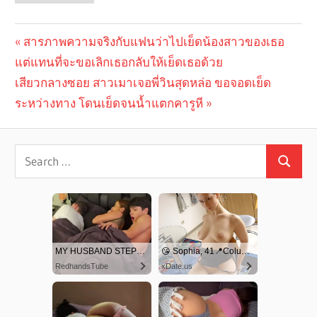
Previous
สารภาพความจริงกับแฟนว่าไปเย็ดน้องสาวของเธอ
Post
แต่แทนที่จะขอเลิกเธอกลับให้เย็ดเธอด้วย
Post:
navigation
Next
เสียวกลางซอย สาวเมาเจอพี่วินสุดหล่อ ขอจอดเย็ด
Post:
ระหว่างทาง โดนเย็ดจนน้ำแตกคารูหี