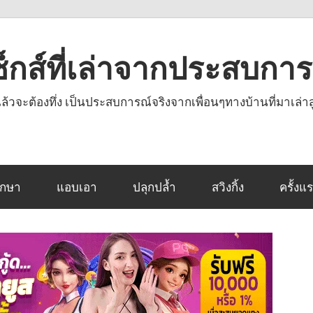
งเซ็กส์ที่เล่าจากประสบกา
านแล้วจะต้องทึ่ง เป็นประสบการณ์จริงจากเพื่อนๆทางบ้านที่มาเล่าส
ึกษา
แอบเอา
ปลุกปล้ำ
สวิงกิ้ง
ครั้งแ