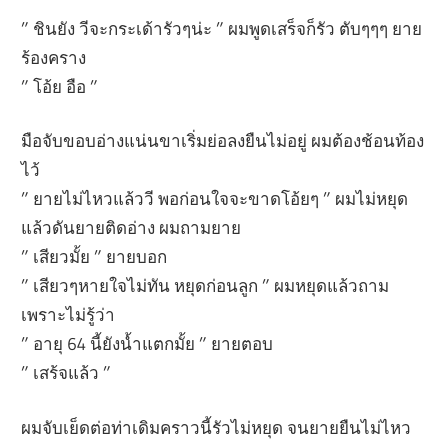
” ชินยัง วีจะกระเด้ารัวๆน่ะ ” ผมพูดเสร็จก็รัว ตับๆๆๆ ยาย
ร้องคราง
” โอ้ย อือ ”
มือจับขอบอ่างแน่นขาเริ่มย่อลงยืนไม่อยู่ ผมต้องช้อนท้อง
ไว้
” ยายไม่ไหวแล้ววี พอก่อนใจจะขาดโอ้ยๆ ” ผมไม่หยุด
แล้วดันยายติดอ่าง ผมถามยาย
” เสียวมั้ย ” ยายบอก
” เสียวๆหายใจไม่ทัน หยุดก่อนลูก ” ผมหยุดแล้วถาม
เพราะไม่รู้ว่า
” อายุ 64 นี้ยังน้ำแตกมั้ย ” ยายตอบ
” เสร้จแล้ว ”
ผมจับเย็ดต่อท่าเดิมคราวนี้รัวไม่หยุด จนยายยืนไม่ไหว