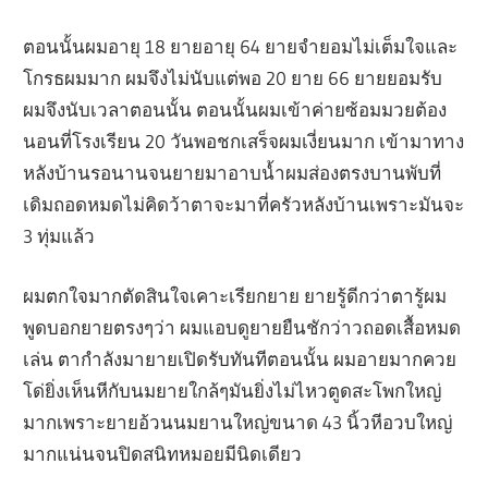
ตอนนั้นผมอายุ 18 ยายอายุ 64 ยายจำยอมไม่เต็มใจและ
โกรธผมมาก ผมจึงไม่นับแต่พอ 20 ยาย 66 ยายยอมรับ
ผมจึงนับเวลาตอนนั้น ตอนนั้นผมเข้าค่ายซ้อมมวยต้อง
นอนที่โรงเรียน 20 วันพอชกเสร็จผมเงี่ยนมาก เข้ามาทาง
หลังบ้านรอนานจนยายมาอาบน้ำผมส่องตรงบานพับที่
เดิมถอดหมดไม่คิดว้าตาจะมาที่ครัวหลังบ้านเพราะมันจะ
3 ทุ่มแล้ว
ผมตกใจมากตัดสินใจเคาะเรียกยาย ยายรู้ดีกว่าตารู้ผม
พูดบอกยายตรงๆว่า ผมแอบดูยายยืนชักว่าวถอดเสื้อหมด
เล่น ตากำลังมายายเปิดรับทันทีตอนนั้น ผมอายมากควย
โด่ยิ่งเห็นหีกับนมยายใกล้ๆมันยิ่งไม่ไหวตูดสะโพกใหญ่
มากเพราะยายอ้วนนมยานใหญ่ขนาด 43 นิ้วหีอวบใหญ่
มากแน่นจนปิดสนิทหมอยมีนิดเดียว