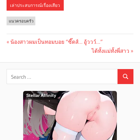
เล่าประสบการณ์เรื่องเสียว
แนวครอบครัว
Previous
น้องสาวผมเป็นทอมบอย “ซี๊ดส์… อู้ววว์…”
Post
Post:
Next
ได้ทั้งแม่ทั้งพี่สาว
navigation
Post: