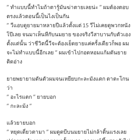
” ทำแบบนี้ทำไมถ้าตารู้มันฆ่าตายเลยน่ะ ” ผมต้องตอบ
ตรงแล้วตอนนี้เป็นไงเป็นกัน
” วีแอบดูยายมาหลายปีแล้วตั้งแต่ 15 วีไม่เคยดูพวกหนัง
โป๊เลย จนมาเห็นหีกับนมยาย ของจริงวีสาบานกับตัวเอง
ตั้งแต่นั้น ว่าชีวิตนี้วีจะต้องเย็ดยายแค่ครั้งเดียวก็พอ ผม
จะไม่ทำแบบนี้อีกเลย ” ผมเข้าไปกอดหอมแก้มดันยาย
ติดอ่าง
ยายพยายามดันตัวผมจนเหยียบกะละมังแตก ตาตะโกน
ว่า
” อะไรแตก ” ยายบอก
” กะละม้ง ”
แล้วยายบอก
” หยุดเดีํยวตามา ” ผมดูดบีบนมยายไม่กล้าดิ้นแรงเลย