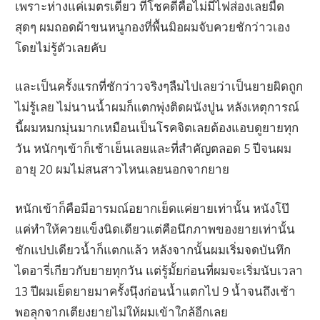
เพราะห่างแค่เมตรเดียว ที่โชคดีคือไม่มีไฟส่องเลยมืด
สุดๆ ผมถอดผ้าขนหนูกองที่พื้นมิอผมจับควยชักว่าวเอง
โดยไม่รู้ตัวเลยคับ
และเป็นครั้งแรกที่ชักว่าวจริงๆลืมไปเลยว่าเป็นยายผิดถูก
ไม่รู้เลย ไม่นานน้ำผมก็แตกพุ่งติดผนังปูน หลังเหตุการณ์
นี้ผมหมกมุ่นมากเหมือนเป็นโรคจิตเลยต้องแอบดูยายทุก
วัน หนักๆเข้าก็เช้าเย็นเลยและที่สำคัญตลอด 5 ปีจนผม
อายุ 20 ผมไม่สนสาวไหนเลยนอกจากยาย
หนักเข้าก็คือมีอารมณ์อยากเย็ดแค่ยายเท่านั้น หนังโป๊
แค่ทำให้ควยแข็งนิดเดียวแต่คือนึกภาพของยายเท่านั้น
ชักแปปเดียวน้ำก็แตกแล้ว หลังจากนั้นผมเริ่มจดบันทึก
ไดอารี่เกียวกับยายทุกวัน แต่รู้มั้ยก่อนที่ผมจะเริ่มนับเวลา
13 ปีผมเย็ดยายมาครั้งนุึงก่อนน้ำแตกไป 9 น้ำจนถึงเช้า
พอลุกจากเตียงยายไม่ให้ผมเข้าใกล้อีกเลย