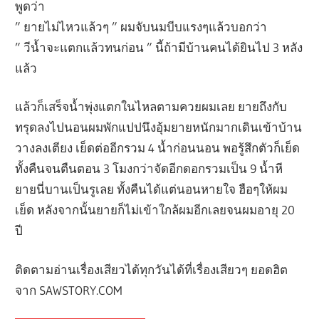
พูดว่า
” ยายไม่ไหวแล้วๆ ” ผมจับนมบีบแรงๆแล้วบอกว่า
” วีน้ำจะแตกแล้วทนก่อน ” นี้ถ้ามีบ้านคนได้ยินไป 3 หลัง
แล้ว
แล้วก็เสร็จน้ำพุ่งแตกในไหลตามควยผมเลย ยายถึงกับ
ทรุดลงไปนอนผมพักแปปนึงอุ้มยายหนักมากเดินเข้าบ้าน
วางลงเตียง เย็ดต่ออีกรวม 4 น้ำก่อนนอน พอรู้สึกตัวก็เย็ด
ทั้งคืนจนตืนตอน 3 โมงกว่าจัดอีกดอกรวมเป็น 9 น้ำหี
ยายนี่บานเป็นรูเลย ทั้งคืนได้แต่นอนหายใจ ฮือๆให้ผม
เย็ด หลังจากนั้นยายก็ไม่เข้าใกล้ผมอีกเลยจนผมอายุ 20
ปี
ติดตามอ่านเรื่องเสียวได้ทุกวันได้ที่เรื่องเสียวๆ ยอดฮิต
จาก SAWSTORY.COM