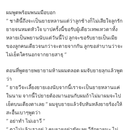
ผมพูดพร้อมพนมมือบอก
” ชาตินี้ถึงจะเป็นยายหลานแต่ว่าลูกช้างก็ไม่เสียใจลูกรัก
ยายจนหมดหัวใจ บาปครั้งนี้ขอรับผู้เดียวเทพเทวดาทั้ง
หลายเป็นพยานนับแต่วันนี้ไป ลูกจะขอรับยายเป็นเมีย
ของลูกคนเดียวจนกว่าจะตายจากกัน ลูกขอส่าบานว่าจะ
ไม่เย็ดใครนอกจากยายสาธุ ”
ตอนที่พูดยายพยายามห้ามผมตลอด ผมจับยายลุกแล้วพูด
ว่า
” ยายวีจะเลี้ยงยายเองนับจากนี้เราจะเป็นยายหลานแค่
ในนาม จากนี้ไปยายต้องมานอนกับผมถ้าไม่มาผมจะไป
เย็ดบนเตียงตาเลย ” ผมจูบยายแล้วจับหันหลังยายร้องให้
สะอื้นเบาๆพูดว่า
” อย่าทำ ไม่เอาวี ”
” ตาไปแล้วเราอยู่ 2 คนยายอย่าขัดเลย วีรักยายนะ ไม่