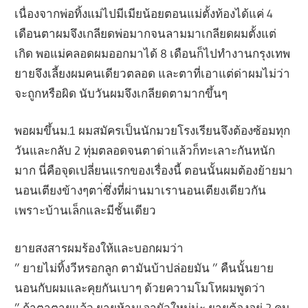
เนื่องจากพ่อทิ้งแม่ไปมีเมียน้อยตอนแม่ตั้งท้องได้แค่ 4
เดือนตาผมจึงเกลียดพ่อมากจนลามมาเกลียดผมตั้งแต่
เกิด พอแม่คลอดผมออกมาได้ 8 เดือนก็ไปทำงานกรุงเทพ
ยายจึงเลี้ยงผมคนเดียวตลอด และตาที่เอาแต่ด่าผมไม่ว่า
จะถูกหรือผิด นับวันผมจึงเกลียดตามากขึ้นๆ
พอผมขึ้นม.1 ผมสมัครเป็นนักมวยโรงเรียนจึงต้องซ้อมทุก
วันและกลับ 2 ทุ่มตลอดจนตาด่าแล้วก็ทะเลาะกันหนัก
มาก นี่คือจุดเปลี่ยนแรกของเรื่องนี้ ตอนนั้นผมต้องย้ายมา
นอนเตียงข้างๆตา่ซึ่งที่ผ่านมาเรานอนเตียงเดียวกัน
เพราะบ้านเล็กและมีชั้นเดียว
ยายสงสารผมร้องให้และบอกผมว่า
” ยายไม่ทิ้งวีหรอกลูก ตามันบ้าปล่อยมัน ” คืนนั้นยาย
นอนกับผมและคุยกันเบาๆ ด้วยความโมโหผมพูดว่า
” ถ้าตาตายแล้ว ยายห้ามเอาผัวใหม่น่ะ ยายต้องอยู่ 2 คน