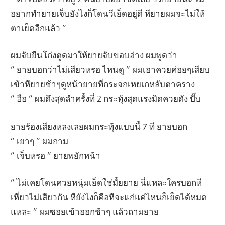
อยากทำยายเจ็บยังไงก็โดนวีเย็ดอยู่ดี หียายผมจะไม่ให้
ตาเย็ดอีกแล้ว ”
ผมจับยืนโก่งตูดมาให้ยายจับขอบอ่าง ผมพูดว่า
” ยายบอกว่าไม่เสียวหรอ ไหนดู ” ผมเอาควยค่อยๆเสียบ
เข้าหียายช้าๆดูหน้ายายที่กระจกเหยเกหลับตาคราง
” ฮือ ” ผมดึงสุดลำครั้งที่ 2 กระทุ้งสุดแรงมิดควยดัง ปั๊บ
ยายร้องเสียงหลงเลยผมกระทุ้งแบบนี้ 7 ที ยายบอก
” เยาๆ ” ผมถาม
” เจ็บหรอ ” ยายพยักหน้า
” ไม่เคยโดนควยหนุ่มเย็ดใช่มั้ยยาย นี่แหละใครบอกหี
เหี่ยวไม่เสียวกัน หียังไงก็คือหีจะแก่แค่ไหนก็เย็ดได้หมด
แหละ ” ผมซอยเข้าออกช้าๆ แล้วถามยาย