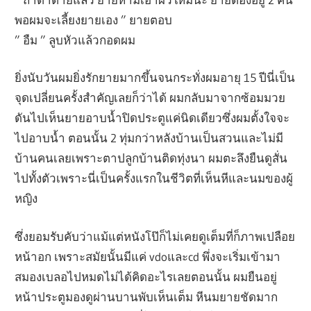
พอผมจะเลี้ยงยายเอง ” ยายตอบ
” อืม ” ลูบหัวแล้วกอดผม
ยิ่งนับวันผมยิ่งรักยายมากขึ้นจนกระทั่งผมอายุ 15 ปีนี่เป็น
จุดเปลี่ยนครั้งสำคัญเลยก็ว่าได้ ผมกลับมาจากซ้อมมวย
ดันไปเห็นยายอาบน้ำปิดประตูแค่นิดเดียวซึ่งผมตั้งใจจะ
ไปอาบน้ำ ตอนนั้น 2 ทุ่มกว่าหลังบ้านเป็นสวนและไม่มี
บ้านคนเลยเพราะตาปลูกบ้านติดทุ่งนา ผมตะลึงยืนดูสั่น
ไปทั้งตัวเพราะนี่เป็นครั้งแรกในชีวิตที่เห็นหีและนมของผู้
หญิง
ซึ่งยอมรับคับว่าแม้แต่หนังโป๊ก็ไม่เคยดูเต็มที่ก็ภาพเปลือย
หน้าอก เพราะสมัยนั้นมีแค่ vdoและcd พึ่งจะเริ่มเข้ามา
สมองเบลอไปหมดไม่ได้คิดอะไรเลยตอนนั้น ผมยืนอยู่
หน้าประตูมองดูผ่านบานพับเห็นเต็ม หีนมยายชัดมาก