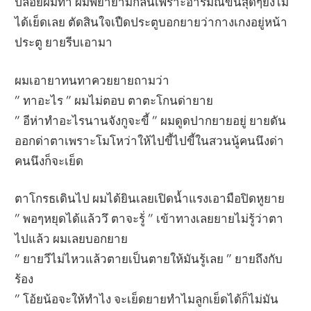
ปล่อยผมทำ ผมพยายามกลั้นเพราะอารมณ์ขึ้นสุดๆยังไม่
ได้เย็ดเลย ตัดสินใจเปืดประตูบอกยายว่ากางเกงอยู่หน้า
ประตู ยายรีบเอามา
ผมเอายาทนทาควยยายถามว่า
” ทาอะไร ” ผมไม่ตอบ ตาตะโกนด่ายาย
” อีห่าทำอะไรนานจังกูจะขี้ ” ผมดูดปากยายอยู่ ยายดัน
ออกด่าตาเพราะโมโหว่าให้ไปขี้ไปขี้ในสวนนู้คนนึงด่า
คนนึงก็จะเย็ด
ตาโกรธเดินไป ผมได้ยินเลยเปิดน้ำแรงเอามือปิดหูยาย
” พอๆหยุดได้แล้ววึ ตาจะรู้่ ” เข้าทางเลยยายไม่รู้ว่าตา
ไปแล้ว ผมเลยบอกยาย
” ยายวีไม่ไหวแล้วตายเป็นตายให้มันรู้เลย ” ยายถึงกับ
ร้อง
” โอ้ยน้อจะให้ทำไง จะเย็ดยายทำไมลูกเย็ดได้ก็ไม่มัน