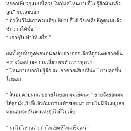
หรอกเหี่ยวๆแบบนี้ควยใหญ่แค่ไหนยายก็ไม่รู้สึกมันแล้ว
ลูก.” ผมเลยบอก
” ถ้างั้นวีไม่เอาควยเสียบหียายก็ได้ วีขอเลืยหีดูดนมแล้ว
ชักว่าวได้มั้ย ”
” เอาๆรีบทำให้เสร็จ ”
ผมทั้งจูบทั้งดูดพอนอนลงจับถ่างออกเลียหีดูดแตดยายดิ้น
ครางร้องด้วยความเสียว ผมหัวเราะพูดว่า
” ไหนยายบอกไม่รู้สึก ผมเอาควยเสียบหีน่ะ ” ยายลุกขึ้น
ไม่ยอม
” งั้นอมควยผมเลยยายไม่ยอม ผมเย็ดน่ะ ” ยายจึงยอมผม
ให้ลุกนั่งเก้าอี้แล้วก้มกราบเท้าขอขมา ยายไม่มีฟันอยู่เลย
ตอนอมจะดันจะแทงยังไงก็ไม่เจ็บ
” ผมไม่ไหวแล้ว ถ้าไม่เย็ดหีไม่เสร็จแน่ ”