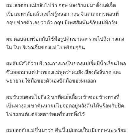
ผมเลยตอบแม่กลับไปว่า กฤษ หลงรักแม่มาตั้งแต่เจ็ด
เรียนมหาลัยแล้วแม่ไม่รู้หลอก กฤษ จินตนาการตอนที่
กฤษ ช่วยตัวเอง ว่าตัว กฤษ มีเพศสัมพันธ์กับแม่ทักวัน
ผม ตอบแม่พร้อมกับใช้มือรูปต้นขาและรวมไปถึงกางเกง
ใน ในบริเวณจิ๋มของแม่ ไปพร้อมๆกัน
ผมสัมผัสได้ว่าบริเวณกางเกงในของแม่เริ่มมีน้ำเงี่ยนไหล
ซึมออกมาแต่ปากของแม่พูดว่าผมยังเสียงดังลั่นรถ และ
พยายามใช้มือของตัวเองปัดมือของผมออก
ผมขับรถตอนไม่ถึง 2 นาทีผมก็เลี้ยวเข้าซอยข้างทางที่
เป็นทางลงเขาคันนาผมไปจอดอยู่หลังต้นไม้พร้อมกับปิด
ไฟรถยนต์แต่ยังสตาร์ทเครื่องรถทิ้งไว้
ผมบอกกับแม่ขึ้นมาว่า คืนนี้แม่ยอมเป็นเมียกฤษนะ พร้อม