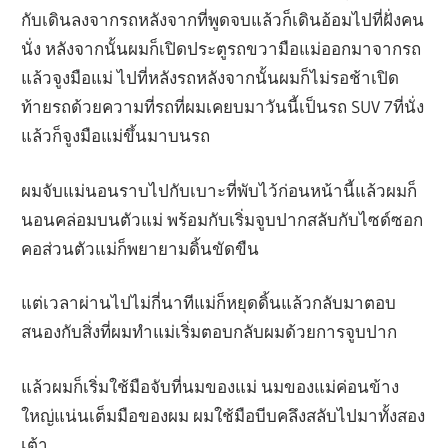
กับเดินลงจากรถหลังจากที่พูดจบแล้วก็เดินอ้อมไปที่ฝั่งคน
นั่ง หลังจากนั้นผมก็เปิดประตูรถขวามือแม่ออกมาจากรถ
แล้วจูงมือแม่ ไปที่หลังรถหลังจากนั้นผมก็ไม่รอช้าเปิด
ท้ายรถด้วยความที่รถที่ผมเคยบมาวันนี้เป็นรถ SUV 7ที่นั่ง
แล้วก็จูงมือแม่ขึ้นมาบนรถ
ผมจับแม่นอนราบไปกับเบาะที่พับไว้ก่อนหน้านี้แล้วผมก็
นอนคล่อมบนตัวแม่ พร้อมกับเริ่มจูบปากสลับกับไซด์ซอก
คอส่วนตัวแม่ก็พยายามดิ้นขัดขืน
แต่เวลาผ่านไปไม่กี่นาทีแม่ก็หยุดดิ้นแล้วกลับมาตอบ
สนองกับสิ่งที่ผมทำแม่เริ่มตอบกลับผมด้วยการจูบปาก
แล้วผมก็เริ่มใช้มือจับที่นมของแม่ นมของแม่ค่อนข้าง
ใหญ่แน่นเต็มมือของผม ผมใช้มือบีบคลึงสลับไปมาทั้งสอง
เต้า