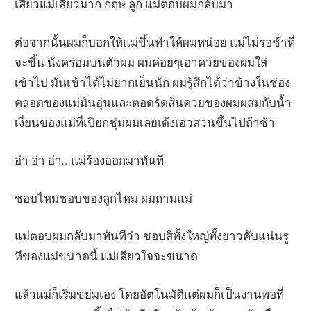
เสียวแม่เสียวมาก กฤษ ลูก แม่ตอบผมกลับมา
ต่อจากนั้นผมก็บอกให้แม่ขึ้นทำให้ผมหน่อย แม่ไม่รอช้าที่
จะขึ้น นั่งคร่อมบนตัวผม ผมค่อยๆเอาควยของผมใส่
เข้าไป มันเข้าได้ไม่ยากเย็นนัก ผมรู้สึกได้ว่าข้างในช่อง
คลอดของแม่มันอุ่นและตอดรัดส้นควยของผมผสมกับน้ำ
เงี่ยนของแม่ที่เปียกชุ่มผมเลยเด้งเอวสวนขึ้นไปถ้าช้า
อ่า อ่า อ่า…แม่ร้องออกมาทันที
ชอบไหมชอบของลูกไหม ผมถามแม่
แม่ตอบผมกลับมาทันทีว่า ชอบสิทั้งใหญ่ทั้งยาวคับแน่นรู
หีของแม่ขนาดนี้ แม่เสียวใจจะขนาด
แล้วแม่ก็เริ่มขย่มเอง โดยอัตโนมัติแต่ผมก็เป็นงานพอที่