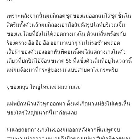
เพราะหลังจากนั้นผมก็ถอดชุดของแม่ออกแม่ใส่ชุดชั้นใน
สีครีมทั้งตัวแล้วผมก็ลองเอามือสัมผัสรูปไลท์บริเวณจิ๋ม
ของแม่โดยที่ยังไม่ได้ถอดกางเกงใน ตัวแม่สั่นพร้อมกับ
ร้องคราง อือ อือ อือ ออกมาเบาๆ ผมไม่รอช้าผมถอด
เสื้อผ้าของตัวเองออกทันทีตอนนี้ผมใส่แค่กางเกงในตัว
เดียวที่ปกปิดไอ้จ้อนขนาด 56 ที่แข็งตัวเต็มที่อยู่ในเวลานี้
แม่ผมจ้องมาที่กระจู๋ของผม แบบสายตาไม่กระพริบ
จู๋ของกฤษ ใหญ่ไหมแม่ ผมถามแม่
แม่พยักหน้าแล้วพูดออกมา ตั้งแต่เกิดมาแม่ยังไม่เคยเห็น
ของใครใหญ่ขนาดนี้มาก่อนเลย
ผมเลยถอดกางเกงในของผมออกหลังจากที่แม่พูดจบ
สายตาแม่ลุกวาว ผมเลยดึงมือของแม่มาสัมผัสที่ควยของ