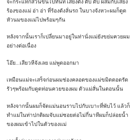
จะกระแทกสวนขึ้นไปทันที เสียงดัง ตับ ตับ ผสมกับเสียง
ร้องของแม่ อ่า อ่า ที่ร้องดังลั่นรถ ในบางจังหวะผมก็ดูด
หัวนมของแม่ไปพร้อมๆกัน
หลังจากนั้นเราก็เปลี่ยนมาอยู่ในท่านั่งแม่ยังขย่มควยผม
อย่างต่อเนื่อง
โอ๊ย…เสียวหีจังเลย แม่พูดออกมา
เหมือนแม่จะเสร็จก่อนผมช่องคลอดของแม่ขมิตตอดรัด
รัวๆพร้อมกับดูดท่อนควยของผม ตัวแม่สั่นในตอนนั้น
หลังจากนั้นผมก็จัดแม่นอนราบไปกับเบาะที่พับไว้ แล้วก็
ทำแม่ในท่าปกติผมจับแม่ซอยต่อไม่กี่นาทีผมก็ปล่อยน้ำ
ของผมเข้าไปในตัวของแม่