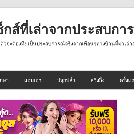
งเซ็กส์ที่เล่าจากประสบกา
านแล้วจะต้องทึ่ง เป็นประสบการณ์จริงจากเพื่อนๆทางบ้านที่มาเล่าส
ึกษา
แอบเอา
ปลุกปล้ำ
สวิงกิ้ง
ครั้งแ