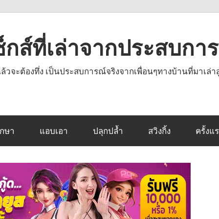
งเซ็กส์ที่เล่าจากประสบกา
านแล้วจะต้องทึ่ง เป็นประสบการณ์จริงจากเพื่อนๆทางบ้านที่มาเล่าส
ึกษา
แอบเอา
ปลุกปล้ำ
สวิงกิ้ง
ครั้งแ