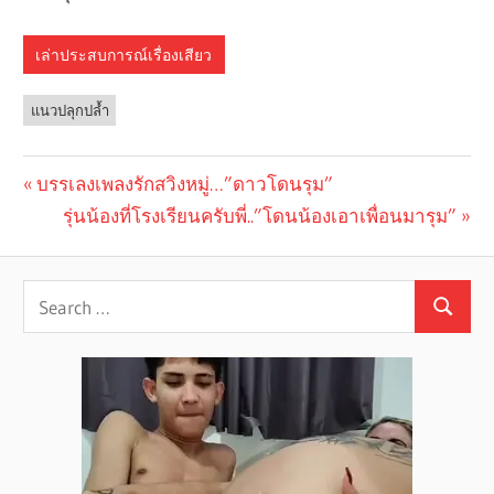
เล่าประสบการณ์เรื่องเสียว
แนวปลุกปล้ำ
Previous
บรรเลงเพลงรักสวิงหมู่…”ดาวโดนรุม”
Post
Post:
Next
รุ่นน้องที่โรงเรียนครับพี่..”โดนน้องเอาเพื่อนมารุม”
navigation
Post: