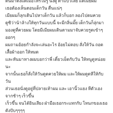
ตื่นมาตั้งแต่เมื่อไหร่ไม่รู้ นั่งดู ตาแป๋วเลย แต่เมียผม
เธอต้องเห็นตอนเด็กวัน ตื่นแน่ๆ
เมียผมก็ลุกเดินไปหาเด็กวัน แล้วก็บอก ลองไปดมควย
ดูซิว่าน้าล้างให้ทุกวันแบบนี้ จะมีกลิ่นมั๊ย เด็กวันก็ลุ่กมา
มองดูที่ควยผม โดยมีเมียผมเดินตามมาจับควยรูดเข้าๆ
ออกๆ
ผมถามอ้อยกำลังจะเล่นอะไร อ้อยไม่ตอบ สั่งให้วัน ถอด
เสื้อผ้าออก ให้หมด
และหันมาทางผมบอกว่าพี่ เดี๋ยวเย็ดกับวัน ให้หนูดูหน่อย
นะ
จากนั้นเธอก็สั่งให้วันดูดควยให้ผม และให้ผมดูดหีให้กับ
วัน
ส่วนเธอนั่งดูอยู่ที่ปลายเท้าผม และ เอานิ้วแยง หีตัวเอง
จากช้าๆ เร็วขึ้น
เร็วขึ้น จนได้ยินเสียง ฝ่ามือเธอกระแทกกับ โหนกของเธอ
ดังปับๆๆๆๆ