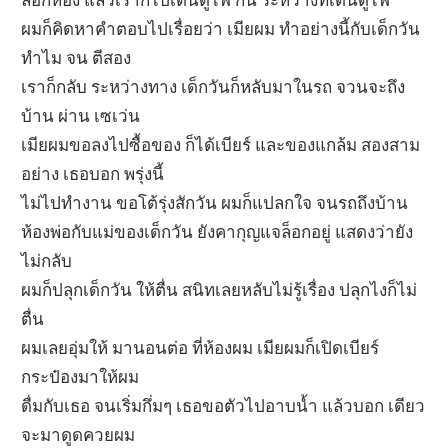
ผมก็คิดหาคำตอบไปเรื่อยว่า เมียผม ทำอย่างนี้กับเด็กวัน
ทำไม จน ตีสอง
เราก็กลับ ระหว่างทาง เด็กวันก็หลับมาในรถ จวนจะถึง
บ้าน ผ่าน เซเว่น
เมียผมขอลงไปซื้อของ ก็ได้เบียร์ และของแกล้ม สองสาม
อย่าง เธอบอก พรุ่งนี้
ไม่ไปทำงาน ขอโต้รุ่งสักวัน ผมก็แปลกใจ จนรถถึงบ้าน
ห้องพ่อกับแม่ของเด็กวัน ยังคากุญแจล็อกอยู่ แสดงว่ายัง
ไม่กลับ
ผมก็ปลุกเด็กวัน ให้ตื่น สนิทเลยหลับไม่รู้เรื่อง ปลุกไงก็ไม่
ตื่น
ผมเลยอุ่มให้ มานอนต่อ ที่ห้องผม เมียผมก็เปิดเบียร์
กระป๋องมาให้ผม
ดื่มกับเธอ จนเริ่มกึ่มๆ เธอขอตัวไปอาบน้ำ แล้วบอก เดียว
จะมาดูดควยผม