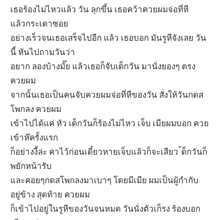
เธอร้องไม่ไหวแล้ว วัน ลุกขึ้น เธอคว้าควยผมจ่อที่หี
แล้วกระเดาซอย
อย่างเร็วจนเธอเสร็จไปอีก แล้ว เธอบอก มันรูหีจังเลย วัน
นี้ หันไปถามวันว่า
อยาก ลองบ้างมั๊ย แล้วเธอก็จับเด็กวัน มานั่งยองๆ ตรง
ควยผม
จากนั้นเธอเป็นคนจับควยผมจ่อที่หีของวัน สั่งให้วันกดส
โพกลง ควยผม
เข้าไปได้แค่ หัว เด็กวันก็ร้องไม่ไหว เจ็บ เมียผมบอก ควย
เข้าห๊ครั้งแรก
ก็อย่างงี้ล่ะ คาไว้ก่อนเดี๋ยวหายเจ็บแล้วก็จะเสียว ้ด็กวันก็
พยักหน้ารับ
และคอยๆกดสโพกลงมาเบาๆ โดยมีเมีย ผมเป็นผู้กำกับ
อยู่ข้าง สุดท้าย ควยผม
ก็เข้าไปอยู่ในรูหีของวันจนหมด วันนั่งตัวเก็รง ร้องบอก