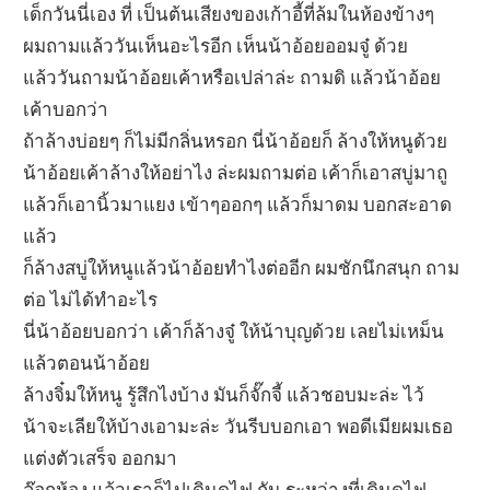
เด็กวันนี่เอง ที่ เป็นต้นเสียงของเก้าอี้ที่ล้มในห้องข้างๆ
ผมถามแล้ววันเห็นอะไรอีก เห็นน้าอ้อยออมจู๋ ด้วย
แล้ววันถามน้าอ้อยเค้าหรือเปล่าล่ะ ถามดิ แล้วน้าอ้อย
เค้าบอกว่า
ถ้าล้างบ่อยๆ ก็ไม่มีกลิ่นหรอก นี่น้าอ้อยก็ ล้างให้หนูด้วย
น้าอ้อยเค้าล้างให้อย่าไง ล่ะผมถามต่อ เค้าก็เอาสบู่มาถู
แล้วก็เอานิ้วมาแยง เข้าๆออกๆ แล้วก็มาดม บอกสะอาด
แล้ว
ก็ล้างสบู่ให้หนูแล้วน้าอ้อยทำไงต่ออีก ผมชักนึกสนุก ถาม
ต่อ ไม่ได้ทำอะไร
นี่น้าอ้อยบอกว่า เค้าก็ล้างจู๋ ให้น้าบุญด้วย เลยไม่เหม็น
แล้วตอนน้าอ้อย
ล้างจิ๋มให้หนู รู้สึกไงบ้าง มันก็จั๊กจี้ แล้วชอบมะล่ะ ไว้
น้าจะเลียให้บ้างเอามะล่ะ วันรีบบอกเอา พอดีเมียผมเธอ
แต่งตัวเสร็จ ออกมา
ล๊อกห้อง แล้วเราก็ไปเดินดูไฟ กัน ระหว่างที่เดินดูไฟ