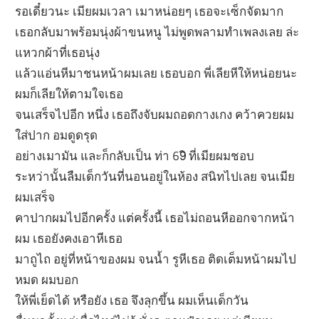
รอเดี๋ยวนะ เมียผมเวลา เมาหน่อยๆ เธอจะเซ็กจัดมาก
เธอกลับมาพร้อมนุ่งผ้าขนหนู ไม่พูดพลามทำเพลงเลย ล่ะ
แหวกผ้าที่เธอนุ่ง
แล้วแอ่นหีมาชนหน้าผมเลย เธอบอก พี่เลียหีให้หน่อยนะ
ผมก็เลียให้ตามใจเธอ
จนเสร็จไปอีก หนึ่ง เธอถึงจับผมถอดกางเกง คว้าควยผม
ใส่ปาก อมดูดรุด
อย่างเมามัน และก็กลับเป็น ท่า 69ิ ที่เมียผมชอบ
ระหว่านั้นลืมเด็กวันที่นอนอยู่ในห้อง สนิทไปเลย จนเมีย
ผมเสร็จ
คาปากผมไปอีกครั้ง แต่ครั้งนี้ เธอไม่ถอนหีออกจากหน้า
ผม เธอยังคงเอาหีเธอ
มาถูไถ อยู่ที่หน้าของผม จนน้ำ รูหีเธอ ติดเต็มหน้าผมไป
หมด ผมบอก
ให้พี่เย็ดได้ หรือยัง เธอ จึงลุกขึ้น ผมเห็นเด็กวัน