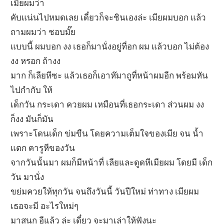
เมียผมว่า
คับแน่นไปหมดเลย เดี๋ยวก็จะชินเองล่ะ เมียผมบอก แล้ว
ถามผมว่า ชอบมั๊ย
แบบนี้ ผมบอก งง เธอก็มานั่งอยู่ที่อก ผม แล้วบอก ไม่ต้อง
งง หรอก ถ้างง
มาก ก็เลียหีซะ แล้วเธอก็เอาห๊มาถูที่หน้าผมอีก พร้อมหัน
ไปกำกับ ให้
เด็กวัน กระเดา ควยผม เหมือนที่เธอกระเดา ส่วนผม งง
ก็งง มันก็มัน
เพราะโดนเด็ก ข่มขืน โดยความเต็มใจของเมีย จน น้ำ
แตก คารูหีของวัน
จากวันนั้นมา ผมก็มีหน้าที่ เลียและดูดหีเมียผม โดยมี เด็ก
วัน มานั่ง
ขย่มควยให้ทุกวัน จนถึงวันนี้ วันปีใหม่ ท่าทาง เมียผม
เธอจะมี อะไรใหม่ๆ
มาสนุก อีแล้ว ล่ะ เดี๋ยว จะมาเล่าให้ฟังนะ