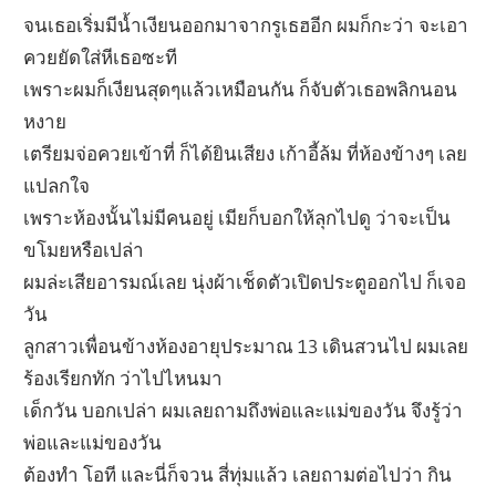
จนเธอเริ่มมีน้ำเงียนออกมาจากรูเธฮอีก ผมก็กะว่า จะเอา
ควยยัดใส่หีเธอซะที
เพราะผมก็เงียนสุดๆแล้วเหมือนกัน ก็จับตัวเธอพลิกนอน
หงาย
เตรียมจ่อควยเข้าที่ ก็ได้ยินเสียง เก้าอี้ล้ม ที่ห้องข้างๆ เลย
แปลกใจ
เพราะห้องนั้นไม่มีคนอยู่ เมียก็บอกให้ลุกไปดู ว่าจะเป็น
ขโมยหรือเปล่า
ผมล่ะเสียอารมณ์เลย นุ่งผ้าเช็ดตัวเปิดประตูออกไป ก็เจอ
วัน
ลูกสาวเพื่อนข้างห้องอายุประมาณ 13 เดินสวนไป ผมเลย
ร้องเรียกทัก ว่าไปไหนมา
เด็กวัน บอกเปล่า ผมเลยถามถึงพ่อและแม่ของวัน จึงรู้ว่า
พ่อและแม่ของวัน
ต้องทำ โอที และนี่ก็จวน สี่ทุ่มแล้ว เลยถามต่อไปว่า กิน