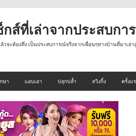
งเซ็กส์ที่เล่าจากประสบกา
านแล้วจะต้องทึ่ง เป็นประสบการณ์จริงจากเพื่อนๆทางบ้านที่มาเล่าส
ึกษา
แอบเอา
ปลุกปล้ำ
สวิงกิ้ง
ครั้งแ