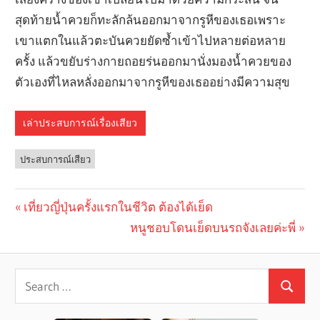
สุดท้ายน้ำควยก็ทะลักล้นออกมาจากรูหีของเธอเพราะ
เขาแตกในแล้วตะบันควยยัดซ้ำเข้าไปหลายต่อหลาย
ครั้ง แล้วขยับร่างกายถอยร่นออกมานั่งมองน้ำควยของ
ตัวเองที่ไหลหลั่งออกมาจากรูหีของเธออย่างมีความสุข
เล่าประสบการณ์เรื่องเสียว
ประสบการณ์เสียว
Previous
เที่ยวญี่ปุ่นครั้งแรกในชีวิต ต้องได้เย็ด
Post
Post:
Next
หนูชอบโดนเย็ดบนรถจังเลยค่ะพี่
navigation
Post: