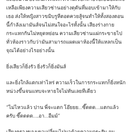
เหลือเพียงความเสียวซ่านอย่างดุดันที่มอบเข้ามาให้กับ
เธอ ส่งให้หญิงสาวขมิบรูหีตอดควยสู้จนทำให้ทั้งสองตอน
นี้กำลังเมามันส์จนไม่สนใจอะไรทั้งนั้น เสียงร่างกาย
กระแทกกันไม่หยุดหย่อน ความเสียวซ่านแผ่กระขายไป
ทั่วห้องราวกับว่ามันสามารถแผดเผาห้องนี้ให้แหลกเป็น
จุณได้อย่างไรอย่างนั้น
ยิ่งเสียวก็ยิ่งรัว ยิ่งรัวก็ยิ่งมันส์
และยิ่งใกล้แตกเท่าไหร่ ความเร็วในการกระแทกก็ยิ่งหนัก
หน่วงขึ้นจนแทบจะหายใจไม่ทันเลยทีเดียว
“ไม่ไหวแล้ว ปาน พี่จะแตก โอ๊ยยย…ซี๊ดดด….แตกแล้ว
ครับ ซี๊ดดดด…..อา…อืมม์”
เสียงครางของเขาเปลี่ยนไปมาด้วยความกระสัน จน