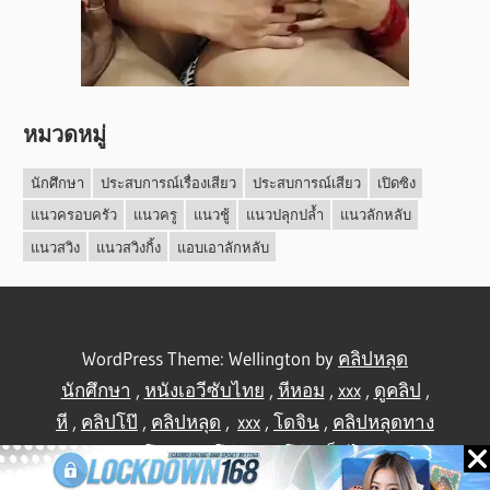
หมวดหมู่
นักศึกษา
ประสบการณ์เรื่องเสียว
ประสบการณ์เสียว
เปิดซิง
แนวครอบครัว
แนวครู
แนวชู้
แนวปลุกปล้ำ
แนวลักหลับ
แนวสวิง
แนวสวิงกิ้ง
แอบเอาลักหลับ
WordPress Theme: Wellington by
คลิปหลุด
นักศึกษา
,
หนังเอวีซับไทย
,
หีหอม
,
xxx
,
ดูคลิป
,
หี
,
คลิปโป๊
,
คลิปหลุด
,
xxx
,
โดจิน
,
คลิปหลุดทาง
บ้าน
,
คลิปโป้
,
คลิปโป๊
,
คลิปโป๊
,
เย็ดไทย
,
คลิป
หลุดไทย
.