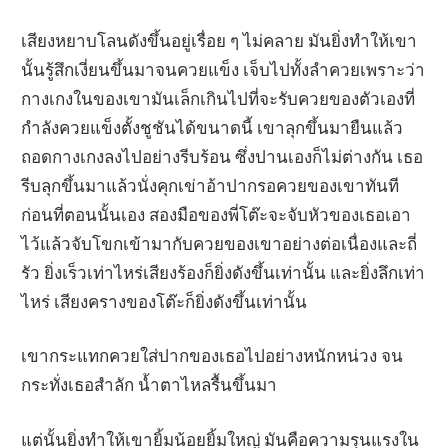
เสียงหยาบโลนดังขึ้นอยู่เรื่อย ๆ ไม่คลาย มันยิ่งทำให้เขา
นั้นรู้สึกเงี่ยนขึ้นมาจนควยแข็ง เจ็บไปทั้งลำควยเพราะว่า
กางเกงในของเขามันเล็กเกินไปที่จะรับควยของตัวเองที่
กำลังควยแข็งตั้งชูชันได้ขนาดนี้ เขาลุกขึ้นมายืนแล้ว
ถอดกางเกงลงไปอย่างรีบร้อน ซึ่งปานเองก็ไม่ต่างกัน เธอ
รีบลุกขึ้นมาแล้วนั่งคุกเข่าอ้าปากรอควยของเขาทันที
ก่อนที่ตอนนั้นเอง สองมือของพี่โต๊ะจะจับหัวของเธอเอา
ไว้แล้วจับโขกเข้ามากับควยของเขาอย่างต่อเนื่องและถี่
รัว ยิ่งเร็วเท่าไหร่เสียงร้องก็ยิ่งดังขึ้นเท่านั้น และยิ่งลึกเท่า
ไหร่ เสียงครางของโต๊ะก็ยิ่งดังขึ้นเท่านั้น
เขากระแทกควยใส่ปากของเธอไปอย่างหนักหน่วง จน
กระทั่งเธอสำลัก น้ำตาไหลรื้นขึ้นมา
แต่นั้นยิ่งทำให้เขายิ้มน้อยยิ้มใหญ่ มันคือความรุนแรงใน