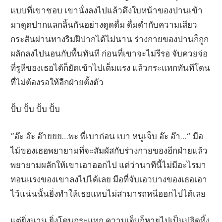
แบบที่เขาชอบ เขานั่งลงไปแล้วดึงใบหน้าของปานเข้า
มาดูดปากแลกลิ้นกันอย่างดูดดื่ม ดื่มด่ำกับความเสียว
กระสันผ่านทางริมฝีปากได้ไม่นาน ร่างกายของปานก็ถูก
ผลักลงไปนอนกับพื้นทันที ก่อนที่เขาจะไม่รีรอ จับควยจ่อ
ที่รูหีของเธอได้ก็ยัดเข้าไปเต็มแรง แล้วกระแทกทันทีโดน
ที่ไม่ต้องรอให้อีกฝ่ายตั้งตัว
ปั้บ ปั้บ ปั้บ ปั้บ
“อ๊ะ อ๊ะ อ๊ายยย…พะ พี่เบาก่อน เบา หนูเจ็บ อ๊ะ อ๊า…” มือ
ไม้ของเธอพยายามที่จะสัมผัสกับร่างกายของอีกฝ่ายแล้ว
พยายามผลักให้เขาเอาออกไป แต่ว่านาทีนี้ไม่มีอะไรมา
ทอนแรงของเขาลงไปได้เลย มือที่จับเอวบางของเธอเอา
ไว้แน่นนั้นยิ่งทำให้เธอแทบไม่สามารถหนีออกไปได้เลย
แต่ยิ่งนาน ยิ่งโดนกระแทก ความเจ็บก็หายไปเป็นปลิดทิ้ง