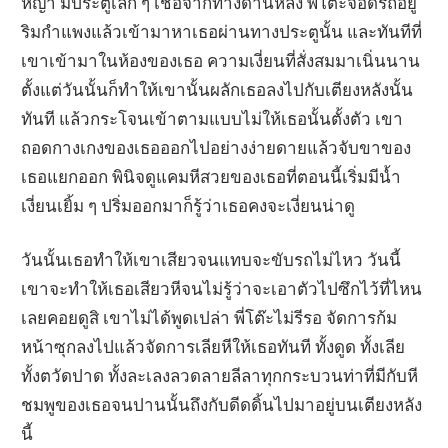
หญ้า มีประตูเล็ก ๆ เชื่อจากทางด้านหลัง พี่โต๊ะจอดรถอยู่
ริมกำแพงแล้วเข้ามาหาเธอผ่านทางประตูนั้น และทันทีที่
เขาเข้ามาในห้องของเธอ ความเงี่ยนที่สั่งสมมาเนิ่นนาน
ตั้งแต่วันนั้นก็ทำให้เขานั้นผลักเธอลงไปกับเตียงหลังนั้น
ทันที แล้วกระโจนเข้าตามแบบไม่ให้เธอนั้นตั้งตัว เขา
ถอดกางเกงของเธอออกไปอย่างง่ายดายแล้วจับขาของ
เธอแยกออก พินิจดูแคมหีสวยของเธอที่ตอนนี้เริ่มมีน้ำ
เงี่ยนเยิ้ม ๆ ปริ่มออกมาก็รู้ว่าเธอคงจะเงี่ยนน่าดู
วันนั้นเธอทำให้เขาเสียวจนแทบจะขับรถไม่ไหว วันนี้
เขาจะทำให้เธอเสียวหีจนไม่รู้ว่าจะเอาตัวไปซึกไว้ที่ไหน
เลยคอยดูสิ เขาไม่ได้พูดเปล่า พี่โต๊ะไม่รีรอ จัดการก้ม
หน้าซุกลงไปแล้วจัดการเลียหีให้เธอทันที ทั้งดูด ทั้งเลีย
ทั้งตวัดปาด ทั้งละเลงลวดลายลีลาทุกกระบวนท่าที่มีกับหี
ชมพูของเธอจนปานนั้นถึงกับดีดดิ้นไปมาอยู่บนเตียงหลัง
นี้