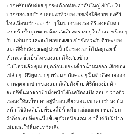
ปากพร้อมกับค่อย ๆ กระเดือกท่อนลำอันใหญ่เข้าไปใน
ปากของเธอช้า ๆ เธอผงกหัวของเธอเพื่อให้ควยของศิริ
ไหลเลื่อนเข้า-ออกช้า ๆ ในปากของเธอ ศิริเองหลับตา
เงยหน้าขึ้นดูเพดานห้อง ส่งเสียงครางอยู่ในลำคอ พร้อม ๆ
กับ แอ่นเอวและสะโพกของเขาเข้าจังหวะกับศีรษะของ
สมฤดีที่กำลังผงกอยู่ ส่วนนิ้วมือของเขาก็ไม่อยู่เฉย บี้
หัวนมแข็งเป็นไตของสมฤดีทั้งสองข้าง
“ไม๋ไหวแล้ว คุณ หยุดก่อนเถอะ เดี๋ยวน้ำผมออก เสียของ
เปล่า ๆ” ศิริพูดเบา ๆ พร้อม ๆ กับค่อย ๆ ฝืนตัวดึงควยออก
มาหลุดจากปากของสมฤดีเสียดังจ๊วบ ศิริก้มลงอุ้มตัว
สมฤดีขึ้นมาจากม้านั่งหน้าโต๊ะเครื่องแป้ง ค่อย ๆ วางตัว
เธอลงให้สะโพกคาอยู่ที่ขอบเตียงนอน เขาคุกเข่าลง ก้ม
หน้า ใช้ลิ้นเลียไปที่ร่องที่มีน้ำเมือกเอ่อออกมา พอเลียมา
ถึงติ่งจงอยที่ตอนนี้แข็งชูตัวเหนือแคม เขาก็ใช้ริมฝีปาก
เม้มและใช้ลิ้นตะหวัคเลีย