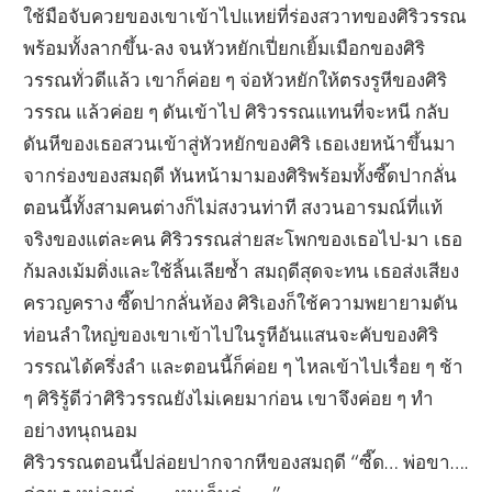
ใช้มือจับควยของเขาเข้าไปแหย่ที่ร่องสวาทของศิริวรรณ
พร้อมทั้งลากขึ้น-ลง จนหัวหยักเปี่ยกเยิ้มเมือกของศิริ
วรรณทั่วดีแล้ว เขาก็ค่อย ๆ จ่อหัวหยักให้ตรงรูหีของศิริ
วรรณ แล้วค่อย ๆ ดันเข้าไป ศิริวรรณแทนที่จะหนี กลับ
ดันหีของเธอสวนเข้าสู่หัวหยักของศิริ เธอเงยหน้าขึ้นมา
จากร่องของสมฤดี หันหน้ามามองศิริพร้อมทั้งซี๊ดปากลั่น
ตอนนี้ทั้งสามคนต่างก็ไม่สงวนท่าที สงวนอารมณ์ที่แท้
จริงของแต่ละคน ศิริวรรณส่ายสะโพกของเธอไป-มา เธอ
ก้มลงเม้มติ่งและใช้ลิ้นเลียซ้ำ สมฤดีสุดจะทน เธอส่งเสียง
ครวญคราง ซี๊ดปากลั่นห้อง ศิริเองก็ใช้ความพยายามดัน
ท่อนลำใหญ่ของเขาเข้าไปในรูหีอันแสนจะคับของศิริ
วรรณได้ครึ่งลำ และตอนนี้ก็ค่อย ๆ ไหลเข้าไปเรื่อย ๆ ช้า
ๆ ศิริรู้ดีว่าศิริวรรณยังไม่เคยมาก่อน เขาจึงค่อย ๆ ทำ
อย่างทนุถนอม
ศิริวรรณตอนนี้ปล่อยปากจากหีของสมฤดี “ซี๊ด… พ่อขา….