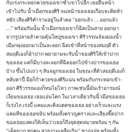
กับเร่งกระทอกควยของเขาซ้ำเขาไปอีก เธอยื่นหน้า
เข้าไปรับ น้ำเมือกของศิริ จนหน้าของเธอเกือบจะติดหัว
หยัก เสียงศิริคำรามอยู่ในลำคอ “ออกแล้ว …. ออกแล้ว
….” พร้อมกันนั้น น้ำเมือกของเขาก็ฉีดเป็นสาย ออกมา
จากรูปลายลำควยดุ้นใหญ่ของเขา ศิริวรรณจ้องมองน้ำ
เมือกพุ่งออกมาเป็นละลอก ฉีดเข้าที่หน้าของสมฤดี ตัว
สมฤดีเองก็อ้าปาก พยายามจะรับน้ำของศิริให้เข้าปาก
ของเธอ แต่ก็มีบางละลอกที่ฉีดออกไปข้างปากของเธอ
บ้าง ขึ้นไปแถว ๆ สันจมูกของเธอ ในขณะที่ตัวสมฤดีเองก็
หลับตาปี๋ มือก็กำควยของศิริแน่น พร้อมกับกระทอกเข้า-
ออก ศิริวรรณเองก็ทนไม่ไหว ภาพเช่นนี้มันเร้าอารมณ์
เงี่ยนของเธอ เธอแอ่นโคก ในเวลาเดียวกันนิ้วมือของเธอ
ก็เร่งไถ เร่งบี้ แคมและติ่งแตดของเธอ อย่างเร็วและแรง
แคมหีของเธอขมิบ พร้อมทั้งครวญครางและเสียงซี๊ดปาก
ของเธอแสดงให้เห็นว่าเธอก็ถึงจุดสุดหมายพร้อม ๆ กัน
“เด็ดมาก ทุกคน สวยงามเหลือเกิน” ชาญเอ่ย พร้อมทั้ง