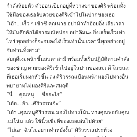
กำลังห้อยหัว ตัวอ่อนเปียกอยู่ที่หว่างขาของศิริ พร้อมทั้ง
ใช้มือของเธอจับควยของศิริเข้าไปในปากของเธอ
“เอ้า… เร็ว ๆ เข้าซี คุณนาย อย่ามัวทำอ้อยอิ่ง เสียเวลา
ให้มันคึกคักได้อารมณ์หน่อย อย่าลืมนะ ยิ่งเสร็จเร็วเท่า
ไหร่ ทุกอย่างก็จะจบลงได้เร็วเท่านั้น เวลานี้ทุกอย่างอยู่
กับท่านทั้งสาม”
สมฤดีเงยหน้าขึ้นสบตาสามี พร้อมทั้งเริ่มปฏิบัติตามคำสั่ง
ของชาญ ควยของศิริเข้าไปอยู่ในปากของสมฤดี ในขณะ
ที่เธอเริ่มผงกหัวขึ้น-ลง ศิริวรรณเบือนหน้ามองไปทางอื่น
พยายามไม่มองศิริและสมฤดี
“นี่ … คุณหนู …. ชื่ออะไร”
“เอ้อ… อ้า….ศิริวรรณจ้ะ”
“เอ้า ..คุณหนูศิริวรรณ มองไปทางโน้น ทางคุณพ่อกับคุณ
แม่โน่น แล้ว ใช้นิ้วเขี่ยหีของเธอเล่นไปด้วย”
“ไม่เอา ฉันไม่อยากทำหยั่งงั้น” ศิริวรรณประท้วง