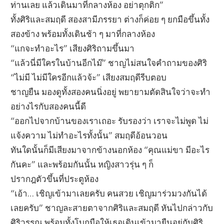
ท่านเลย แล้วเดินมาที่กลางห้อง อย่าตุกติก”
ทั้งศิริและสมฤดี สองสามีภรรยา ต่างก็ค่อย ๆ ยกมือขึ้นทั้ง
สองข้าง พร้อมทั้งเดินช้า ๆ มาที่กลางห้อง
“แกจะทำอะไร” เสียงศิริถามขึ้นมา
“แล้วนี่มีใครในบ้านอีกไม๊” ชาญไม่สนใจคำถามของศิริ
“ไม่มี ไม่มีใครอีกแล้วจ้ะ” เสียงสมฤดีรีบตอบ
ชาญยืน มองดูทั้งสองคนนิ่งอยู่ พยายามตัดสินใจว่าจะทำ
อย่างไรกับสองคนนี้ดี
“ออกไปจากบ้านของเราเถอะ รับรองว่า เราจะไม่พูด ไม่
แจ้งความ ไม่ทำอะไรทั้งนั้น” สมฤดีอ้อนวอน
ทันใดนั้นก็มีเสียงมาจากข้างนอกห้อง “คุณแม่ขา มีอะไร
กันคะ” และพร้อมกันนั้น หญิงสาวรุ่น ๆ ก็
ปรากฎตัวขึ้นที่ประตูห้อง
“เอ้า… เชิญเข้ามาเลยครับ คนสวย เชิญมาร่วมวงกันได้
เลยครับ” ชาญละสายตาจากศิริและสมฤดี หันไปกล่าวกับ
ศิริวรรณ พร้อมทั้งโบกมือให้เธอเดินเข้ามายืนอยู่กับศิริ