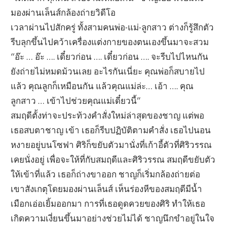
มองผ่านเล็นส์กล้องถ่ายวิดีโอ
เวลาผ่านไปสักครู่ ทั้งสามคนพ่อ-แม่-ลูกสาว ต่างก็รู้สึกตัว
รีบลุกขึ้นไปคว้าเครื่องแต่งกายของตนเองขึ้นมาจะสวม
“อ๊ะ … อ๊ะ …. เดี๋ยวก่อน …. เดี๋ยวก่อน …. จะรีบไปไหนกัน
ยังถ่ายไม่หมดม้วนเลย อะไรกันเนี่ยะ คุณพ่อก็สบายไป
แล้ว คุณลูกก็เหมือนกัน แล้วคุณแม่ล่ะ… เอ้า …. คุณ
ลูกสาว … เข้าไปช่วยคุณแม่เดี๋ยวนี้”
สมฤดีตั้งท่าจะประท้วงคำสั่งใหม่ล่าสุดของชาญ แต่พอ
เธอสบตาชาญ เข้า เธอก็รีบปฏิบัติตามคำสั่ง เธอไปนอน
หงายอยู่บนโซฟา ศิริก็ขยับตัวมานั่งที่เก้าอี้ตัวที่ศิริวรรณ
เคยนั่งอยู่ เพื่อจะให้ที่กับสมฤดีและศิริวรรณ สมฤดีขยับตัว
ให้เข้าที่แล้ว เธอก็ถ่างขาออก ชาญก็เริ่มกล้องถ่ายต่อ
เขาสังเกตุโดยมองผ่านเล็นส์ เห็นร่องหีของสมฤดีมีน้ำ
เมือกเอ่อเยิ้มออกมา การที่เธอดูดควยของศิริ ทำให้เธอ
เกิดความเงี่ยนขึ้นมาอย่างช่วยไม่ได้ ชาญนึกขำอยู่ในใจ