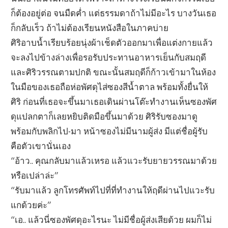
ก็ต้องอยู่ต่อ จนมืดค่ำ แต่ธรรมดาถ้าไม่มีอะไร บางวันเธอ
ก็กลับเร็ว ถ้าไม่ต้องเรียนหนังสือในภาคบ่าย
ศิริอาบน้ำเรียบร้อยนุ่งผ้าเช็ดตัวออกมาเพื่อแต่งกายแล้ว
จะลงไปข้างล่างเพื่อรอรับประทานอาหารเย็นกับสมฤดี
และศิริวรรณตามปกติ ขณะนั้นสมฤดีก็ก้าวเข้ามาในห้อง
ในมือของเธอถือห่อพัศดุไส่ซองสีน้ำตาล พร้อมทั้งยื่นให้
ศิริ ก่อนที่เธอจะขึ้นมาเธอเดินผ่านโต๊ะทำงานเห็นซองพัศ
ดุแปลกตาก็เลยหยิบติดมือขึ้นมาด้วย ศิริรับซองมาดู
พร้อมกับพลิกไป-มา หน้าซองไม่มีนามผู้ส่ง มีแต่ชื่อผู้รับ
คือตัวเขานั่นเอง
“อ้าว.. คุณกลับมาแล้วเหรอ แล้วแวะรับยายวรรณมาด้วย
หรือเปล่าล่ะ”
“รับมาแล้ว ลูกโทรศัพท์ไปที่ที่ทำงานให้ฤดีผ่านไปแวะรับ
แกด้วยค่ะ”
“เอ.. แล้วนี่ซองพัศดุอะไรนะ ไม่มีชื่อผู้ส่งเสียด้วย ผมก็ไม่