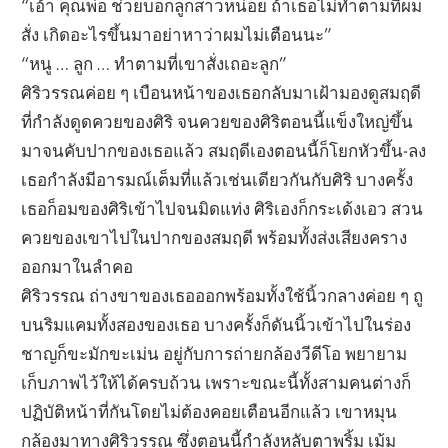
“เอ้า คุณพ่อ ช่วยบอกลูกสาวหน่อย ถ้าเธอไม่ทำตามที่ผม
สั่ง เกิดอะไรขึ้นมาอย่าหาว่าผมไม่เตือนนะ”
“หนู … ลูก … ทำตามที่เขาสั่งเถอะลูก”
ศิริวรรณค่อย ๆ เบือนหน้าของเธอกลับมาเฝ้ามองดูสมฤดี
ที่กำลังดูดควยของศิริ จนควยของศิริตอนนี้แข็งใหญ่ขึ้น
มาจนคับปากของเธอแล้ว สมฤดีเองตอนนี้ก็โยกหัวขึ้น-ลง
เธอกำลังมีอารมณ์เต็มที่แล้วเช่นเดียวกันกับศิริ บางครั้ง
เธอก็อมของศิริเข้าไปจนมิดแท่ง ศิริเองก็กระเด้งเอว สวน
ควยของเขาไปในปากของสมฤดี พร้อมทั้งส่งเสียงคราง
ออกมาในลำคอ
ศิริวรรณ ถ่างขาของเธอออกพร้อมทั้งใช้นิ้วกลางค่อย ๆ ถู
บนริมแคมทั้งสองของเธอ บางครั้งก็ดันนิ้วเข้าไปในร่อง
ชาญก็ขะมักขะเม่น อยู่กับการถ่ายกล้องวีดีโอ พยายาม
เก็บภาพไว้ให้ได้ครบถ้วน เพราะขณะนี้ทั้งสามคนต่างก็
ปฏิบัติหน้าที่กันโดยไม่ต้องคอยเตือนอีกแล้ว เขาหมุน
กล้องมาทางศิริวรรณ ซึ่งตอนนี้กำลังหลับตาพริ้ม เม้ม