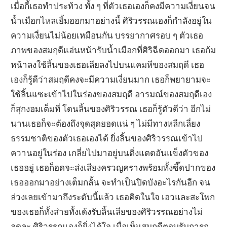
เมื่อกี้เธอทำประท้วง ทั้ง ๆ ที่ตัวเธอเองก็คงมีความเงี่ยนจน
น้ำเมือกไหลเยิ้มออกมาอย่างนี้ ศิริวรรณเองก็กำลังอยู่ใน
ความเงี่ยนไม่น้อยเหมือนกัน บรรยากาศรอบ ๆ ตัวเธอ
ภาพของสมฤดีแอ่นหน้ารับน้ำเมือกที่ศิริฉีดออกมา เธอก้ม
หน้าลงใช้ลิ้นของเธอเลียลงไปบนแคมหีของสมฤดี เธอ
เองก็รู้ดีว่าสมฤดีคงจะมีความเงี่ยนมาก เธอก็พยายามจะ
ใช้ลิ้นแซะเข้าไปในร่องของสมฤดี อารมณ์ของสมฤดีเอง
ก็สุกงอมเต็มที่ โดนลิ้นของศิริวรรณ เธอก็รู้ตัวดีว่า อีกไม่
นานเธอก็จะต้องถึงจุดสุดยอดแน่ ๆ ไม่มีทางหลีกเลี่ยง
ธรรมชาติของตัวเธอเองได้ ยิ่งลิ้นของศิริวรรณเข้าไป
ควานอยู่ในร่อง เกลี่ยไปมาอยู่บนติ่งแตดอันแข็งตัวของ
เธออยู่ เธอก็อดจะส่งเสียงครวญครางพร้อมทั้งซี๊ดปากของ
เธอออกมาอย่างเต็มกลั้น จะทำเป็นปิดบังอะไรกันอีก จน
ล่วงเลยเข้ามาถึงระดับนี้แล้ว เธอคิดในใจ เอวและสะโพก
ของเธอก็ทั้งส่ายทั้งเด้งรับลิ้นเลียของศิริวรรณอย่างไม่
ลดละ ศิริวรรณเองก็ยิ่งได้ใจ เมื่อเห็นสมฤดีตอบรับการก