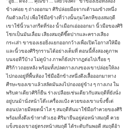
“อู๊ย… ดีจัง …. คุณขา … เสียวจังค่ะ” ขาของเธอทั้งสอง
ข้างค่อย ๆ ถ่างออกมา ศิริปล่อยมือจากเต้านมข้างหนึ่ง
ก้มตัวลงไป เพื่อใช้มือข้างที่ว่างนั้นกุมโคกหีของสมฤดี
เขาใช้นิ้วนางกรีดที่ร่อง น้ำเมือกเอ่อออกมา นิ้วมือของศิริ
โชกเป็นมันเลื่อม เสียงสมฤดีซี๊ดปากและครางเสียง
กระเส่า ขาของเธอยิ่งแยกออกกว้างเพื่อเปิดโอกาสให้มือ
และนิ้วของศิริรุกรานได้อย่างเต็มที่ ตอนนี้ทั้งสองดูภาพ
บนจอทีวีบ้าง ไม่ดูบ้าง ภาพก็ยังปรากฎต่อไปเรื่อย ๆ
ศิริก้าวถอยหลัง พร้อมทั้งปลดกางเกงของเขาปล่อยให้ลง
ไปกองอยู่ที่พื้นห้อง ใช้มืออีกข้างหนึ่งดึงเสื้อออกมาทาง
ศีรษะของเขาแล้วสลัดมันลงไปกองอยู่ข้าง ๆ กางเกง ใน
พริบตาเดียวศิริก็ยืน ร่างเปลือยเช่นเดียวกับสมฤดีที่ยังนั่ง
อยู่บนม้านั่งหน้าโต๊ะเครื่องแป้ง ควยของเขาแข็งชี้เด่
ตอนปลายมีหยดน้ำไส ๆ สมฤดีหันมาใช้มือกำควยของศิริ
พร้อมทั้งดึงเข้าหาตัวเธอ ศิริมายืนอยู่ต่อหน้าสมฤดี ควย
แข็งของเขาอยู่ตรงหน้าสมฤดี ได้ระดับกันพอดี สมฤดีอ้า