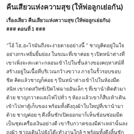
คืนเสียวแห่งความสุข (ให้พ่อลูกเย่อกัน)
เรื่องเสียว คืนเสียวแห่งความสุข (ให้พ่อลูกเย่อกัน)
### ตอนที่ 1 ###
“โอ้ โฮ..อะไรมันถึงจะง่ายดายอย่างนี้ ” ชาญคิดอยู่ในใจ
อย่างกระหยิ่มยิ้มย่อง ในขณะที่เขาค่อย ๆ เปิดหน้าต่างที่
เขาเพิ่งจะสะเดาะกลอนเข้าไปในชั้นล่างของคฤหาสน์ที่
สร้างอยู่ในเนื้อที่บริเวณกว้างขวาง ภายในรั้วรอบขอบ
ชิด คิดแล้วชาญก็ค่อย ๆ ปีนหน้าต่างเข้าไปในห้องมืด
สนิท เขากดสวิทช์เปิดไฟฉายอันเล็ก ๆ ที่เขานำติดตัวมา
ด้วย ชาญกวาดแสงไฟไปทั่ว ๆ ห้อง แล้วเขาก็สืบเท้าเดิน
เข้าไปหาตู้เก็บของ พร้อมทั้งดึงถุงผ้าใบใหญ่ที่เขานำมา
ด้วย ชาญค่อย ๆ ดึงลิ้นชักเปิดออกมาก็เห็นช้อนซ่อมมีด
เป็นชุดเครื่องเงินอย่างดี เขารีบกวาดของมีค่าเหล่านั้นลง
ถุงผ้า ชาญเดินไปยังโต๊ะทำงานใกล้ ๆ พร้อมทั้งดึงลิ้นชัก