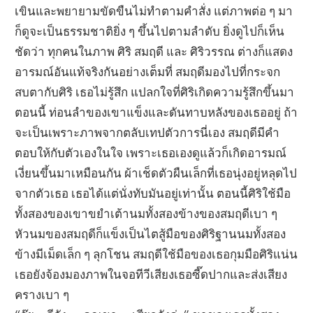
เขินและพยายามขัดขืนไม่ทำตามคำสั่ง แต่ภาพต่อ ๆ มา
ก็ดูจะเป็นธรรมชาติยิ่ง ๆ ขึ้นไปตามลำดับ ยิ่งดูไปก็เห็น
ชัดว่า ทุกคนในภาพ ศิริ สมฤดี และ ศิริวรรณ ต่างก็แสดง
อารมณ์อันแท้จริงกันอย่างเต็มที่ สมฤดีมองไปที่กระจก
สบตากับศิริ เธอไม่รู้สึก แปลกใจที่ศิริเกิดความรู้สึกขึ้นมา
ตอนนี้ ท่อนลำของเขาแข็งและดันทาบหลังของเธออยู่ ถ้า
จะเป็นเพราะภาพจากตลับเทปตัวการนี่เอง สมฤดีมีคำ
ตอบให้กับตัวเองในใจ เพราะเธอเองดูแล้วก็เกิดอารมณ์
เงี่ยนขึ้นมาเหมือนกัน ผ้าเช็ดตัวผืนเล็กที่เธอนุ่งอยู่หลุดไป
จากตัวเธอ เธอได้แต่นั่งทับมันอยู่เท่านั้น ตอนนี้ศิริใช้มือ
ทั้งสองของเขาขยำเต้านมทั้งสองข้างของสมฤดีเบา ๆ
หัวนมของสมฤดีก็แข็งเป็นไตสู้มือของศิริฐานนมทั้งสอง
ข้างมีเม็ดเล็ก ๆ ลุกโชน สมฤดีใช้มือของเธอกุมมือศิริแน่น
เธอยังจ้องมองภาพในจอทีวีเสียงเธอซี๊ดปากและส่งเสียง
ครางเบา ๆ