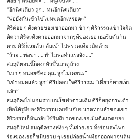
ค่อย ๆ หน่อยค่ะ ….. หนูเจ็บค่ะ…..”
“อีกนิดเดียว ลูก… ทนอีกนิดเดียว”
“พ่อยังดันเข้าไปไม่หมดอีกเหรอคะ”
ศิริค่อย ๆ ดึงควยของเขาออกมา ช้า ๆ ศิริวรรณเข้าใจผิด
คิดว่าศิริจะดึงควยออกมาจากรูหีของเธอ เธอรีบดันก้น
ตาม ศิริก็เลยดันกลับเข้าไปพรวดเดียวมิดด้าม
“ว้าย….พ่อขา …. ทำไมพ่อทำแรงจัง ….”
สมฤดีตอนนี้ก็ผงกหัวขึ้นมาดูบ้าง
“เบา ๆ หน่อยซีคะ คุณ ลูกไม่เคยนะ”
“เข้าหมดแล้ว ลูก” ศิริปลอบใจศิริวรรณ “เดี๋ยวก็หายเจ็บ
แล้ว”
สมฤดีลงไปนอนราบบนโซฟาตามเดิม ศิริก็หยุดกระเด้า
เพื่อให้รูหีของศิริวรรณเคยชินกับขนาดท่อนลำของเขา
ศิริวรรณก็หันกลับใช้ริมฝีปากของเธอเม้มติ่งแตดของ
สมฤดีใหม่ สมฤดีครางหงิง ๆ ทั้งส่ายเอว ทั้งร่อนสะโพก
ร่องของเธอก็ขมิบยวบ ๆ เธอปล่อยน้ำเมือกออกมาจนล้น