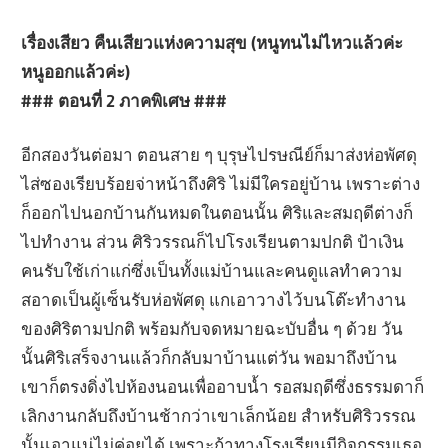
เรื่องเสียว คืนเสียวแห่งความสุข (หนูทนไม่ไหวแล้วค่ะ
หนูออกแล้วค่ะ)
### ตอนที่ 2 ภาคพิเศษ ###
อีกสองวันต่อมา ตอนสาย ๆ บุรุษไปรษณีย์ก็มาส่งห่อพัศดุ
ไส่ซองเรียบร้อยจ่าหน้าถึงศิริ ไม่มีใครอยู่บ้าน เพราะต่าง
ก็ออกไปนอกบ้านกันหมดในตอนนั้น ศิริและสมฤดีต่างก็
ไปทำงาน ส่วน ศิริวรรณก็ไปโรงเรียนตามปกติ ป้าเงิน
คนรับใช้เก่าแก่ซึ่งเป็นทั้งแม่บ้านและคนดูแลทำความ
สอาดเป็นผู้เซ็นรับห่อพัศดุ แกเอาวางไว้บนโต๊ะทำงาน
ของศิริตามปกติ พร้อมกับจดหมายฉะบับอื่น ๆ ด้วย วัน
นั้นศิริเสร็จงานแล้วก็กลับมาบ้านแต่วัน พอมาถึงบ้าน
เขาก็ตรงดิ่งไปห้องนอนเพื่ออาบน้ำ รอสมฤดีซึ่งธรรมดาก็
เลิกงานกลับถึงบ้านช้ากว่าเขาเล็กน้อย สำหรับศิริวรรณ
นั้นเอาแน่ไม่ค่อยได้ เพราะถ้าทางโรงเรียนมีกิจกรรมเธอ