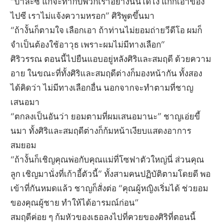
“บ้าละซี แกจะทำกับพวกเราอย่างนั้นได้ไง แกก็เอาของ
ไปซี เราไม่แจ้งความหรอก” ศิริพูดขึ้นมา
“ถ้างั้นก็ตามใจ เลือกเอา ถ้าท่านไม่ยอมถ่ายวีดีโอ ผมก็
จำเป็นต้องใช้อาวุธ เพราะผมไม่มีทางเลือก”
ศิริวรรณ ตอนนี้ไปยืนแอบอยู่หลังศิริและสมฤดี ด้วยความ
อาย ในขณะที่ทั้งศิริและสมฤดีต่างก็มองหน้ากัน ทั้งสอง
ได้คิดว่า ไม่มีทางเลือกอื่น นอกจากจะทำตามที่ชาญ
เสนอมา
“ตกลงเป็นอันว่า ยอมตามที่ผมเสนอมานะ” ชาญเอ่ยขี้
นมา ทั้งศิริและสมฤดีต่างก็ก้มหน้าเงียบแสดงอาการ
สมยอม
“ถ้างั้นก็เชิญคุณพ่อกับคุณแม่ที่โซฟาตัวใหญ่นี่ ส่วนคุณ
ลูก เชิญมานั่งที่เก้าอี้ตัวนี้” ทั้งสามคนปฏิบัติตามโดยดี พอ
เข้าที่กันหมดแล้ว ชาญก็สั่งต่อ “คุณผู้หญิงเริ่มได้ ช่วยอม
ของคุณผู้ชาย ทำให้ได้อารมณ์ก่อน”
สมฤดีค่อย ๆ ก้มหัวของเธอลงไปที่ควยของศิริที่ตอนนี้