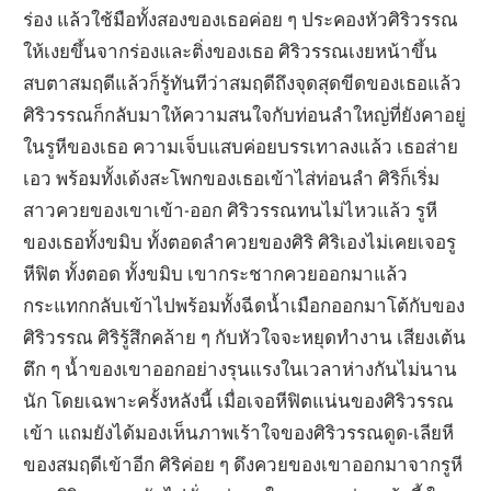
ร่อง แล้วใช้มือทั้งสองของเธอค่อย ๆ ประคองหัวศิริวรรณ
ให้เงยขึ้นจากร่องและติ่งของเธอ ศิริวรรณเงยหน้าขึ้น
สบตาสมฤดีแล้วก็รู้ทันทีว่าสมฤดีถึงจุดสุดขีดของเธอแล้ว
ศิริวรรณก็กลับมาให้ความสนใจกับท่อนลำใหญ่ที่ยังคาอยู่
ในรูหีของเธอ ความเจ็บแสบค่อยบรรเทาลงแล้ว เธอส่าย
เอว พร้อมทั้งเด้งสะโพกของเธอเข้าไส่ท่อนลำ ศิริก็เริ่ม
สาวควยของเขาเข้า-ออก ศิริวรรณทนไม่ไหวแล้ว รูหี
ของเธอทั้งขมิบ ทั้งตอดลำควยของศิริ ศิริเองไม่เคยเจอรู
หีฟิต ทั้งตอด ทั้งขมิบ เขากระชากควยออกมาแล้ว
กระแทกกลับเข้าไปพร้อมทั้งฉีดน้ำเมือกออกมาโต้กับของ
ศิริวรรณ ศิริรู้สึกคล้าย ๆ กับหัวใจจะหยุดทำงาน เสียงเต้น
ตึก ๆ น้ำของเขาออกอย่างรุนแรงในเวลาห่างกันไม่นาน
นัก โดยเฉพาะครั้งหลังนี้ เมื่อเจอหีฟิตแน่นของศิริวรรณ
เข้า แถมยังได้มองเห็นภาพเร้าใจของศิริวรรณดูด-เลียหี
ของสมฤดีเข้าอีก ศิริค่อย ๆ ดึงควยของเขาออกมาจากรูหี