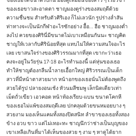
ของเธอขาวสะอาดตา ชาญมองดูร่างของสมฤดีด้วย
ความชื่นชม สำหรับตัวศิริเอง ก็ไม่เลวนัก รูปร่างล่ำสัน
ท่าทางจะเป็นนักกีฬาอะไรซักอย่าง อื้อ… ฮือ ชาญมองต่ำ
ลงไป ควยของศิรินี่มีขนาดไม่เบาเหมือนกันนะ ชาญคิด
ชาญให้เวลากับศิริน้อยทีสุด แทบไม่ให้ความสนใจอะไร
เลย เขาสนใจร่างของศิริวรรณมากที่สุด เขากะว่าเธอ
คงจะอยู่ในวัยรุ่น 17-18 อะไรทำนองนี้ แต่หุ่นของเธอ
ทำให้ชาญต้องกลืนน้ำลายเอื้อกใหญ่ ศิริวรรณเป็นเด็ก
สาวที่มีหน้าตาสวยมาก หน้าอกของเธอนั่นไม่ต้องพูดถึง
สวยได้รูป ปลายงอนเช้ง หัวนมสีชมพู เล็กนิดเดียวเท่า
เม็ดถั่วเขียว เอวคอด หน้าท้องเรียบ-แบน ขนาดโคกหี
ของเธอไม่แพ้ของสมฤดีเลย ปกคลุมด้วยขนหมอยบาง ๆ
สวยงาม มองเห็นแคมทั้งสองปิดสนิท ลำขาของเธอทั้งสอง
ข้าง อวบ ขาว แต่ไม่เทอะทะ ชาญนึกว่าช่างเป็นบุญของ
เขาเหลือเกินที่มาได้เห็นของสวย ๆ งาม ๆ หาดูได้ยาก