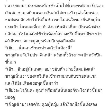
กลางออกมา มีซองธนบัตรซึ่งเต็มไปด้วยเครดิตคาร์ดและ
เงินสด ชาญหยิบเฉพาะเงินสดไส่กระเป๋า แล้วโยนซอง
ธนบัตรกลับเข้าไปในลิ้นชัก เขาไม่สนใจของอื่นที่อยู่ใน
กระเป๋า ในขณะที่เขากำลังจะหันตัว เพื่อจะปีนหน้าต่าง
กลับออกไป แสงไฟฟ้าในห้องก็สว่างพรึบขึ้นมา มีชายวัย
40 ยืนขวางประตูอยู่ พร้อมกับพูดเสียงดัง
“เฮ้ย … นั่นแกเข้ามาทำอะไรในห้องนี้”
ชาญหันขวับไปประจันหน้า พร้อมทั้งล้วงกระเป๋าควักปืน
ขึ้นมา
“เอ้า… ยืนอยู่นั่นแหละ อย่าขยับตัว ม่ายงั้นผมยิงแน่”
ชาญเห็นเงาของสตรีเดินเข้ามาสมทบกับชายคนแรก
และได้ยินเสียงเธอพูดขึ้นมาว่า
“เสียงอะไรกันคะ คุณ” พร้อมกันนั้นเธอก็ชะโงกหัวขึ้นมา
มองดู
“เชิญเข้ามาเลยครับ คุณผู้หญิง แล้วก็ยกมือขึ้นทั้งสอง