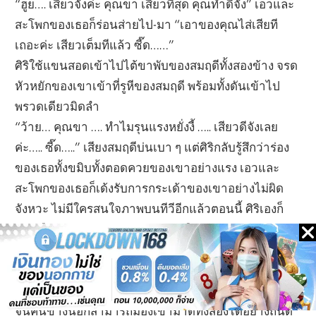
“ฮูย…. เสียวจังค่ะ คุณขา เสียวที่สุด คุณทำดีจัง” เอวและ
สะโพกของเธอก็ร่อนส่ายไป-มา “เอาของคุณไส่เสียที
เถอะค่ะ เสียวเต็มทีแล้ว ซี๊ด……”
ศิริใช้แขนสอดเข้าไปไต้ขาพับของสมฤดีทั้งสองข้าง จรด
หัวหยักของเขาเข้าที่รูหีของสมฤดี พร้อมทั้งดันเข้าไป
พรวดเดียวมิดลำ
“ว้าย… คุณขา …. ทำไมรุนแรงหยั่งงี้ ….. เสียวดีจังเลย
ค่ะ….. ซี๊ด…..” เสียงสมฤดีบ่นเบา ๆ แต่ศิริกลับรู้สึกว่าร่อง
ของเธอทั้งขมิบทั้งตอดควยของเขาอย่างแรง เอวและ
สะโพกของเธอก็เด้งรับการกระเด้าของเขาอย่างไม่ผิด
จังหวะ ไม่มีใครสนใจภาพบนทีวีอีกแล้วตอนนี้ ศิริเองก็
หน้ามืดตาลาย ดึงควยออกมาจนเกือบสุดลำแล้วกระแทก
กลับไปอย่างแรง เสียงหนอกกระทบกันดังพั่บ ๆ ทั้งสองต่าง
ก็กำลังเสียว กำลังมันกัน ศิริกระเด้า สมฤดีกระเด้ง จนไม่
ได้สังเกตุว่าประตูห้องนอนซึ่งปิดงับไว้นั้น ค่อย ๆ แง้มเปิด
จนคนข้างนอกสามารถมองเข้ามาดูทั้งสองได้อย่างถนัด