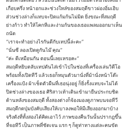
เกือบครึ่ง หน้าอกและช่วงใหล๋ของสมฤดีขาวผ่องอิ่มเอิบ
ส่วนช่วงล่างก็แทบจะปิดแก้มก้นไม่มิด ยิ่งขณะที่สมฤดี
ย่างก้าว ทำให้โคกหีและง่ามก้นของเธอแพลมออกมาเห็น
ถนัด
“เราจะทำอย่างไรกันดีกับเทปนี้ล่ะคะ”
“นั่นซี ลองเปิดดูกันไม๊ คุณ”
“ค่ะ ดีเหมือนกัน ตอนนี้เลยเหรอคะ”
สมฤดีหยิบตลับเทปดันไส่เข้าไปในช่องที่เครื่องเล่นวิดีโอ
พร้อมทั้งเปิดทีวี แล้วเธอก็หมุนตัวมานั่งที่ม้านั่งหน้าโต๊ะ
เครื่องแป้ง ผ้าเช็ดตัวผืนที่เธอนุ่งอยู่ ก็ยิ่งรั้งแทบจะไม่ได้
ปิดช่วงล่างของเธอ ศิริสาวเท้าเดินเข้ามายืนประกบชิด
ด้านหลังของสมฤดี ทั้งสองต่างก็จ้องมองดูภาพบนจอทีวี
สมฤดีกดปุ่มบังคับเสียงให้เบาลงพอให้มีเสียงออกมาบ้าง
จริงดังที่ทั้งสองได้คิดเอาไว้ ภาพของคืนวันนั้นปรากฎขึ้น
ที่จอทีวี เป็นภาพที่ชัดเจน แรก ๆ ก็ดูท่าทางแต่ละคนขัด