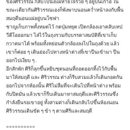
ของศิริวรรณ กลับไปนั่งแผ่หายใจรวย ๆ อยู่บนเก้าอี้ ใน
ขณะเดียวกันศิริวรรณเองก็พังพาบนอนคว่ำหน้าลงกับพื้น
สมฤดีนอนแผ่อยู่บนโซฟา
ชาญเก็บภาพทั้งหมดไว้ กดปุ่มหยุด เปิดกล้องเอาตลับเทป
วีดีโอออกมา ไส่ไว้ในถุงรวมกับบรรดาสมบัติที่เขาเก็บ
กวาดมาได้ พร้อมทั้งหย่อนตัวกล้องลงไปในถุงด้วย แล้ว
เขาก็ค่อย ๆ เดินย่องไปทางหน้าต่างที่เขาปีนเข้ามา ปีน
ออกไปเงียบ ๆ .
อีกสักพัก ศิริก็ลุกขึ้นหยิบชุดนอนที่ถอดออกทิ้งไว้กับพื้น
มาให้สมฤดี และ ศิริวรรณ ต่างก็รีบสวมแล้วก็เดินกอดกัน
ออกไปจากห้องนั้น ศิริไม่ลืมที่จะเดินไปที่หน้าต่าง พร้อม
กับปิดมัน แล้วเขาก็รีบเดินมาหาสมฤดีและศิริวรรณซึ่ง
กำลังยืนรอเขาอยู่ ทั้งสามต่างก็เดินกลับไปขึ้นห้องนอน
ศิริวรรณเดินขัด ๆ ข้า ๆ ตามศิริและสมฤดี
==========