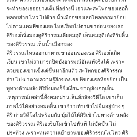
ระทำของเธออย่างเต็มที่อย่างนี้ เอวและสะโพกของเธอก็
พลอยส่าย ไหว ไปด้วย น้ำเมือกของเธอไหลออกมาย้อย
ไปตามแคมหีของเธอ ไหลเรื่อยไปตามขาอ่อนของเธอ
ศิริเองก็นั่งมองดูศิริวรรณเลียสมฤดี เห็นสมฤดีเด้งหีรับลิ้น
ของศิริวรรณ เห็นน้ำเมือกของ
ศิริวรรณไหลออกมาตามขาอ่อนของเธอ ศิริเองก็เกิด
เงี่ยน เขาไม่สามารถปิดบังอารมณ์อันแท้จริงได้ เพราะ
ควยของเขาแข็งเด่ขึ้นมาอีกแล้ว สะโพกของศิริวรรณ
ส่ายไป-มาตามความรู้สึกของเธอ หีของเธอห้อยย้อยเป็น
พูทางด้านหลัง ศิริยิ่งมองก็ยิ่งเงี่ยน ชาญสังเกตุเห็น
เหตุการณ์เหล่านี้ทั้งหมดผ่านเล็นส์กล้องวีดีโอ เขาเก็บ
ภาพไว้ได้อย่างหมดสิ้น เขาก้าวเท้าเข้าไปยืนอยู่ข้าง ๆ
ศิริ ถ่ายวิดีโอไปพร้อมกับ บุ้ยไบ้ให้ศิริเข้าไปทางด้านหลัง
ของศิริวรรณ ศิริเองรีบโผเข้าไปทันที ไม่ขัดขืน ไม่
ประท้วง เพราะทนความเย้ายวนของศิริวรรณไม่ไหว ศิริ