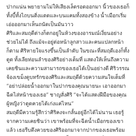
ปากแน่น พยายามไม่ให้เสียงเล็ดรอดออกมา นิ้วของเธอก็
ทั้งบี้ทั้งไถบนติ่งแตดและบนแคมทั้งสองข้าง น้ำเมือกเริ่ม
เอ่อออกมาเห็นถนัดเป็นมันวาว
ศิริและสมฤดีต่างก็ตกอยู่ในห้วงของอารมณ์เงี่ยนอย่าง
ช่วยไม่ได้ ถึงแม้จะอยู่ต่อหน้าลูกสาวและคนแปลกหน้า
ก็ตาม ศิริหายใจแรงขึ้นเป็นลำดับ ในขณะที่สมฤดีเองก็ทั้ง
ดูด ทั้งเลียท่อนลำของศิริอย่างเต็มที่ แสดงให้เห็นถึงความ
เคยชินและความสามารถของเธอได้เป็นอย่างดี ศิริวรรณ
จ้องเขม็งดูบทรักของศิริและสมฤดีด้วยความสนใจเต็มที่
“อย่าปล่อยน้ำออกมาในปากของคุณนายนะ เอาออกมา
ฉีดไส่หน้าของเธอ” ชาญสั่งศิริ “จะได้แสดงฝีมือของคุณ
ผู้หญิงว่าดูดควยได้เก่งแค่ไหน”
สมฤดีมีความรู้สึกว่าศิริคงจะกลั้นอยู่อีกได้ไม่นาน เธอรู้
จากความเคยชินว่า เขาพร้อมที่จะฉีดน้ำเมือกของเขา
แล้ว เธอรีบดึงควยของศิริออกมาจากปากของเธอพร้อม