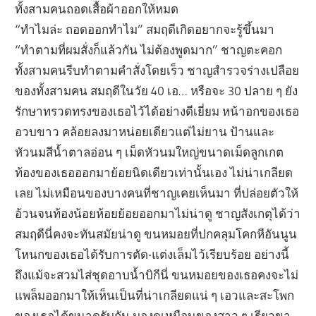
ทั้งสามคนถอดเสื้อผ้าออกให้หมด
“ทำไมล่ะ ถอดออกทำไม” สมฤดีเกิดอยากจะรู้ขึ้นมา
“ทำตามที่ผมสั่งก็แล้วกัน ไม่ต้องพูดมาก” ชาญตะคอก
ทั้งสามคนรีบทำตามคำสั่งโดยเร็ว ชาญสำรวจร่างเปลือย
ของทั้งสามคน สมฤดีในวัย 40 เอ… หรือจะ 30 ปลาย ๆ ยัง
รักษาทรวดทรงของเธอไว้ได้อย่างดีเยี่ยม หน้าอกของเธอ
อวบขาว คล้อยลงมาหน่อยเดียวแต่ไม่ยาน ป้านและ
หัวนมสีน้ำตาลอ่อน ๆ เม็ดหัวนมใหญ่ขนาดเม็ดลูกเกต
ท้องของเธอออกมาย้อยนิดเดียวเท่านั้นเอง ไม่น่าเกลียด
เลย ไม่เหมือนของบางคนที่ชาญเคยเห็นมา ที่ปล่อยตัวให้
อ้วนจนท้องน้อยห้อยย้อยออกมาไม่น่าดู ชาญสังเกตุได้ว่า
สมฤดีนี่คงจะทันสมัยน่าดู ขนหมอยที่ปกคลุมโคกหีอันนูน
โหนกของเธอได้รับการตัด-แต่งเล็มไว้เรียบร้อย อย่างนี้
ถึงแม้จะสวมไส่ชุดอาบน้ำบิกีนี่ ขนหมอยของเธอคงจะไม่
แพล็มออกมาให้เห็นเป็นที่น่าเกลียดแน่ ๆ เอวและสะโพก
ของเธอได้ขนาดรับกัน มองดูเหมือนของสาว ๆ เรียวขา