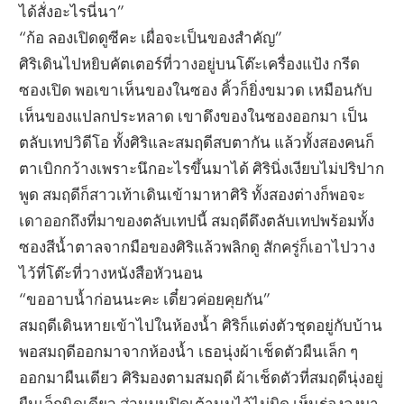
ได้สั่งอะไรนี่นา”
“ก้อ ลองเปิดดูซีคะ เผื่อจะเป็นของสำคัญ”
ศิริเดินไปหยิบคัตเตอร์ที่วางอยู่บนโต๊ะเครื่องแป้ง กรีด
ซองเปิด พอเขาเห็นของในซอง คิ้วก็ยิ่งขมวด เหมือนกับ
เห็นของแปลกประหลาด เขาดึงของในซองออกมา เป็น
ตลับเทปวิดีโอ ทั้งศิริและสมฤดีสบตากัน แล้วทั้งสองคนก็
ตาเบิกกว้างเพราะนึกอะไรขึ้นมาได้ ศิรินิ่งเงียบไม่ปริปาก
พูด สมฤดีก็สาวเท้าเดินเข้ามาหาศิริ ทั้งสองต่างก็พอจะ
เดาออกถึงที่มาของตลับเทปนี้ สมฤดีดึงตลับเทปพร้อมทั้ง
ซองสีน้ำตาลจากมือของศิริแล้วพลิกดู สักครู่ก็เอาไปวาง
ไว้ที่โต๊ะที่วางหนังสือหัวนอน
“ขออาบน้ำก่อนนะคะ เดี๋ยวค่อยคุยกัน”
สมฤดีเดินหายเข้าไปในห้องน้ำ ศิริก็แต่งตัวชุดอยู่กับบ้าน
พอสมฤดีออกมาจากห้องน้ำ เธอนุ่งผ้าเช็ดตัวผืนเล็ก ๆ
ออกมาผืนเดียว ศิริมองตามสมฤดี ผ้าเช็ดตัวที่สมฤดีนุ่งอยู่
ผืนเล็กนิดเดียว ส่วนบนปิดเต้านมไว้ไม่มิด เห็นร่องลงมา