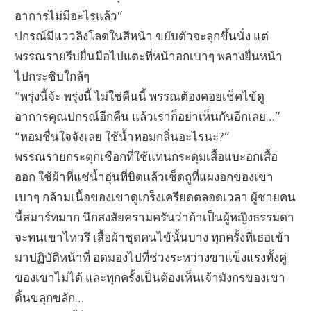
อาการไม่มีอะไรแล้ว”
ปกรณ์มีแววลิงโลดในสีหน้า ขยับตัวจะลุกขึ้นนั่ง แต่
พรรณรายรีบยื่นมือไปแตะที่หน้าอกเบาๆ พลางยื่นหน้า
ไปกระซิบใกล้ๆ
“พรุ่งนี้จ้ะ พรุ่งนี้ ไม่ใช่คืนนี้ พรรณต้องคอยเช็คไข้ดู
อาการคุณปกรณ์อีกคืน แล้วเราก็อย่าเห็นกันอีกเลย…”
“หอมชื่นใจจังเลย ใช้น้ำหอมกลิ่นอะไรนะ?”
พรรณรายกระตุกเชือกที่ใช้แทนกระดุมเสื้อแบะอกเสื้อ
ออก ใช้ผ้าที่แช่น้ำอุ่นที่บิดแล้วเช็ดถูที่แผงอกของเขา
เบาๆ กล้ามเนื้อของเขาดูเกร็งเครียดตลอดเวลา ผู้ชายคน
นี้สมาร์ทมาก นึกสงสัยครามครันว่าถ้าเป็นผู้หญิงธรรมดา
จะทนเขาไหวรึ เสื้อผ้าชุดคนไข้นั้นบาง ทุกครั้งที่เธอเข้า
มาปฏิบัติหน้าที่ อดมองไปที่ช่วงระหว่างขาแข็งแรงทั้งคู่
ของเขาไม่ได้ และทุกครั้งเป็นต้องเห็นเจ้ามังกรของเขา
ดิ้นขลุกขลัก…