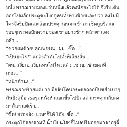
หนึ่ง พรรณรายมองแว่บหนึ่งแล้วคงนึกอะไรได้ จึงรีบเดิน
ออกไปผลักประตูชะโงกดูคนทั้งทางซ้ายและขวา คงไม่มี
ใครจึงรีบปิดและล็อกประตู ก่อนจะเข้ามาเช็ดถูบริเวณ
รอบๆกระดอบักควายของเขาอย่างช้าๆ หน้าตาแดง
กล่ำ…
“ช่วยผมด้วย! คุณพรรณ…ผม…ซี๊ด…”
“เป็นอะไร?” แกล้งสำทับไปทั้งที่เสียงสั่น…
“ผม…เงี่ยน…เงี่ยนทนไม่ไหวแล้ว…ช่วย…ช่วยผมที
เถอะ…”
“หน้าด้าน!…”
พรรณรายร้ายแต่ปาก มือจับโคนกระดอถอกบีบขยำเบาๆ
มันยิ่งสู้มือ เธอรูดหนังหัวถอกขึ้นไปปิดแล้วกระตุกกลับลง
มาสั้นๆ แต่เร็ว…
“ซี๊ด! อร่อยจัง! แรงๆก็ได้ โอ๊ย! ซี๊ด…”
กระตุกได้สองสามที น้ำเงี่ยนใสๆก็ไหลปริ่มออกมาจากรูฉี่