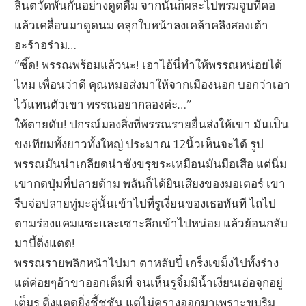
ลิ้นตวัดพันกันอย่างดูดดื่ม จากนั้นก็ผละไปพรมจูบที่คอ
แล้วเคลื่อนมาดูดนม คลุกใบหน้าลงเคล้าคลึงสองเต้า
อะร้าอร่าม…
“ซี๊ด! พรรณพร้อมแล้วนะ! เอาไอ้นี่ทำให้พรรณหน่อยได้
ไหม เพื่อนว่าดี คุณหมอส่งมาให้จากเมืองนอก บอกว่าเอา
ไว้แทนตัวเขา พรรณอยากลองค่ะ…”
ให้ตายดับ! ปกรณ์มองสิ่งที่พรรณรายยื่นส่งให้เขา มันเป็น
ขงเทียมทั้งยาวทั้งใหญ่ ประมาณ 12นิ้วเห็นจะได้ รูป
พรรณมันน่าเกลียดน่าชังขรุขระเหมือนมันมือเสือ แต่นิ่ม
เขากดปุ่มที่ปลายด้าม พลันก็ได้ยินเสียงของมอเตอร์ เขา
รีบจ่อปลายทู่มะลู่นั้นเข้าไปที่รูเงี่ยนของเธอทันที ไถไป
ตามร่องแคมแซะและเซาะลึกเข้าไปหน่อย แล้วย้อนกลับ
มาบี้ติ่งแตด!
พรรณรายพลิกหน้าไปมา ตาหลับปี๋ เกร็งเขม็งไปทั้งร่าง
แต่ค่อยๆอ้าขาออกเต็มที่ จนเห็นรูจิ๋มมีน้ำเงี่ยนเอ่อจุกอยู่
เต็มรู ติ่งแตดยิ่งชี้ชูชัน แต่ไม่ครางออกมาเพราะขบริม