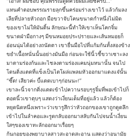
“เอาสิ! ผมชอบ คุณพรรณดูดควยผมเลยซิครับ…”
แทนคำตอบพรรณรายลุกขึ้นคร่อมร่างเขาไว้ แล้วก้มลง
เลียที่ปลายหัวถอก มือขวาจับโคนขนาดกำหนึ่งไม่มิด
ของเขาไม่ให้มันดิ้น ลักษณะนี้ทำให้เขาเห็นโคกจิ๋ม
ขนาดฝ่ามือกางๆ มีขนหมอยประปรายและเส้นหมอยก็
อ่อนนุ่มได้อย่างถนัดตา เขายื่นมือไปที่แก้มก้นทั้งสองข้าง
ขยำเนื้อหนั่นนั้นอย่างมันมือ ก่อนจะใช้นิ้วชี้ขวาเซาะลง
มาตามร่องก้นและไชลงตามร่องแคมนุ่มหนานั้น จนไป
โดนติ่งแตดที่แข็งเป็นไตโผล่แพลมหัวออกมาแดงแจ๋นั้น
“ซี๊ด! เสียวค่ะ บี้แตดเบาๆก่อนนะ!”
เขาละนิ้วจากติ่งแตดเข้าไปควานรอบๆรูจิ๋มที่พอเข้าไปก็
ตอดนิ้วเขาตุบๆ แสดงว่าเงี่ยนเต็มที่อยู่แล้ว แล้วก็ต้อง
หยุดนิดหนึ่งเพราะว่าเขารูสึกว่าหัวถอกของเขาถูกดูดลึก
เข้าไปในลำคอและรูดกลับออกมาสลับกันไปจนน้ำเงี่ยน
ใสๆของเขาทะลักออกมาเรื่อยๆ
ก้นกอยของพยาบาลสาวสะอาดสะอาน แสดงว่าอนามัย