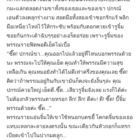
กมะแล่กตลอดง่ามขาทั้งของเธอและของเขา ปกรณ์
เอนตัวลงคลุกร่างงาม สอดมือทั้งสองเข้าซอกรักแร้ พลิก
มือเหนี่ยวไหล่ไว้ให้กระชับ พร้อมกับตอกควยเข้ารูจิ๋ม
ซอยก้นกระเด้าฉับๆๆอย่างเอร็ดอร่อย เพราะรูจิ๋มของ
พรรณรายฟิตพอดีเย็ดไม่เบื่อ
“ซี๊ด! ปกรณ์ขา…คุณออกไปแล้วอยู่ที่ไหนบอกพรรณด้วย
นะ พรรณจะไปให้คุณเย็ด คุณทำให้พรรณมีความสุข
เหลือเกิน คุณหมอยังทำได้ไม่ดีเท่าครึ่งของคุณเลย ซี๊ด!
คิดว่าถ้าพรรณอยู่กินกับเขามันก็คงจะยังงั้นๆล่ะ คุณ
ปกรณ์ควยใหญ่ เย็ดดี..ซี๊ด…เสียวรูจิ๋มจังเลย แรงก็ได้ค่ะ
ไม่ต้องกลัวพรรณตายหรอก ลึก! ลึก! ดีค่ะ! ดี! ซี๊ด! บี้จิ๋ม
พรรณด้วยค่ะ ซี๊ด…”
พรรณรายแอ่นจิ๋มให้เขาใช้หนอกบดขยี้ โคกดจิ๋มของเธอ
แทบแหลกละลายลงตรงนั้น ขณะเดียวกันหัวถอกก็แทรก
เบียดเข้าไปในปากมดลูก…