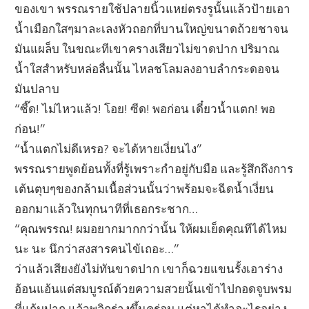
ของเขา พรรณรายใช้ปลายนิ้วแหย่ตรงรูนั้นแล้วป้ายเอา
น้ำเมือกใสๆมาละเลงหัวถอกที่บานใหญ่ขนาดถ้วยชาจน
มันแผล็บ ในขณะทีเขาครางเสียวไม่ขาดปาก ปริมาณ
น้ำใสสำหรับหล่อลื่นนั้น ไหลชโลมลงอาบลำกระดอจน
มันปลาบ
“ซี๊ด! ไม่ไหวแล้ว! โอย! ซีด! พอก่อน เดี๋ยวน้ำแตก! พอ
ก่อน!”
“น้ำแตกไม่ดีเหรอ? จะได้หายเงี่ยนไง”
พรรณรายพูดย้อนทั้งที่รู้เพราะกำอยู่กับมือ และรู้สึกถึงการ
เต้นตุบๆของกล้ามเนื้อส่วนนั้นว่าพร้อมจะฉีดน้ำเงี่ยน
ออกมาแล้วในทุกนาทีที่เธอกระชาก…
“คุณพรรณ! ผมอยากมากกว่านั้น ให้ผมเย็ดคุณทีได้ไหม
นะ นะ นึกว่าสงสารคนไข้เถอะ…”
ว่าแล้วเสียงยังไม่ทันขาดปาก เขาก็ฉวยแขนรั้งเอาร่าง
อ้อนแอ้นแต่สมบูรณ์ด้วยความสวยนั้นเข้าไปกอดจูบพรม
ที่แก้มปาก แล้วพลิกร่างขึ้นคร่อม แต่หาได้ทำอะไรอย่าง