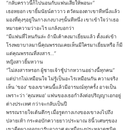
“กลับคราวนี้ก็ไปนอนกับแฟนเสียให้พอนะ”
เธอหยอก เขายิ้มนัยน์ตาวาว ตวัดมองตาเขาทีหนึ่งแล้ว
มองที่ตุงๆอยู่ในกางเกงบางๆนั้นทีหนึ่ง เขาเข้าใจว่าเธอ
หมายความว่าอะไร แกล้งบอกว่า
“มีแฟนที่ไหนกันล่ะ ถ้ามีเค้าคงมาเยี่ยมแล้ว ตั้งแต่เข้า
โรงพยาบาลมานี่คุณพรรณเคยเห็นมีใครมาเยี่ยมหรือ ก็มี
แต่คุณพรรณที่สงสาร…”
หญิงสาวยิ้มหวาน
“ไม่สงสารหรอก ผู้ชายเจ้าชู้ปากหวานอย่างนี้ทุกคน”
แต่ปากไม่เหมือนใจ ไม่รู้เป็นอะไรเหมือนกัน ความจริง
เห็น ‘ของ’ ของเขาคนนี้แล้วมีอารมณ์ทุกครั้ง อาจเป็น
เพราะว่า ‘คุณหมอ’ แฟนของเธอกำลังต่อปริญญาเอกอยู่
ต่างประเทศ กว่าจะกลับเป็นปี
พรรณรายใจเต้นตึกๆ เมื่อรูดกางเกงของเขาลงไปถึง
ปลายเท้า กระดอบักควายยาวประมาณ 8นิ้วเศษๆของ
เขาดีดผางออกมารับอากาศ ดูเหมือนงูประหลาดชนิด