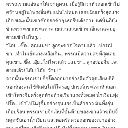
พรรณรายแอ่นอกให้เขาดูดนม เมื่อรู้สึกว่าหัวถอกเข้าไป
คว้านอยู่ในโพรงจิ๋มคับแน่นไปหมด เธอขมิบเกร็งสุดแรง
เกิด ขณะนั้นเขาชักออกช้าๆ เธอรีบเด้งตาม แค่นั้นก็ยัง
ช้าเพราะเขากระแทกควยสวนสวบเข้ามาอีกจนแคมยู่
ตามเข้าไปในรู…
“โอย…ซี๊ด…คุณแม่ขา ลูกจะขาดใจตายแล้ว…ปกรณ์
ขา…ทำไมเย็ดเก่งเหลือเกิน…พรรณมีความสุขที่สุดเลย
คุณขา…ซี๊ด…อุ๊ย…ไม่ไหวแล้ว…แม่ขา…ลูกอร่อยจิ๋ม…จะ
ตายแล้ว! โอ๊ย! โอ๊ย! ว้าย! ”
จากนั้นพรรณรายก็กรี๊ดออกมาอย่างลืมตัวสุดเสียง ดีที่
นอกห้องคนไข้พิเศษไม่มีใครอยู่ ปกรณ์กระแทกหัวถอก
เข้าโพรงจิ๋มครั้งสุดท้ายด้วยเรี่ยวแรงทั้งหมด น้ำเงี่ยนพุ่ง
ปรี๊ด…เข้าไปในรูจิ๋มอย่างรุนแรงเป็นลำยาว มันทั้งอุ่น
เกือบร้อน พรรณรายจิกเล็บที่บั้นท้ายของเขาแล้วขมิบจิ๋
มดูดซับเอาน้ำเงี่ยน และตอดรัดควยถอกของเขาอย่าง