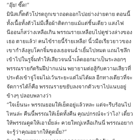
“อุ๊ย! ซี๊ด!”
มินิสเกิ๊ตตัวโปรดถูกเขาถอดออกไปอย่างง่ายดาย ตอนนี้
ทั้งเนื้อทั้งตัวไม่มีเสื้อผ้าติดกายแม้แต่ชิ้นเดียว แสงไฟ
นีออนก็สว่างเหลือเกิน พรรณรายเหลือบไปดูช่วงล่างของ
เธอ ตายแล้ว! คนไข้รายนี้ร้ายเหลือ! นิ้วมือเรียวยาวของ
เขากำลังลูบโคกจิ๋มของเธอจนฉ่ำเยิ้มไปหมด แถมไชลึก
เข้าไปในรูจิ๋มทำให้เสียวจนน้ำเล็ดออกมาเป็นระลอกๆ
พรรณรายกัดริมฝีปากแน่น พยายามต่อสู้กับความเสียวที่
ประดังเข้าจู่โจมไม่เว้นระยะแต่ไม่ได้ผล อีกทางเดียวที่จะ
จัดการได้ก็คือ พรรณรายขยับลงจากตัวเขาไปแนบอยู่
ข้างๆ ปลอบพลางว่า
“ใจเย็นนะ พรรณยอมให้เย็ดอยู่แล้วหละ แต่จะรีบร้อนไป
ไหนล่ะ คืนนี้พรรณให้เย็ดทั้งคืน คุณปกรณ์จะว่าไง? เดี๋ยว
ให้พรรณดูดให้เอามั้ยล่ะ ควยใหญ่เหลือเกินนี่ พรรณอยาก
จะรู้ว่าคุณอยากให้ดูดมั้ย?”