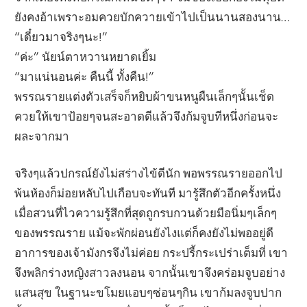
ยังคงอ้าเพราะอมควยบักควายเข้าไปเป็นนานสองนาน…
“เดี๋ยวมาจริงๆนะ!”
“ค่ะ” นัยน์ตาหวานหยาดเยิ้ม
“มาแน่นอนค่ะ คืนนี้ ทั้งคืน!”
พรรณรายแต่งตัวเสร็จก็หยิบผ้าขนหนูผืนเล็กๆนั้นเช็ด
ควยให้เขาป้อยๆจนสะอาดดีแล้วจึงก้มจูบทีหนึ่งก่อนจะ
ผละจากมา
จริงๆแล้วปกรณ์ยังไม่สร่างไข้ดีนัก พอพรรณรายออกไป
พ้นห้องก็ม่อยหลับไปเกือบจะทันที มารู้สึกตัวอีกครั้งหนึ่ง
เมื่อสวนที่ไวความรู้สึกที่สุดถูกรบกวนด้วยมือนิ่มๆเล็กๆ
ของพรรณราย แม้จะพักผ่อนยังไงแต่ก็คงยังไม่พออยู่ดี
อาการของเจ้ามังกรจึงไม่ค่อย กระปรี้กระเปร่าเต็มที่ เขา
จึงพลิกร่างหญิงสาวลงนอน จากนั้นเขาจึงคร่อมจูบอย่าง
แสนสุข ในฐานะขโมยแอบๆซ่อนๆกิน เขาก้มลงจูบปาก