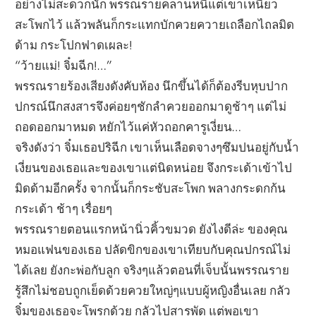
อย่างไม่สะดวกนัก พรรณรายคลานหนีแต่เขาเหนี่ยว
สะโพกไว้ แล้วพลันก็กระแทกบักควยควายเถลือกไถลมิด
ด้าม กระโปกฟาดเผละ!
“ว้ายแม่! จิ๋มฉีก!…”
พรรณรายร้องเสียงดังคับห้อง นึกขึ้นได้ก็ต้องรีบหุบปาก
ปกรณ์นึกสงสารจึงค่อยๆชักลำควยออกมาดูช้าๆ แต่ไม่
ถอดออกมาหมด หยักไว้แค่หัวถอกคารูเงี่ยน…
จริงดังว่า จิ๋มเธอปริฉีก เขาเห็นเลือดจางๆซึมปนอยู่กับน้ำ
เงี่ยนของเธอและของเขาแต่นิดหน่อย จึงกระเด้าเข้าไป
มิดด้ามอีกครั้ง จากนั้นก็กระชับสะโพก พลางกระดกก้น
กระเด้า ช้าๆ เรื่อยๆ
พรรณรายตอนแรกหน้านิ่วคิ้วขมวด ยังไงดีล่ะ ของคุณ
หมอแฟนของเธอ ปลัดขิกของเขาเทียบกับคุณปกรณ์ไม่
ได้เลย ยังกะพ่อกับลูก จริงๆแล้วตอนที่เจ็บนั้นพรรณราย
รู้สึกไม่ชอบถูกเย็ดด้วยควยใหญ่ๆแบบผู้หญิงอื่นเลย กลัว
จิ๋มของเธอจะโพรกด้วย กลัวไปสารพัด แต่พอเขา