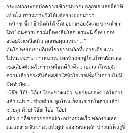
กระแทกกระดอบักควายเข้าชมปากมดลูกของเธอสี่ห้าที
เท่านั้น พรรณรายจึงได้แต่ครางออกมาว่า
“หนักๆ! ซี๊ด! อีกนิดก็ได้ ซี๊ด! อูย! อร่อยจังเลย ปกรณ์ขา!
ใครโดนควยปกรณ์เย็ดคงลืมโลกเลยนะนี่ ซี๊ด! ยอด!
อร่อยจิ๋มเหลือเกิน คุณพ่อคุณแม่ขา…”
ทันใด พรรณรายก็เหนี่ยวราวเหล็กที่ปลายเตียงแทบ
ไม่ทัน เพราะเขาเล่นกระแทกหัวถอกจู่โจมโพรงจิ๋มของ
เธอเสียงดัง ผลัวะๆๆ เหมือนตีวัวตีควายเวลาโกรธจัด
ความเสียวกระสันต์พุ่งเข้าใส่หัวใจเธอเพิ่มขึ้นอย่างไม่มี
ขีดจำกัด…
“โอ๊ย! โอ๊ย! โอ๊ย! ใจจะขาดแล้ว! พอก่อน! จะขาดใจตาย
แล้ว แม่ขา…ช่วยด้วย! ลูกโดนเย็ดจะขาดใจตายแล้ว!
ช่วยลูกด้วย! โอ๊ย! โอ๊ย! โอ๊ย! ”
แล้วเขาก็ชักควยออกผลัวะอย่างรวดเร็ว พลิกร่างเธอ
นอนหงาย จับขาอวบทั้งคู่ถ่างออกจนสุดล้า ปกรณ์เห็นรูจิ๋