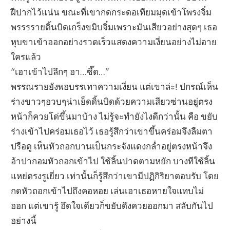
ฝีปากไว้แน่น ขณะที่เขากดกระดอเทียมมุดเข้าโพรงจิ๋ม
พรรรรายดิ้นบิดเกร็งขมิบจิ๋มเพราะมันเสียวอย่างสุดๆ เธอ
หุบขาเข้าออกอย่างรวดเร็วแสดงความเงี่ยนอย่างไม่อาย
ใครแล้ว
“เอาเข้าไปลึกๆ อา…ซี๊ด…”
พรรณรายยังพอบรรเทาความเงี่ยน แต่เขาล่ะ! ปกรณ์เห็น
ร่างขาวๆอวบๆน่าเย็ดดิ้นบิดด้วยความเสียวซ่านอยู่ตรง
หน้าก็ควยโด่ขึ้นมาบ้าง ไม่รู้จะทำยังไงดีกว่านั้น คือ ขยับ
ร่างเข้าไปคร่อมเธอไว้ เธอรู้สึกว่าเขาขึ้นคร่อมจึงลืมตา
ปรือดู เห็นหัวถอกบานเป็นกระจังแดงกล่ำอยู่ตรงหน้าจึง
อ้าปากอมหัวถอกเข้าไป ใช้ลิ้นปาดตามหยัก บางทีใช้ลิ้น
แหย่ตรงรูเยี่ยว เท่านั้นก็รู้สึกว่าเขามีปฏิกิริยาตอบรับ โดย
กดหัวถอกเข้าไปถึงคอหอย เล่นเอาเธอหายใจแทบไม่
ออก แต่เขารู้ อึดใจเดียวก็ขยับดึงควยออกมา สลับกันไป
อย่างนี้