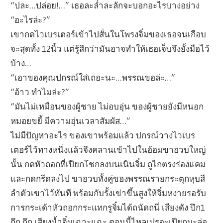
“ปละ…ปล่อย!…” เธอละล่ำละลักจะบอกอะไรบางอย่าง
“อะไรล่ะ?”
เขากดไวเบรเตอร์เข้าไปสั่นในโพรงจิ๋มของเธอจนเกือบ
จะสุดทั้ง 12นิ้ว แต่รู้สึกว่ามันอาจทำให้เธอเจ็บจึงยั้งมือไว้
บ้าง…
“เอาของคุณปกรณ์ใส่เถอะนะ…พรรณขอล่ะ…”
“อ้าว ทำไมล่ะ?”
“มันไม่เหมือนของผู้ชาย ไม่อบอุ่น ของผู้ชายยังมีหนอก
หมอยขยี้ มีความอุ่นเวลาสัมผัส…”
ไม่มีปัญหาอะไร ของเขาพร้อมแล้ว ปกรณ์วางไวเบร
เตอร์ไว้ทางหนึ่งแล้วจึงคลานเข้าไปในอ้อมขาอวบใหญ่
นั้น กดหัวถอกที่เปียกโชกลงบนเนินจิ๋ม ถูไถตรงร่องแคม
และกดกรีดลงไป ขาอวบทั้งคู่ของพรรณรายกระตุกหุบสี
ลำตัวเขาไว้ทันที พร้อมกับรั้งเข่าขึ้นสูงให้จิ๋มหงายรอรับ
การกระเด้าหัวถอกกระแทกรูจิ๋มได้ถนัดถนี่ เสียงดัง ปึก1
กึก กึก เสียงน้ำจิ๋มเฉาะแฉะ ตอนนี้ไหลเปรอะเปียกมะล่อ