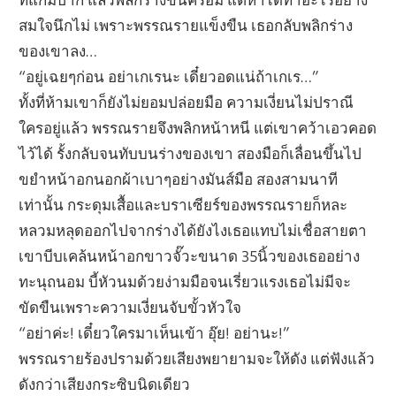
สมใจนึกไม่ เพราะพรรณรายแข็งขืน เธอกลับพลิกร่าง
ของเขาลง…
“อยู่เฉยๆก่อน อย่าเกเรนะ เดี๋ยวอดแน่ถ้าเกเร…”
ทั้งที่ห้ามเขาก็ยังไม่ยอมปล่อยมือ ความเงี่ยนไม่ปราณี
ใครอยู่แล้ว พรรณรายจึงพลิกหน้าหนี แต่เขาคว้าเอวคอด
ไว้ได้ รั้งกลับจนทับบนร่างของเขา สองมือก็เลื่อนขึ้นไป
ขยำหน้าอกนอกผ้าเบาๆอย่างมันส์มือ สองสามนาที
เท่านั้น กระดุมเสื้อและบราเซียร์ของพรรณรายก็หละ
หลวมหลุดออกไปจากร่างได้ยังไงเธอแทบไม่เชื่อสายตา
เขาบีบเคล้นหน้าอกขาวจั๊วะขนาด 35นิ้วของเธออย่าง
ทะนุถนอม บี้หัวนมด้วยง่ามมือจนเรี่ยวแรงเธอไม่มีจะ
ขัดขืนเพราะความเงี่ยนจับขั้วหัวใจ
“อย่าค่ะ! เดี๋ยวใครมาเห็นเข้า อุ๊ย! อย่านะ!”
พรรณรายร้องปรามด้วยเสียงพยายามจะให้ดัง แต่ฟังแล้ว
ดังกว่าเสียงกระซิบนิดเดียว