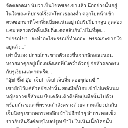
จัดตลอดมา นับว่าเป็นโชคของเขาแล้ว นึกอย่างนั้นอยู่
ในใจขณะที่ปกรณ์รั้งสะโพกเธอลงต่ำ คลุกใบหน้าเข้า
ตรงซอกขาที่โคกจิ๋มเบียดแน่นอยู่ เม้มริมฝีปากจูบ ดูดสอง
แคม พลางตวัดลิ้นเลียติ่งแตดสลับกันไปในที่สุด…
“ปกรณ์ขา…จะทำอะไรพรรณก็ทำเถอะ…พรรณจะขาดใจ
อยู่แล้ว…”
เท่านั้นเอง ปกรณ์กระชากตัวเองขึ้นจากลักษณะนอน
หงายมาคุกอยู่เบื้องหลังเธอที่ยังคว่ำตัวอยู่ จ่อหัวถอกตรง
กับรูเงี่ยนและกดพรืด…
“อุ๊ย! ซี๊ด! อุ๊ย! เจ็บ! เจ็บ! เจ็บจิ๋ม ค่อยๆก่อนซี่!”
เขายักไว้แค่หัวหยักเท่านั้น สองมือก็โอบเข้าไปเคล้นนม
หญิงสาวขยี้หัวนม บีบเคล้นเต้าตึงที่หยุ่นมือนั้นไปด้วย
พร้อมกัน ขณะที่พรรณกำลังครางด้วยความเสียวปนกับ
เจ็บนิดๆ เขากดกระดอลึกเข้าไปอีกช้าๆ ลำกระดอแข็ง
ราวกับหินจึงค่อยๆไหลปรูดเข้าไปในเนินเนื้อโคกนั้น