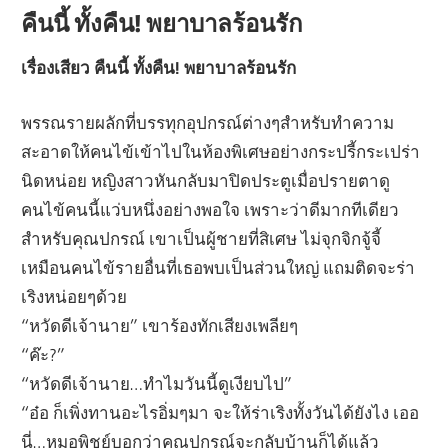
คืนนี้ ทั้งคืน! พยาบาลร้อนรัก
เรื่องเสียว คืนนี้ ทั้งคืน! พยาบาลร้อนรัก
พรรณรายผลักที่บรรทุกอุปกรณ์ต่างๆสำหรับทำความ
สะอาดให้คนไข้เข้าไปในห้องพิเศษอย่างกระปรี้กระเปร่า
นิดหน่อย หญิงสาวหันกลับมาปิดประตูเมื่อปรายตาดู
คนไข้คนนี้แว่บหนึ่งอย่างพอใจ เพราะว่าดีมากทีเดียว
สำหรับคุณปกรณ์ เขาเป็นผู้ชายที่สิเศษ ไม่จุกจิกจู้จี้
เหมือนคนไข้รายอื่นที่เธอพบเป็นส่วนใหญ่ แถมติดจะร่า
เริงหน่อยๆด้วย
“หวัดดีเจ้านาย” เขาร้องทักเสียงเพลียๆ
“ค๊ะ?”
“หวัดดีเจ้านาย…ทำไมวันนี้ดูเงียบไป”
“อ๋อ ก็เพิ่งทานอะไรอิ่มๆมา จะให้ร่าเริงทั้งวันได้ยังไง เออ
นี่…หมอพิชย์บอกว่าคุณปกรณ์จะกลับบ้านก็ได้แล้ว