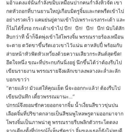
มอ้าแดงแจ๋นั้นกำลังขมิบเหมือนปากคนกำลังหิวจัด เขา
กดหัวถอกที่บานยานใหญ่เกือบมิดรูจิ๋มและกดพรืดเข้าไป
อย่างรวดเร็ว แคมย่นยู่ตามเข้าไปเพราะแรงกระเด้า และ
ก็ไม่ได้รั้งรอ กระเด้าเข้าไป บึก! บึก! บึก! บึก! นับได้สัก
สิบกว่าที น้ำก็ฉีดพุ่งเข้าใส่โพรงจิ๋ม พรรณรายร้องเหมือน
จะตาย ตวัดขาขึ้นรัดเอวเขาไว้แน่น ตาหลับปี๋ พร้อมกับ
ส่ายหน้าหัวฟัดหัวเหวี่ยงด้วยความเสียวกระสันต์สุดขีด!
อึดใจหนึ่ง ขณะที่ประกบกันนิ่งอยู่ นึกขึ้นได้ว่าต้องรีบไป
เขียนรายงาน พรรณรายจึงผลักเขาลงพลางละล่ำละลัก
บอกเขาว่า
“ตายแล้ว! มัวแต่ให้คุณเย็ด นี่จะออกกะแล้ว! ต้องรีบไป
เขียนบันทึก เดี๋ยวพรรณมานะ…”
ปกรณ์จึงยอมชักควยออกจากจิ๋ม น้ำเงี่ยนสีขาวขุ่นปน
เลือดจิ๋มที่ปริขาดกลายเป็นสีชมพูไหลพรูตามออกมาจาก
โพรงจิ๋มเป็นภาพน่าดู พรรณรายรีบพลิกตัวกระโดดลง
จากเตียงทั้งที่ปกรณ์ก็เห็นชัดๆว่า จิ๋มของเธอก็ยังไม่หุบดี