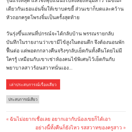
รุนแรงที่สุด แล้วจึงฟุบแน่นิ่งไปทั้งสองหนุ่มสาว ในขณะ
เดียวกันเธอแอ่นจิ๋มให้เขาบดขยี้ ส่วนเขาก็บดและคว้าน
หัวถอกครูดโพรงจิ๋มเป็นครั้งสุดท้าย
วันรุ่งขึ้นแทนที่ปกรณ์จะได้กลับบ้าน พรรณรายกลับ
บันทึกในรายงานว่าเขามีไข้สูงในตอนดึก จึงต้องนอนพัก
ฟื้นต่อ แต่พอตกกลางคืนจริงๆกลับเย็ดกันทั้งคืนโดยไม่มี
ใครรู้ เหมือนกับเขาเช่าห้องคนไข้พิเศษไว้เย็ดกันกับ
พยาบาลสาวร้อนสวาทนั่นเอง…
เล่าประสบการณ์เรื่องเสียว
ประสบการณ์เสียว
Previous
ฉันไม่อยากเชื่อเลย อยากเอากับน้องเขยก็ได้เอา
Post
Post:
Next
อย่างนี้ทั้งคืนก็ยังไหว รสสวาทของครูสาว