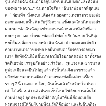
จูบโต้ตอบฉัน ฉันเอามือลูบไล้ที่ขนบนแผงอกและหัวนม
ของพ่อ “พ่อขา…” ฉันหายใจสั่นๆ “ฉันรักพ่อมากที่สุดเลย
คะ” ก่อนที่จะนั่งลงบนเตียง ฉันถอดกางเกงขายาวของพ่อ
ออกกองลงบนพื้น ฉันรับรู้ถึงความแข็งและใหญ่โตของลำ
ควยของพ่อ ฉันนั่งคุกเข่าลงตรงหน้าพ่อเอามือจับที่เอว
ค่อยๆรูดกางเกงในของพ่อลงไปพ่อก็ขยับก้นช่วย ในที่สุด
พ่อก็ยืนเปลือยกายต่อหน้าฉัน ฉันอ้าปากอมและเลียหัว
ควยบานแดงก่ำของพ่อ พ่อยืนหลับตาร้องครางออกมา
เบาๆ สักพักฉันก็ยืนขึ้นมาเอามือโอบกอดคอพ่อ ขาทั้งสอง
รัดที่เอวพ่อ เราจูบกันอย่างเร่าร้อน , รุนแรง และยาวนาน
ดูพ่อเหมือนจะยืนไม่อยู่แล้ว ดังนั้นฉันจึงเอาขาลงแล้ว
ผลักพ่อลงนอนบนเตียง ลำควยของพ่อตั้งเด่ยาวเฟื้อย
ราวๆ 7 นิ้ว และอวบใหญ่ ฉันเห็นแล้วยังหวั่นๆใจ มันจะ
เข้าได้หรือเปล่า แล้วมันจะเจ็บไหม ไข่ห้อยยานเต็มไป
ด้วยน้ำอสุจิ จุดประสงค์ที่สำคัญใน”คืนนี้คือมอบเยื่อ
พรหมจรรย์ให้กับผู้ชายที่ฉันรักก็คือพ่อ” และสิ่งอื่นๆก็จะ