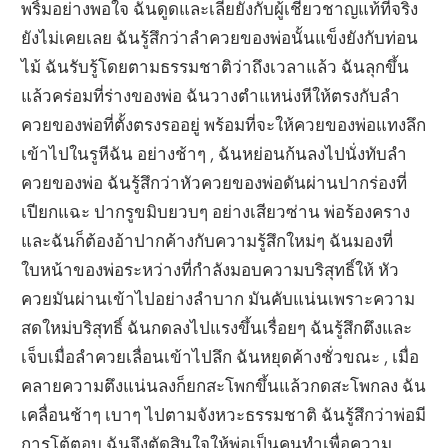
พริ้มอย่างพอใจ ฉันดูดและเลียยังกับผู้เชี่ยวชาญแท้ที่จริง
ยังไม่เคยเลย ฉันรู้สึกว่าลำควยของพ่อนั้นแข็งยังกับท่อน
ไม้ ฉันรับรู้โดยตามธรรมชาติว่าถึงเวลาแล้ว ฉันลุกขึ้น
แล้วคร่อมที่ร่างของพ่อ ฉันวางตำแหน่งหีให้ตรงกับลำ
ควยของพ่อที่ตั้งตรงรออยู่ พร้อมที่จะให้ควยของพ่อแทงลึก
เข้าไปในรูหีฉัน อย่างช้าๆ , ฉันหย่อนก้นลงไปนั่งทับลำ
ควยของพ่อ ฉันรู้สึกว่าหัวควยของพ่อดันผ่านปากร่องที่
เปียกแฉะ ปากรูขมิบยวบๆ อย่างเสียวซ่าน พ่อร้องคราง
และฉันก็ต้องอ้าปากค้างกับความรู้สึกใหม่ๆ ฉันมองที่
ใบหน้าของพ่อระหว่างที่กำลังมอบความบริสุทธิ์ให้ หัว
ควยมันผ่านเข้าไปอย่างลำบาก มันคับแน่นเพราะความ
สดใหม่บริสุทธิ์ ฉันกดลงไปแรงขึ้นเรื่อยๆ ฉันรู้สึกตึงและ
เจ็บเมื่อลำควยเลื่อนเข้าไปลึก ฉันหยุดค้างชั่วขณะ , เมื่อ
คลายความตึงแน่นลงก็ยกสะโพกขึ้นแล้วกดสะโพกลง ฉัน
เคลื่อนช้าๆ เบาๆ ไปตามจังหวะธรรมชาติ ฉันรู้สึกว่าพ่อมี
การโต้ตอบ ฉันจึงตัดสินใจให้พ่อเป็นคนทำเพื่อความ