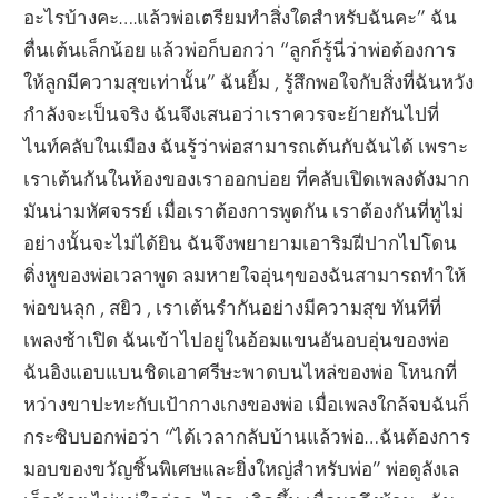
อะไรบ้างคะ….แล้วพ่อเตรียมทำสิ่งใดสำหรับฉันคะ” ฉัน
ตื่นเต้นเล็กน้อย แล้วพ่อก็บอกว่า “ลูกก็รู้นี่ว่าพ่อต้องการ
ให้ลูกมีความสุขเท่านั้น” ฉันยิ้ม , รู้สึกพอใจกับสิ่งที่ฉันหวัง
กำลังจะเป็นจริง ฉันจึงเสนอว่าเราควรจะย้ายกันไปที่
ไนท์คลับในเมือง ฉันรู้ว่าพ่อสามารถเต้นกับฉันได้ เพราะ
เราเต้นกันในห้องของเราออกบ่อย ที่คลับเปิดเพลงดังมาก
มันน่ามหัศจรรย์ เมื่อเราต้องการพูดกัน เราต้องกันที่หูไม่
อย่างนั้นจะไม่ได้ยิน ฉันจึงพยายามเอาริมฝีปากไปโดน
ติ่งหูของพ่อเวลาพูด ลมหายใจอุ่นๆของฉันสามารถทำให้
พ่อขนลุก , สยิว , เราเต้นรำกันอย่างมีความสุข ทันทีที่
เพลงช้าเปิด ฉันเข้าไปอยู่ในอ้อมแขนอันอบอุ่นของพ่อ
ฉันอิงแอบแบนชิดเอาศรีษะพาดบนไหล่ของพ่อ โหนกที่
หว่างขาปะทะกับเป้ากางเกงของพ่อ เมื่อเพลงใกล้จบฉันก็
กระซิบบอกพ่อว่า “ได้เวลากลับบ้านแล้วพ่อ…ฉันต้องการ
มอบของขวัญชิ้นพิเศษและยิ่งใหญ่สำหรับพ่อ” พ่อดูลังเล