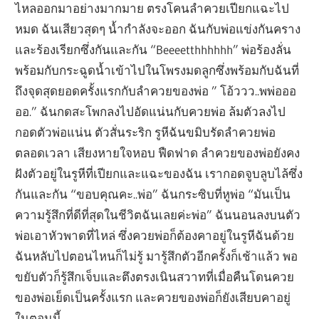
ไหลออกมาอย่างมากมาย ตรงโคนลำควยเปียกแฉะไป
หมด ฉันเสียวสุดๆ น้ำกำลังจะออก ฉันกับพ่อแข่งกันคราง
และร้องเรียกซึ่งกันและกัน “Beeeetthhhhhh” พ่อร้องลั่น
พร้อมกับกระฉูดน้ำเข้าไปในโพรงมดลูกซึ่งพร้อมกับฉันที่
ถึงจุดสุดยอดครั้งแรกกับลำควยของพ่อ ” โอ้ววว..พพ่อออ
ออ.” ฉันกดสะโพกลงไปอัดแน่นกับควยพ่อ ล้มตัวลงไป
กอดตัวพ่อแน่น ตัวสั่นระริก รูหีฉันขมิบรัดลำควยพ่อ
ตลอดเวลา เสียงหายใจหอบ ฟืดฟาด ลำควยของพ่อยังคง
ฝังตัวอยู่ในรูหีที่เปียกและแฉะของฉัน เรากอดจูบลูบไล้ซึ่ง
กันและกัน “ขอบคุณคะ..พ่อ” ฉันกระซิบที่หูพ่อ “มันเป็น
ความรู้สึกที่ดีที่สุดในชีวิตฉันเลยค่ะพ่อ” ฉันนอนลงบนตัว
พ่อเอาหัวพาดที่ไหล่ ซึ่งควยพ่อก็ต้องคาอยู่ในรูหีฉันด้วย
ฉันหลับไปตอนไหนก็ไม่รู้ มารู้สึกตัวอีกครั้งก็เช้าแล้ว พอ
ขยับตัวก็รู้สึกเจ็บและตึงตรงเนินสวาทที่เมื่อคืนโดนควย
ของพ่อเย็ดเป็นครั้งแรก และควยของพ่อก็ยังเสียบคาอยู่
ในตอนนี้