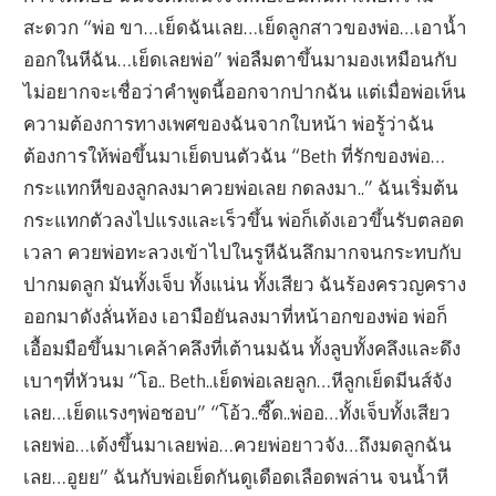
สะดวก “พ่อ ขา…เย็ดฉันเลย…เย็ดลูกสาวของพ่อ…เอาน้ำ
ออกในหีฉัน…เย็ดเลยพ่อ” พ่อลืมตาขึ้นมามองเหมือนกับ
ไม่อยากจะเชื่อว่าคำพูดนี้ออกจากปากฉัน แต่เมื่อพ่อเห็น
ความต้องการทางเพศของฉันจากใบหน้า พ่อรู้ว่าฉัน
ต้องการให้พ่อขึ้นมาเย็ดบนตัวฉัน “Beth ที่รักของพ่อ…
กระแทกหีของลูกลงมาควยพ่อเลย กดลงมา..” ฉันเริ่มต้น
กระแทกตัวลงไปแรงและเร็วขึ้น พ่อก็เด้งเอวขึ้นรับตลอด
เวลา ควยพ่อทะลวงเข้าไปในรูหีฉันลึกมากจนกระทบกับ
ปากมดลูก มันทั้งเจ็บ ทั้งแน่น ทั้งเสียว ฉันร้องครวญคราง
ออกมาดังลั่นห้อง เอามือยันลงมาที่หน้าอกของพ่อ พ่อก็
เอื้อมมือขึ้นมาเคล้าคลึงที่เต้านมฉัน ทั้งลูบทั้งคลึงและดึง
เบาๆที่หัวนม “โอ.. Beth..เย็ดพ่อเลยลูก…หีลูกเย็ดมีนส์จัง
เลย…เย็ดแรงๆพ่อชอบ” “โอ้ว..ซี๊ด..พ่ออ…ทั้งเจ็บทั้งเสียว
เลยพ่อ…เด้งขึ้นมาเลยพ่อ…ควยพ่อยาวจัง…ถึงมดลูกฉัน
เลย…อูยย” ฉันกับพ่อเย็ดกันดูเดือดเลือดพล่าน จนน้ำหี