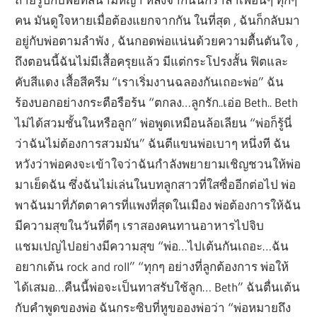
คน มันดูใจหายเมื่อต้องแยกจากกัน ในที่สุด , ฉันก็กลับมา
อยู่กับพ่อตามลำพัง , ฉันกอดพ่อแน่นด้วยความตื้นตันใจ ,
ถึงตอนนี้ฉันไม่มีเสื้อครุยแล้ว มีแต่กระโปรงสั้น ฟิตและ
คับสีแดง เสื้อสีครีม “เราเริ่มงานฉลองกันเถอะพ่อ” ฉัน
ร้องบอกอย่างกระตือรือร้น “ตกลง…ลูกรัก..เอ่อ Beth.. Beth
ไม่ได้สวมชั้นในหรือลูก” พ่อพูดเหมือนล้อเลียน “พ่อก็รู้นี่
ว่าฉันไม่ต้องการสวมมัน” ฉันตีแขนพ่อเบาๆ หนึ่งที ฉัน
หวังว่าพ่อคงจะเข้าใจว่าฉันกำลังพยายามเชิญชวนให้พ่อ
มาเย็ดฉัน ซึ่งฉันไม่เล่นในบทลูกสาวที่ใสซื่ออีกต่อไป พ่อ
พาฉันมาที่ภัตตาคารที่แพงที่สุดในเมือง พ่อต้องการให้ฉัน
มีความสุขในวันที่ดีๆ เราสองคนทานอาหารไปจิบ
แชมเปญไปอย่างมีความสุข “พ่อ…ไปเต้นกันเถอะ…ฉัน
อยากเต้น rock and roll” “ทุกๆ อย่างที่ลูกต้องการ พ่อให้
ได้เสมอ…คืนนี้พ่อจะเป็นทาสรับใช้ลูก… Beth” ฉันตื่นเต้น
กับคำพูดของพ่อ ฉันกระซิบที่หูขอองพ่อว่า “พ่อหมายถึง