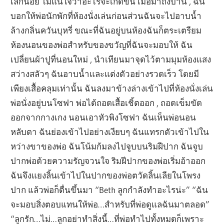
เล็กน้อย ไม่แน่ใจว่าอะไรจะเกิดขึ้น เมื่อมาถึงบ้าน , ฉัน
บอกให้พ่อนักพักที่ห้องนั่งเล่นก่อนส่วนฉันจะไปอาบน้ำ
ล้างกลิ่นควันบุหรี่ ขณะที่ฉันอยู่บนห้องฉันก็ตระเตรียม
ห้องนอนของพ่อสำหรับของขวัญที่ฉันจะมอบให้ ฉัน
เปลี่ยนผ้าปูที่นอนใหม่ , นำเทียนมาจุดไว้ตามมุมห้องแสง
สว่างสลัวๆ ฉันอาบน้ำและแต่งตัวอย่างรวดเร็ว โดยมี
เพียงเสื้อคลุมเท่านั้น ฉันลงมาข้างล่างเข้าไปที่ห้องนั่งเล่น
พ่อนั่งอยู่บนโซฟา พ่อได้ถอดเสื้อเชิ้ตออก , ถอดเข็มขัด
ออกจากกางเกง นอนเอาหัวพิงโซฟา ฉันเห็นพ่อนอน
หลับตา ฉันย่องเข้าไปอย่างเงียบๆ ฉันแทรกตัวเข้าไปใน
หว่างขาของพ่อ ฉันโน้มก้มลงไปจูบบนริมฝีปาก ฉันจูบ
ปากพ่อด้วยความรัญจวนใจ ริมฝีปากของพ่อเริ่มอ้าออก
ฉันจึงแยงลิ้นเข้าไปในปากของพ่อตวัดลิ้นเลียในโพรง
ปาก แล้วพ่อก็ตื่นขึ้นมา “Beth ลูกกำลังทำอะไรน่ะ” “ฉัน
จะมอบสิ่งตอบแทนให้พ่อ…สำหรับที่พ่อดูแลฉันมาตลอด”
“ลูกรัก…ไม่…ลูกอย่าทำสิ่งนี้…ที่พ่อทำไปทั้งหมดก็เพราะ