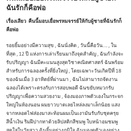
ฉันรักก็คือพ่อ
เรื่องเสียว คืนนี้มอบเยื่อพรหมจรรย์ให้กับผู้ชายที่ฉันรักก็
คือพ่อ
รอยยิ้มอย่างมีความสุข , ฉันนั่งคิด , วันนี้คือวัน…. , ใน
ที่สุด , 12 ปี แห่งการเล่าเรียนมาถึงจุดสำคัญ , ฉันกำลังจะ
รับปริญญา ฉันมีคะแนนสูงสุดวิชาคณิตศาสตร์ ฉันพร้อม
สำหรับการฉลองครั้งที่ยิ่งใหญ่ , โดยเฉพาะวันเกิดปีที่ 18
ของฉันเมื่อ 3 อาทิตย์ที่ผ่านมา , ฉันไม่สามารถจัดงาน
ฉลองได้เพราะตรงกับการสอบพอดี ฉันขยับหมวกรับ
ปริญญาเพื่อความสวยงาม , จ้องมองภาพตัวเองในกระจก
ใหญ่ในห้องนอน ผมยาวบาดเลยไหล่ลงมาเล็กน้อย แสง
จากหลอดไฟส่องมาสะท้อนผมเป็นเงามันรับกับชุดครุย
สีน้ำเงิน ริมฝีปากทาด้วยลิปสติกสีชมพู ใบหน้าอมชมพู
สดใสในวัยสาว ฉันยิ้มอย่างภูมิใจ ฉันมองดูตัวเองอย่าง