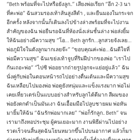
“Beth พร้อมที่จะไปหรือยังลูก..” เสียงพ่อเรียก “อีก 2-3 นา
ที่คะพ่อ” ฉันสวมรองเท้าส้นสูงสีดำ , และยืนมองในกระจก
อีกครั้ง หลังจากนั้นก็เดินลงไปข้างล่างพร้อมที่จะไปงาน
สำคัญของฉัน พ่อยืนรอฉันที่ห้องนั่งเล่นชั้นล่าง พ่อส่งยิ้ม
ให้ฉันอย่างมีความสุข “โอ… Beth ลูกรัก…ลูกสวยจังเลย…
พ่อภูมิใจในตังลูกมากเลยจ๊ะ” “ขอบคุณค่ะพ่อ…ฉันดีใจที่
พ่อมีความสุข” ฉันเขย่งเท้าจูบที่ริมฝีปากของพ่อ “เราไป
กันเถอะพ่อ” “ไปซิ พ่ออยากถ่ายรูปลูกจะแย่อยู่แล้ว” ฉัน
นั่งคู่กับพ่อในตอนหน้ารถไปอย่างตื่นเต้นและมีความสุข
ฉันเหลือบไปมองพ่อ พ่อดูยังหนุ่มและแข็งแรงมาก พ่อไม่
เคยเที่ยวเตร่เป็นแบบอย่างสำหรับลูกได้ดีมาก สีผมของ
พ่อยังดกดำเป็นมันเงา ฉันเอื้อมมือไปลูบชายผม พ่อหัน
มายิ้มให้ฉัน “ฉันรักพ่อมากเลย” “พ่อก็รักลูก.. Beth” จน
เรามาถึงหอประชุม ผู้คนเยอะมาก งานพิธีผ่านไปอย่าง
รวดเร็วจนสิ้นสุดฉันโยนหมวกขึ้นไปบนอากาศ แล้วก็มา
ถ่ายรูปกับพ่อที่สนามหญ้า หลังจากนั้นก็ร่ำลาเพื่อนๆ ทุกๆ