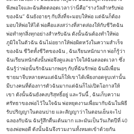
พึงพอใจและฉันคิดตลอดเวลาว่านี่คือ”รางวัลสำหรับพ่อ
ของฉัน” ฉันยังอายๆ กับสิ่งที่จะมอบให้พ่อ แต่ฉันก็ต้อง
มอบให้พ่อให้ได้ พ่อคือแสงสว่างที่สาดส่องให้กับชีวิตฉัน
พ่อทำทุกสิ่งทุกอย่างสำหรับฉัน ดังนั้นฉันต้องทำให้พ่อ
ภูมิใจในตัวฉัน ฉันไม่อยากให้พ่อผิดหวังในความสำเร็จ
ของฉัน ชีวิตทั้งชีวิตของฉัน , ฉันเรียนหนักมาก พ่อก็รู้ว่า
ฉันเรียนหนักดังนั้นพ่อจึงดูแลเอาใจใส่ฉันตลอดเวลา ซึ่ง
ฉันรู้ว่าพ่อนั้นรักฉันมากพอๆ กับที่ฉันรักพ่อ ฉันมีเพื่อน
ชายมาจีบหลายคนแต่ฉันก็ให้เขาได้เพียงกอดจูบเท่านั้น
มีบางคนที่ต้องการตัวฉันมากแต่ฉันก็ไม่เปิดโอกาสให้
เขา ดังนั้นฉันยังคงบริสุทธิ์อยู่ และวันนี้ , ฉันเก็บความ
ศรัทธาของพ่อไว้ในใจฉัน พ่อหยุดงานเพื่อมากับฉันในพิธี
รับปริญญาในตอนบ่าย และสัญญาว่าในตอนเย็นจะไป
ฉลองกับฉัน ฉันรู้สึกตื่นเต้นมาก และมันเป็นวันเกิดปีที่ 40
ของพ่อพอดี ดังนั้นฉันจึงรวมงานทั้งหมดเข้าด้วยกัน