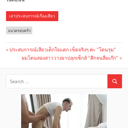
เล่าประสบการณ์เรื่องเสียว
แนวครอบครัว
Previous
ประสบการณ์เสียวเด็กใจแตก เข็ดจริงๆ ค่ะ ”โดนรุม”
Post
Post:
Next
ผมโดนสองสาววางยาปลุกเซ็กส์ ”คึกจนลืมเก๊ก”
navigation
Post: