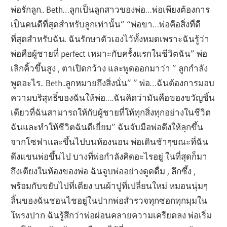
พ่อรักลูก.. Beth…ลูกเป็นลูกสาวของพ่อ…พ่อเพียงต้องการ
เป็นคนดีที่สุดสำหรับลูกเท่านั้น” “พ่อขา…พ่อคือสิ่งที่ดี
ที่สุดสำหรับฉัน. ฉันรักษาตัวเองไว้ทั้งหมดเพราะฉันรู้ว่า
พ่อคือผู้ชายที่ perfect เหมาะกับครั้งแรกในชีวิตฉัน” พ่อ
เลิกคิ้วขึ้นสูง , ตาเปิดกว้าง และพูดออกมาว่า ” ลูกกำลัง
พูดอะไร.. Beth..ลูกหมายถึงสิ่งนั่น” ” พ่อ…ฉันต้องการมอบ
ความบริสุทธิ์ของฉันให้พ่อ….ฉันคิดว่ามันคือของขวัญชิ้น
เดียวที่ฉันสามารถให้กับผู้ชายที่ให้ทุกสิ่งทุกอย่างในชีวิต
ฉันและทำให้ชีวิตฉันดีเยี่ยม” ฉันจับมือพ่อดึงให้ลุกขึ้น
จากโซฟาและขึ้นไปบนห้องนอน พ่อเดินช้าๆขณะที่ฉัน
ดึงแขนพ่อขึ้นไป บางที่พ่อกำลังคิดอะไรอยู่ ในที่สุดก็มา
ถึงเตียงในห้องของพ่อ ฉันจูบพ่ออย่างดูดดื่ม , ลึกซึ้ง ,
พร้อมกับขยับไปที่เตียง บนผ้าปูที่เปลี่ยนใหม่ หมอนนุ่มๆ
ลิ้นของฉันชอนไชอยู่ในปากพ่อสำรวจทุกซอกทุกมุมใน
โพรงปาก ฉันรู้สึกว่าพ่อผ่อนคลายความเครียดลง พ่อเริ่ม