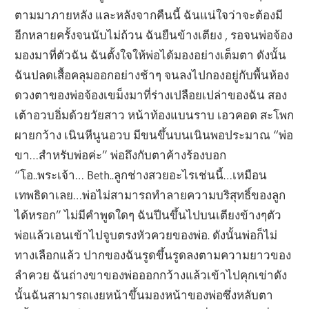
ตามมาภายหลัง และหลังจากคืนนี้ ฉันแน่ใจว่าจะต้องมี
อีกหลายครั้งจนนับไม่ถ้วน ฉันยืนข้างเตียง , รอจนพ่อจ้อง
มองมาที่ตัวฉัน ฉันตั้งใจให้พ่อได้มองอย่างเต็มตา ดังนั้น
ฉันปลดเสื้อคลุมออกอย่างช้าๆ จนลงไปกองอยู่กับพื้นห้อง
ดวงตาของพ่อจ้องเขม็งมาที่ร่างเปลือยเปล่าของฉัน สอง
เต้าอวบอิ่มด้วยวัยสาว หน้าท้องแบนราบ เอวคอด สะโพก
ผายกว้าง เนินหีนูนอวบ มีขนขึ้นบนเนินพอประมาณ “พ่อ
ขา…สำหรับพ่อค่ะ” พ่อถึงกับตาค้างร้องบอก
“โอ..พระเจ้า… Beth..ลูกช่างสวยอะไรเช่นนี้…เหมือน
เทพธิดาเลย…พ่อไม่สามารถทำลายความบริสุทธิ์ของลูก
ได้หรอก” ไม่มีคำพูดใดๆ ฉันปีนขึ้นไปบนเตียงข้างๆตัว
พ่อแล้วเอนเข้าไปจูบตรงหัวควยของพ่อ. ดังนั้นพ่อก็ไม่
ทางเลือกแล้ว ปากของฉันรูดขึ้นรูดลงตามความยาวของ
ลำควย ฉันถ่างขาของพ่อออกกว้างแล้วเข้าไปคุกเข่าดัง
นั้นฉันสามารถเงยหน้าขึ้นมองหน้าของพ่อซึ่งหลับตา