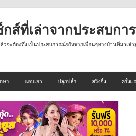
งเซ็กส์ที่เล่าจากประสบกา
านแล้วจะต้องทึ่ง เป็นประสบการณ์จริงจากเพื่อนๆทางบ้านที่มาเล่าส
ึกษา
แอบเอา
ปลุกปล้ำ
สวิงกิ้ง
ครั้งแ