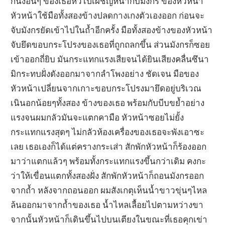
ก้นงอนๆ ของเธอหัวไปเผชิญหน้ากับมังกร ของหัวหน้า
หัวหน้าใช้มือทั้งสองข้างปลดกางเกงตัวเองออก ก่อนจะ
จับมังกรยัดเข้าไปในถ้ำอีกครั้ง มือทั้งสองข้างของหัวหน้า
จับยึดขอบกระโปรงของเธอที่ถูกถลกขึ้น ส่วนมังกรก็ซอย
เข้าออกถี่ยิบ มันกระแทกแรงเสียจนได้ยินเสียงคลื่นซึนา
มิกระทบฝั่งดังออกมาจากลำโพงอย่าง ชัดเจน มือของ
หัวหน้าเปลี่ยนจากเกาะขอบกระโปรงมายึดอยู่บริเวณ
เนินอกน้อยๆทั้งสอง ข้างของเธอ พร้อมกับบีบขย้ำอย่าง
แรงจนผมกลัวมันจะแตกคามือ หัวหน้าซอยไม่ยั้ง
กระแทกแรงสุดๆ ไม่กลัวห้องเครื่องของเธอจะพังเอาซะ
เลย เธอเองก็ได้แต่ครางกระเส่า สักพักหัวหน้าก็ร้องออก
มาว่าแตกแล้วๆ พร้อมทั้งกระแทกแรงขึ้นกว่าเดิม คงกะ
ว่าให้เขื่อนแตกทั้งสองฝั่ง สักพักหัวหน้าก็ถอนมังกรออก
จากถ้ำ หลังจากถอนออก ผมสังเกตุเห็นน้ำขาวขุ่นๆไหล
ล้นออกมาจากถ้ำของเธอ น้ำไหลเลื้อยไปตามหว่างขา
จากนั้นหัวหน้าก็เดินขึ้นไปบนเตียงในขณะที่เธอคุกเข่า