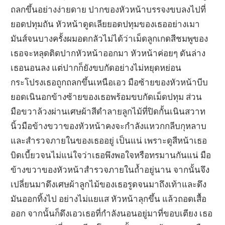
ถลกขึ้นอย่างง่ายดาย ปากของหัวหน้าบรรจงขบลงไปที่
ยอดปทุมถัน หัวหน้าดูดเลียยอดปทุมของเธออย่างเมา
มันส์จนบางครั้งผมอดกลัวไม่ได้ว่าเม็ดลูกเกดสีชมพูของ
เธอจะหลุดติดปากหัวหน้าออกมา หัวหน้าค่อยๆ ดันล่าง
เธอนอนลง แต่ปากก็ยังขบกัดอย่างไม่หยุดหย่อน
กระโปรงเธอถูกถลกขึ้นเหนือเอว มือซ้ายของหัวหน้าบีบ
ยอดเนินอกข้างซ้ายของเธอพร้อมขบกัดเม็ดปทุม ส่วน
มือขวาล้วงผ่านเศษผ้าสีดำลายลูกไม้ที่ปิดกั้นเนินสวาท
นิ้วมือข้างขวาของหัวหน้าคงจะกำลังแหวกกลีบกุหลาบ
และสำรวจภายในของเธออยู่ เป็นแน่ เพราะดูสีหน้าเธอ
บิดเบี้ยวจนไม่แน่ใจว่าเธอพึงพอใจหรือทรมานกันแน่ มือ
ข้างขวาของหัวหน้าสำรวจภายในถ้ำอยู่นาน จากนั้นจึง
เปลี่ยนมาดึงเศษผ้าลูกไม้ของเธอรูดจนมาถึงเท้าและดึง
มันออกทิ้งไป อย่างไม่แยแส หัวหน้าลุกขึ้น แล้วถอดเสื้อ
ออก จากนั้นก็ดึงเอวเธอที่กำลังนอนอยู่มาที่ขอบเตียง เธอ