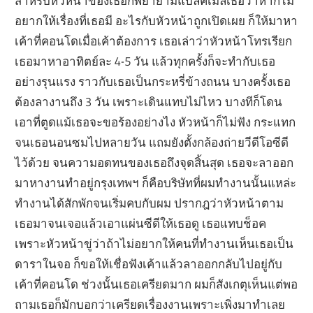
สำหรับหัวหน้าของเธอก็พยายามแบล็คเมล์เธอว่าหากไม่
อยากให้เรื่องที่เธอมี อะไรกับหัวหน้าถูกเปิดเผย ก็ให้มาหา
เค้าที่คอนโดเมื่อเค้าต้องการ เธอเล่าว่าหัวหน้าโทรเรียก
เธอมาหาอาทิตย์ละ 4-5 วัน แล้วทุกครั้งก็จะทำกับเธอ
อย่างรุนแรง ราวกับเธอเป็นกระหรี่ข้างถนน บางครั้งเธอ
ต้องลางานถึง 3 วัน เพราะเดินแทบไม่ไหว บางทีก็โดน
เอาที่ตูดแม้เธอจะขอร้องอย่างไง หัวหน้าก็ไม่ฟัง กระแทก
จนเธอนอนซมไปหลายวัน แถมยังตั้งกล้องถ่ายวีดีโอซีดี
ไว้ด้วย จนความอดทนของเธอถึงจุดสิ้นสุด เธอจะลาออก
มาหางานทำอยู่กรุงเทพฯ ก็คือบริษัทที่ผมทำงานนั้นแหล่ะ
ทำงานได้สักพักจนเริ่มคบกับผม ปรากฎว่าหัวหน้าตาม
เธอมาจนเจอแล้วเอาแผ่นซีดีให้เธอดู เธอแทบช็อค
เพราะหัวหน้าขู่ว่าถ้าไม่อยากให้คนที่ทำงานเห็นเธอเป็น
ดาราในจอ ก็ขอให้เชื่อฟังเค้าแล้วลาออกกลับไปอยู่กับ
เค้าที่คอนโด ช่วงนั้นเธอเครียดมาก ผมก็สังเกตุเห็นแต่พอ
ถามเธอก็มักบอกว่าเครียดเรื่องงานเพราะเพิ่งมาทำเลย