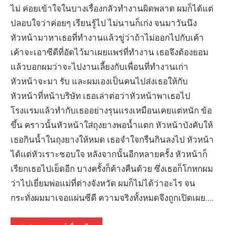
ไม่ ค่อยเข้าใจในบางเรื่องกลัวทำงานผิดพลาด ผมก็ได้แต่
ปลอบใจว่าค่อยๆ เรียนรู้ไป ไม่นานก็เก่ง จนมาวันนึง
หัวหน้ามาหาเธอที่ทำงานแล้วขู่ว่าถ้าไม่ออกไปกับเค้า
เค้าจะเอาซีดีที่อัดไว้มาเผยแพร่ที่ทำงาน เธอจึงต้องยอม
แล้วบอกผมว่าจะไปงานเลี้ยงกับเพื่อนที่ทำงานเก่า
หัวหน้าจะมา รับ และผมเองเป็นคนไปส่งเธอให้กับ
หัวหน้าที่หน้าบริษัท เธอเล่าต่อว่าหัวหน้าพาเธอไป
โรงแรมแล้วทำกับเธออย่างรุนแรงเหมือนเคยแต่หนัก ข้อ
ขึ้น คราวนั้นหัวหน้าใส่ถุงยางพอน้ำแตก หัวหน้าบังคับให้
เธอกินน้ำในถุงยางให้หมด เธอจำใจกรืนกินลงไป หัวหน้า
ได้แต่หัวเราะชอบใจ หลังจากนั้นอีกหลายครั้ง หัวหน้าก็
เรียกเธอไปเย็ดอีก บางครั้งก็ค้างคืนด้วย ซึ่งเธอก็โกหกผม
ว่าไปเยี่ยมพ่อแม่ที่ต่างจังหวัด ผมก็ไม่ได้ว่าอะไร จน
กระทั่งผมมาเจอแผ่นซีดี ความจริงทั้งหมดจึงถูกเปิดเผย….