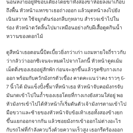
นอนหงายอยู่ที่ขอบเตียงโดยขาทั้งสองขาห้อยลงมาเกือบ
ถึงพื้น หัวหน้าแหกขาเธอถ่างออก แล้วมุดหน้าลงไปยัง
เนินสวาท ใช้จมูกดันร่องกลีบกุหลาบ สำรวจเข้าไปใน
ร่อง หัวหน้าตวัดลิ้นไปมาเหมือนอย่างกับผีเสื้อดูดกินน้ำ
หวานของดอกไม้
ดูสีหน้าเธอตอนนี้บิดเบี้ยวยิ่งกว่าเก่า แถมหายใจถี่ราวกับ
ว่ากลัวว่าออกซิเจนจะหมดไปจากโลกนี้ หัวหน้าดูดเม้ม
เม็ดติ่งของเธออยู่สักพัก ก่อนจะลุกขึ้นแล้วรูดซิบกางเกง
ออก พร้อมกับควักมังกรตัวเขื่อง คาดคะแนว่าคง ราวๆ 6-
7 นิ้วได้ มันแข็งปั๋งชี้มาที่หน้าเธอ หัวหน้าจับคอมังกรจับ
มันกดเข้าไปในถ้ำของเธอโดยที่กางเกงยังสวมใส่อยู่ พอ
หัวมังกรเข้าไปได้หัวหน้าก็เริ่มดันตัวเจ้ามังกรตามเข้าไป
มือขวาและซ้ายของหัวหน้าจับข้อเท้าเธอทั้งสองข้างยก
ขึ้นแยกออกจากกัน แล้วซอยมังกรเข้าออกไม่ต่างอะไร
กับรถไฟที่กำลังควบวิ่งด้วยความเร็วสูง เธอกรีดร้องออก