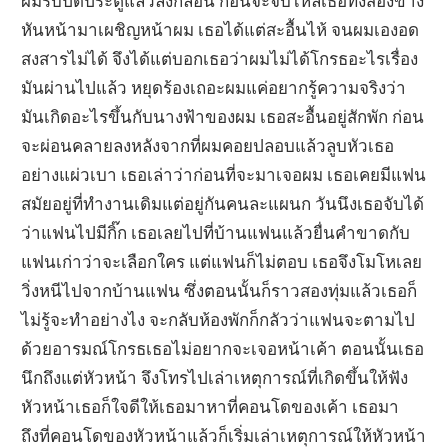
ผมรีบปิดประตูแล้วลงกลอน ก่อนจะจับไหล่เธอทั้งสองข้าง
หันหน้ามาเผชิญหน้าผม เธอได้แต่สะอื้นไห้ จนผมเองอด
สงสารไม่ได้ จึงได้แต่บอกเธอว่าผมไม่ได้โกรธอะไรเรื่อง
มันผ่านไปแล้ว หยุดร้องเถอะผมแค่อยากรู้ความจริงว่า
มันเกิดอะไรขึ้นกับนางฟ้าของผม เธอสะอื้นอยู่สักพัก ก่อน
จะผ่อนคลายลงหลังจากที่ผมคอยปลอบแล้วลูบหัวเธอ
อย่างแผ่วเบา เธอเล่าว่าก่อนที่จะมาเจอผม เธอเคยมีแฟน
สมัยอยู่ที่ทำงานเดิมแต่อยู่กันคนละแผนก วันนึงเธอจับได้
ว่าแฟนไปมีกิ๊ก เธอเลยไปที่บ้านแฟนแล้วยื่นคำขาดกับ
แฟนเก่าว่าจะเลือกใคร แต่แฟนก็ไม่ตอบ เธอจึงโมโหเลย
วิ่งหนีไปจากบ้านแฟน ซึ่งตอนนั้นก็ราวสองทุ่มแล้วเธอก็
ไม่รู้จะทำอย่างไง จะกลับห้องพักก็กลัวว่าแฟนจะตามไป
ด้วยอารมณ์โกรธเธอไม่อยากจะเจอหน้าเค้า ตอนนั้นเธอ
นึกถึงแต่หัวหน้า จึงโทรไปเล่าเหตุการณ์ที่เกิดขึ้นให้ฟัง
หัวหน้าเธอก็ใจดีให้เธอมาหาที่คอนโดของเค้า เธอมา
ถึงที่คอนโดของหัวหน้าแล้วก็เริ่มเล่าเหตุการณ์ให้หัวหน้า