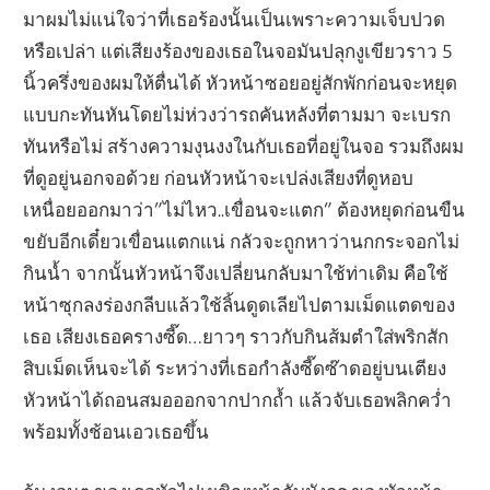
มาผมไม่แน่ใจว่าที่เธอร้องนั้นเป็นเพราะความเจ็บปวด
หรือเปล่า แต่เสียงร้องของเธอในจอมันปลุกงูเขียวราว 5
นิ้วครึ่งของผมให้ตื่นได้ หัวหน้าซอยอยู่สักพักก่อนจะหยุด
แบบกะทันหันโดยไม่ห่วงว่ารถคันหลังที่ตามมา จะเบรก
ทันหรือไม่ สร้างความงุนงงในกับเธอที่อยู่ในจอ รวมถึงผม
ที่ดูอยู่นอกจอด้วย ก่อนหัวหน้าจะเปล่งเสียงที่ดูหอบ
เหนื่อยออกมาว่า”ไม่ไหว..เขื่อนจะแตก” ต้องหยุดก่อนขืน
ขยับอีกเดี๋ยวเขื่อนแตกแน่ กลัวจะถูกหาว่านกกระจอกไม่
กินน้ำ จากนั้นหัวหน้าจึงเปลี่ยนกลับมาใช้ท่าเดิม คือใช้
หน้าซุกลงร่องกลีบแล้วใช้ลิ้นดูดเลียไปตามเม็ดแตดของ
เธอ เสียงเธอครางซี๊ด…ยาวๆ ราวกับกินส้มตำใส่พริกสัก
สิบเม็ดเห็นจะได้ ระหว่างที่เธอกำลังซี๊ดซ๊าดอยู่บนเตียง
หัวหน้าได้ถอนสมอออกจากปากถ้ำ แล้วจับเธอพลิกคว่ำ
พร้อมทั้งช้อนเอวเธอขึ้น