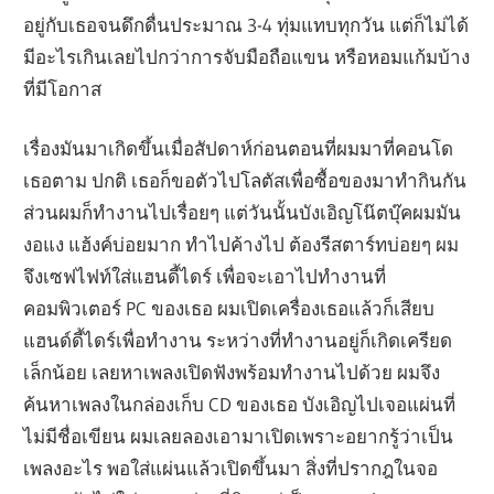
อยู่กับเธอจนดึกดื่นประมาณ 3-4 ทุ่มแทบทุกวัน แต่ก็ไม่ได้
มีอะไรเกินเลยไปกว่าการจับมือถือแขน หรือหอมแก้มบ้าง
ที่มีโอกาส
เรื่องมันมาเกิดขึ้นเมื่อสัปดาห์ก่อนตอนที่ผมมาที่คอนโด
เธอตาม ปกติ เธอก็ขอตัวไปโลตัสเพื่อซื้อของมาทำกินกัน
ส่วนผมก็ทำงานไปเรื่อยๆ แต่วันนั้นบังเอิญโน๊ตบุ๊คผมมัน
งอแง แฮ้งค์บ่อยมาก ทำไปค้างไป ต้องรีสตาร์ทบ่อยๆ ผม
จึงเซฟไฟท์ใส่แฮนดี้ไดร์ เพื่อจะเอาไปทำงานที่
คอมพิวเตอร์ PC ของเธอ ผมเปิดเครื่องเธอแล้วก็เสียบ
แฮนด์ดี้ไดร์เพื่อทำงาน ระหว่างที่ทำงานอยู่ก็เกิดเครียด
เล็กน้อย เลยหาเพลงเปิดฟังพร้อมทำงานไปด้วย ผมจึง
ค้นหาเพลงในกล่องเก็บ CD ของเธอ บังเอิญไปเจอแผ่นที่
ไม่มีชื่อเขียน ผมเลยลองเอามาเปิดเพราะอยากรู้ว่าเป็น
เพลงอะไร พอใส่แผ่นแล้วเปิดขึ้นมา สิ่งที่ปรากฎในจอ