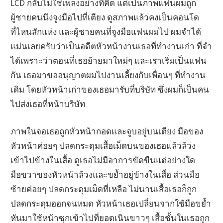
LCD กลับไม่ใช่เพลงอย่างที่คิด แต่เป็นภาพแฟนผมถูก
ผู้ชายคนนึงจูงมือไปที่เตียง ดูสภาพแล้วคงเป็นคอนโด
ที่ไหนสักแห่ง และผู้ชายคนที่จูงมือแฟนผมไป ผมจำได้
แม่นเลยครับว่าเป็นอดีตหัวหน้างานเธอที่ทำงานเก่า ที่จำ
ได้เพราะว่าตอนที่เธอย้ายมาใหม่ๆ และเราเริ่มเป็นแฟน
กัน เธอมาขออนุญาตผมไปงานเลี้ยงกับเพื่อนๆ ที่ทำงาน
เดิม โดยหัวหน้าเก่าของเธอมารับที่บริษัท ซึ่งผมก็เป็นคน
ไปส่งเธอที่หน้าบริษัท
ภาพในจอเธอถูกหัวหน้ากอดและจูบอยู่บนเตียง มือของ
หัวหน้าค่อยๆ ปลดกระดุมเสื้อเม็ดบนของเธอแล้วล้วง
เข้าไปข้างในเสื้อ ดูเธอไม่มีอาการขัดขืนแต่อย่างใด
มือขวาของหัวหน้าล้วงและขย้ำอยู่ข้างในเสื้อ ส่วนมือ
ซ้ายค่อยๆ ปลดกระดุมเม็ดที่เหลือ ไม่นานเสื้อเธอก็ถูก
ปลดกระดุมออกจนหมด หัวหน้าเธอเปลี่ยนจากใช้มือขย้ำ
หันมาใช้หน้าซุกเข้าไปที่ยอดเนินขาวๆ เสื้อชั้นในเธอถูก