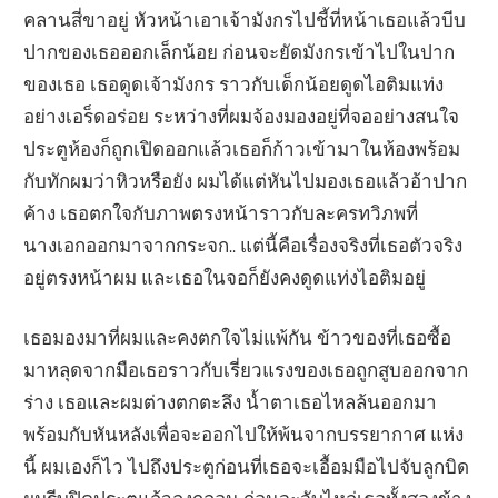
คลานสี่ขาอยู่ หัวหน้าเอาเจ้ามังกรไปชี้ที่หน้าเธอแล้วบีบ
ปากของเธอออกเล็กน้อย ก่อนจะยัดมังกรเข้าไปในปาก
ของเธอ เธอดูดเจ้ามังกร ราวกับเด็กน้อยดูดไอติมแท่ง
อย่างเอร็ดอร่อย ระหว่างที่ผมจ้องมองอยู่ที่จออย่างสนใจ
ประตูห้องก็ถูกเปิดออกแล้วเธอก็ก้าวเข้ามาในห้องพร้อม
กับทักผมว่าหิวหรือยัง ผมได้แต่หันไปมองเธอแล้วอ้าปาก
ค้าง เธอตกใจกับภาพตรงหน้าราวกับละครทวิภพที่
นางเอกออกมาจากกระจก.. แต่นี้คือเรื่องจริงที่เธอตัวจริง
อยู่ตรงหน้าผม และเธอในจอก็ยังคงดูดแท่งไอติมอยู่
เธอมองมาที่ผมและคงตกใจไม่แพ้กัน ข้าวของที่เธอซื้อ
มาหลุดจากมือเธอราวกับเรี่ยวแรงของเธอถูกสูบออกจาก
ร่าง เธอและผมต่างตกตะลึง น้ำตาเธอไหลล้นออกมา
พร้อมกับหันหลังเพื่อจะออกไปให้พ้นจากบรรยากาศ แห่ง
นี้ ผมเองก็ไว ไปถึงประตูก่อนที่เธอจะเอื้อมมือไปจับลูกบิด