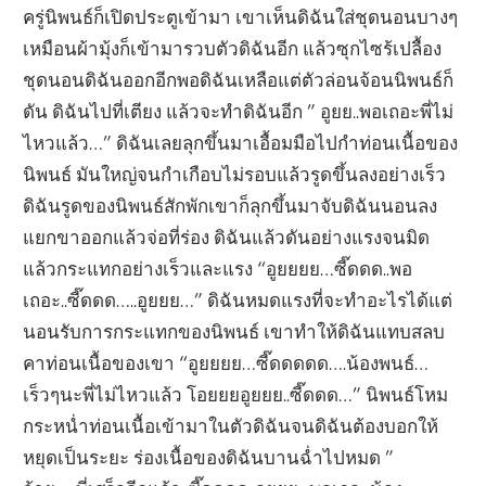
ครู่นิพนธ์ก็เปิดประตูเข้ามา เขาเห็นดิฉันใส่ชุดนอนบางๆ
เหมือนผ้ามุ้งก็เข้ามารวบตัวดิฉันอีก แล้วซุกไซร้เปลื้อง
ชุดนอนดิฉันออกอีกพอดิฉันเหลือแต่ตัวล่อนจ้อนนิพนธ์ก็
ดัน ดิฉันไปที่เตียง แล้วจะทำดิฉันอีก ” อูยย..พอเถอะพี่ไม่
ไหวแล้ว…” ดิฉันเลยลุกขึ้นมาเอื้อมมือไปกำท่อนเนื้อของ
นิพนธ์ มันใหญ่จนกำเกือบไม่รอบแล้วรูดขึ้นลงอย่างเร็ว
ดิฉันรูดของนิพนธ์สักพักเขาก็ลุกขึ้นมาจับดิฉันนอนลง
แยกขาออกแล้วจ่อที่ร่อง ดิฉันแล้วดันอย่างแรงจนมิด
แล้วกระแทกอย่างเร็วและแรง “อูยยยย…ซี๊ดดด..พอ
เถอะ..ซี๊ดดด…..อูยยย…” ดิฉันหมดแรงที่จะทำอะไรได้แต่
นอนรับการกระแทกของนิพนธ์ เขาทำให้ดิฉันแทบสลบ
คาท่อนเนื้อของเขา “อูยยยย…ซี๊ดดดดด….น้องพนธ์…
เร็วๆนะพี่ไม่ไหวแล้ว โอยยยอูยยย..ซี๊ดดด…” นิพนธ์โหม
กระหน่ำท่อนเนื้อเข้ามาในตัวดิฉันจนดิฉันต้องบอกให้
หยุดเป็นระยะ ร่องเนื้อของดิฉันบานฉ่ำไปหมด ”