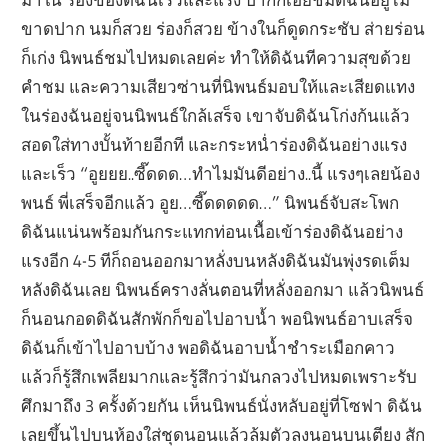
ขาดปาก นมก็สวย ร่องก็สวย ข้างในก็ดูดกระชับ ส่ายร่อน
ก็เก่ง นิพนธ์ชมไปหมดเลยค่ะ ทำให้ดิฉันทีความสุขด้วย
คำชม และความเสียวซ่านที่นิพนธ์มอบให้และเสียดแทง
ในร่องฉันอยู่จนนิพนธ์ใกล้เสร็จ เขาจับดิฉันโก่งก้นแล้ว
สอดใส่ทางบั้นท้ายอีกที และกระหน่ำร่องดิฉันอย่างแรง
และเร็ว “อูยยย..ซี๊ดดด…ทำไมมันดีอย่าง..นี้ แรงๆเลยน้อง
พนธ์ พี่เสร็จอีกแล้ว อูย…ซี๊ดดดดด…” นิพนธ์จับสะโพก
ดิฉันแน่นพร้อมกันกระแทกท่อนเนื้อเข้าร่องดิฉันอย่าง
แรงอีก 4-5 ทีก็ถอนออกมาหลั่งบนหลังดิฉันมันพุ่งรดเต็ม
หลังดิฉันเลย นิพนธ์ครางลั่นตอนที่หลั่งออกมา แล้วนิพนธ์
ก็นอนกอดดิฉันสักพักก็ขอไปอาบน้ำ พอนิพนธ์อาบเสร็จ
ดิฉันก็เข้าไปอาบบ้าง พอดิฉันอาบน้ำชำระเมือกคาว
แล้วก็รู้สึกเพลียมากและรู้สึกว่ามันกลวงไปหมดเพราะรับ
ศึกมาถึง 3 ครั้งด้วยกัน เห็นนิพนธ์นั่งหลับอยู่ที่โซฟา ดิฉัน
เลยขึ้นไปบนห้องใส่ชุดนอนแล้วล้มตัวลงนอนบนเตียง สัก