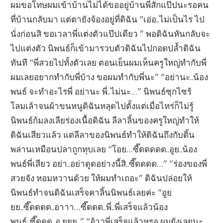
ผมขอโทษผมเข้าบ้านไม่ได้ขออยู่บ้านพี่สักแป๊ปนะรอคน
ที่บ้านกลับมา แต่ตายังจ้องอยู่ที่ดิฉัน “เอ่อ..ไม่เป็นไร ไป
นั่งก่อนสิ ขอเวลาพี่แต่งตัวแป๊ปเดียว ” พอดิฉันหันกลับจะ
ไปแต่งตัว นิพนธ์ก็เข้ามารวบตัวดิฉันไปกอดปล้ำดิฉัน
ทันที “พี่สวยไปทั้งตัวเลย ตอนเย็นผมเห็นครูใหญ่ทำกับพี่
ผมเลยอยากทำกับพี่บ้าง ขอผมทำกับพี่นะ” “อย่านะ..น้อง
พนธ์ จะทำอะไรพี่ อย่านะ พี่..ไม่นะ…” นิพนธ์ซุกไซร้
โลมเล้าจนผ้าขนหนูดิฉันหลุดไปตั้งแต่เมื่อไหร่ก็ไม่รู้
นิพนธ์ก้มลงเลียร่องเนื้อดิฉัน ลีลาลิ้นของครูใหญ่ทำให้
ดิฉันเสียวแล้ว แต่ลีลาของนิพนธ์ทำให้ดิฉันถึงกับดิ้น
พล่านเหมือนปลาถูกทุบเลย “โอย…ซี๊ดดดดด..อูย..น้อง
พนธ์พี่เสียว อย่า..อย่าดูดอย่างนี้สิ..ซี๊ดดดด…” “ร่องของพี่
สวยจัง หอมหวานด้วย ให้ผมทำเถอะ” ดิฉันปล่อยให้
นิพนธ์ทำจนดิฉันเสร็จคาลิ้นนิพนธ์เลยค่ะ “อูย
ยย..ซี๊ดดดด..อาาา…ซี๊ดดด..พี่..พี่เสร็จแล้วน้อง
พนธ์..ซี๊ดดด..อู ยยย..” “อ้าวพี่เสร็จแล้วหรอ ผมยังเลยนะ