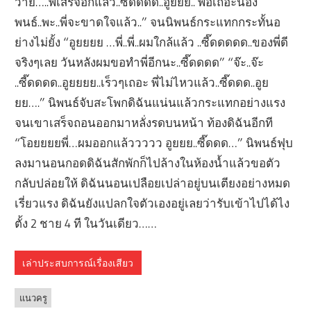
ว้าย…..พี่เสร็จอีกแล้ว..ซี๊ดดดด..อูยยย.. พอเถอะน้อง
พนธ์..พะ..พี่จะขาดใจแล้ว..” จนนิพนธ์กระแทกกระทั้นอ
ย่างไม่ยั้ง “อูยยยย …พี่..พี่..ผมใกล้แล้ว ..ซี๊ดดดดด..ของพี่ดี
จริงๆเลย วันหลังผมขอทำพี่อีกนะ..ซี๊ดดดด” “จ๊ะ..จ๊ะ
..ซี๊ดดดด..อูยยยย..เร็วๆเถอะ พี่ไม่ไหวแล้ว..ซี๊ดดด..อูย
ยย….” นิพนธ์จับสะโพกดิฉันแน่นแล้วกระแทกอย่างแรง
จนเขาเสร็จถอนออกมาหลั่งรดบนหน้า ท้องดิฉันอีกที
“โอยยยยพี่…ผมออกแล้ววววว อูยยย..ซี๊ดดด…” นิพนธ์ฟุบ
ลงมานอนกอดดิฉันสักพักก็ไปล้างในห้องน้ำแล้วขอตัว
กลับปล่อยให้ ดิฉันนอนเปลือยเปล่าอยู่บนเตียงอย่างหมด
เรี่ยวแรง ดิฉันยังแปลกใจตัวเองอยู่เลยว่ารับเข้าไปได้ไง
ตั้ง 2 ชาย 4 ที ในวันเดียว……
เล่าประสบการณ์เรื่องเสียว
แนวครู