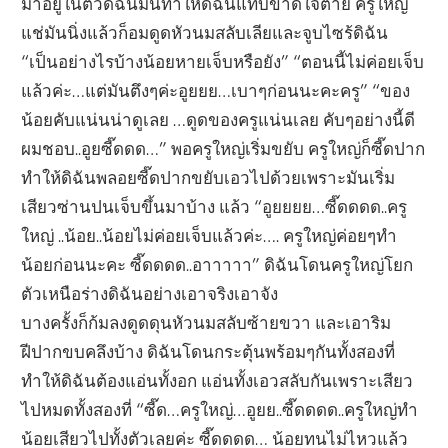
มาอยู่ในตัวดิฉันมันทำให้ดิฉันแทบขาดใจตาย ครูใหญ่
แช่มันนิ่งแล้วก็อมดูดหัวนมสลับเลียและจูบไซร้ดิฉัน
“เป็นอย่างไรบ้างน้อยหายเจ็บหรือยัง” “ตอนนี้ไม่ค่อยเจ็บ
แล้วค่ะ…แต่มันตึงๆค่ะอูยยย…เบาๆก่อนนะคะครู” “ของ
น้อยคับแน่นน่าดูเลย …ดูดของครูแน่นเลย คับๆอย่างนี้ดี
ผมชอบ..อูยซี๊ดดด…” พอครูใหญ่เริ่มขยับ ครูใหญ่ก็ซี๊ดปาก
ทำให้ดิฉันพลอยซี๊ดปากขยับเอวไปด้วยเพราะมันเริ่ม
เสียวซ่านปนเจ็บขึ้นมาบ้าง แล้ว “อูยยยย…ซี๊ดดดด..ครู
ใหญ่ ..น้อย..น้อยไม่ค่อยเจ็บแล้วค่ะ…. ครูใหญ่ค่อยๆทำ
น้อยก่อนนะคะ ซี๊ดดดด..อาาาาา” ดิฉันโดนครูใหญ่โยก
ตัวเหนือร่างดิฉันอย่างเอาจริงเอาจัง
บางครั้งก็ก้มลงดูดดุนหัวนมสลับซ้ายขวา และเอาริม
ฝีปากขบคลึงบ้าง ดิฉันโดนกระตุ้นพร้อมๆกันทั้งสองที่
ทำให้ดิฉันต้องแอ่นทั้งอก แอ่นทั้งเอวสลับกันเพราะเสียว
ไปหมดทั้งสองที่ “ซี๊ด…ครูใหญ่…อูยย..ซี๊ดดดด..ครูใหญ่ทำ
น้อยเสียวไปทั้งตัวเลยค่ะ ซี๊ดดดด… น้อยทนไม่ไหวแล้ว