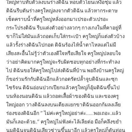
ใหญ่ทาบทับตัวลงบนร่างดิฉัน หอบตัวโยนเหงื่อชุ่ม แล้ว
ดิฉันรีบดันร่างครูใหญ่ลงจากตัวดิฉัน แล้วหากระดาษ
เช็ดคราบน้ำที่ครูใหญ่หลั่งออกมาเปรอะตัวเปรอะ
กระโปรงดิฉัน รีบแต่งตัวอย่างลวกๆ กางเกงในที่คาอยู่ที่
ขาก็ไม่ใส่มันแล้วถอดเก็บใส่กระเป๋า ครูใหญ่ก็แต่งตัวบ้าง
แล้วรั้งร่างดิฉันไปกอด ดิฉันร้องไห้น้ำตาไหลแต่ไม่มี
เสียงสะอื้นไม่รู้ว่าตัวเองดีใจหรือเสียใจ ครูใหญ่ปลอบใจ
ว่าอย่าคิดมากครูใหญ่จะรับผิดชอบทุกอย่างที่กระทำลง
ไป ดิฉันขอให้ครูใหญ่ไปส่งดิฉันที่บ้าน พอถึงบ้านครูใหญ่
ก็ขอร่วมรักกับดิฉันอีกแล้วกอดรัดปล้ำจูบดิฉันและซุก
ไซร้จน ดิฉันอ่อนปวกเปียกแล้วครูใหญ่ก็อุ้มดิฉันขึ้นไป
บนห้องนอนดิฉัน แล้วถอดเสื้อผ้าของดิฉัน และของครู
ใหญ่ออก วางดิฉันลงบนเตียงแยกขาดิฉันออกก้มลงเลีย
ร่องของดิฉันอีก ” ไม่ค่ะครูใหญ่อย่าค่ะ……พอเถอะ..แล้ว
มันก็เลอะด้วย..” ครูใหญ่ไม่ฟังค่ะไล้เลียต่อ มือก็คลึงขยำ
นมดิฉันจนดิฉันเสียวซ่านขึ้นมาอีก แล้วครูใหญ่ก็ดันท่อน