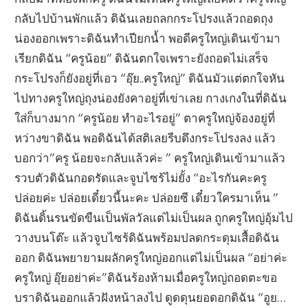
กลับไปบ้านพักแล้ว ดิฉันเลยถลกกระโปรงแล้วถอดถุง
น่องออกเพราะดิฉันทำเปียกน้ำ พอดีครูใหญ่เดินเข้ามา
เรียกดิฉัน “ครูน้อย” ดิฉันตกใจเพราะยังถอดไม่เสร็จ
กระโปรงก็ยังอยู่ที่เอว “อุ๊ย..ครูใหญ่” ดิฉันมัวแต่ตกใจหัน
ไปทางครูใหญ่ถุงน่องยังคาอยู่ที่เข่าเลย กางเกงในที่ดิฉัน
ใส่ก็บางมาก “ครูน้อย ทำอะไรอยู่” ตาครูใหญ่จ้องอยู่ที่
หว่างขาดิฉัน พอดิฉันได้สติเลยรีบดึงกระโปรงลง แล้ว
บอกว่า”ครู น้อยจะกลับแล้วค่ะ ” ครูใหญ่เดินเข้ามาแล้ว
รวบตัวดิฉันกอดรัดและจูบไซร้ไม่ยั้ง “อะไรกันคะครู
ปล่อยค่ะ ปล่อยเดี๋ยวนี้นะคะ ปล่อยซี เดี๋ยวใครมาเห็น ”
ดิฉันดิ้นรนขัดขืนเป็นพัลวัลแต่ไม่เป็นผล ถูกครูใหญ่อุ้มไป
วางบนโต๊ะ แล้วจูบไซร้ดิฉันพร้อมปลดกระดุมเสื้อดิฉัน
ออก ดิฉันพยายามผลักครูใหญ่ออกแต่ไม่เป็นผล “อย่าค่ะ
ครูใหญ่ อุ๊ยอย่าค่ะ”ดิฉันร้องห้ามเมื่อครูใหญ่ถอดตะขอ
บราดิฉันออกแล้วฝังหน้าลงไป ดูดดุนยอดอกดิฉัน “อูย…