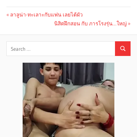
Previous
ลาลูน่า-ทะเลาะกับแฟน เลยได้ผัว
Post
Post:
Next
นิสิตฝึกสอน กับ ภารโรงรุ่น…ใหญ่
navigation
Post: