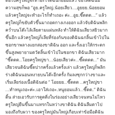
ต่อไปครูใหญ่จะทำอะไรดิฉันก็ยอมแล้ว ขอให้ดิฉันมี
ความสุขก็พอ “อูย..ครูใหญ่..น้อยเสียว…..อูยยย..น้อยยอม
แล้วครูใหญ่จะทำอะไรก็ทำเถอะ ค่ะ…อูย..ซี๊ดดด….” แล้ว
ครูใหญ่ก็ขยับตัวขึ้นมาถอดกางเกงออก แล้วจับดิฉันพลิก
คว่ำบนโต๊ะไล้เลียตามแผ่นหลัง ทำให้ดิฉันเสียวสยิวมาก
ขึ้นอีก แล้วครูใหญ่ก็เลียที่ร่องก้นของดิฉันฉกลิ้นเข้าไปใน
ซอกขาพลางแยกสองขาดิฉัน ออก และรั้งเอวให้กระดก
ขึ้นสูงพยายามตวัดลิ้นเข้าไปในซอกขา ดิฉันเสียวมาก
“ซี๊ดดด…โอยครูใหญ่ขา….น้อยเสียวค่ะ…ซี๊ดดดด…” มัน
เสียวจนดิฉันซี๊ดปากครั้งแล้วครั้งเล่า แล้วครูใหญ่ก็พลิก
ร่างดิฉันนอนหงายบนโต๊ะอีกครั้ง ก้มลงซุกกว่างขาและ
เริ่มเลียร่องเนื้อดิฉันต่อ ” โอยยย…ซี๊ดดด …ครูใหญ่ขา
….ทำหนูเถอะค่ะ..เอาใส่เถอะ..หนูยอมแล้ว…ซี๊ดด..” ดิฉัน
ดิ้น ส่ายเอวรับการดูดติ่งในร่องอย่างเสียวจนทนไม่ไหว
ครูใหญ่ยืนขึ้นมาแทรกในหว่างขาดิฉัน ดิฉันลืมตาไป
มองถึงกับผวา ของครูใหญ่มันใหญ่เกือบเท่าข้อมือดิฉัน