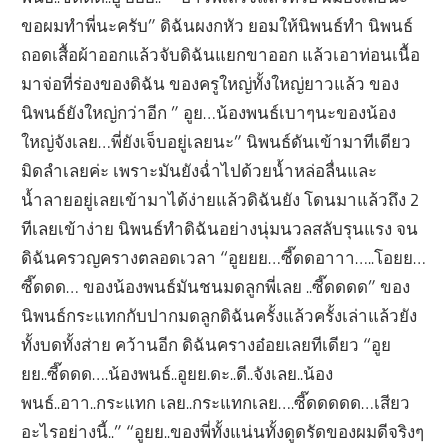
ขอผมทำพี่นะครับ” ดิฉันผงกหัว ยอมให้นิพนธ์ทำ นิพนธ์
ถอดเสื้อผ้าออกแล้วจับดิฉันแยกขาออก แล้วเอาท่อนเนื้อ
มาจ่อที่ร่องของดิฉัน ของครูใหญ่ทั้งใหญ่ยาวแล้ว ของ
นิพนธ์ยังใหญ่กว่าอีก ” อูย…น้องพนธ์เบาๆนะของน้อง
ใหญ่จังเลย…พี่ยังเจ็บอยู่เลยนะ” นิพนธ์ดันเข้ามาทีเดียว
มิดลำเลยค่ะ เพราะมันยังฉ่ำไปด้วยน้ำหล่อลื่นและ
น้ำลายอยู่เลยเข้ามาได้ง่ายแล้วดิฉันยัง โดนมาแล้วถึง 2
ทีเลยเข้าง่าย นิพนธ์ทำดิฉันอย่างนุ่มนวลสลับรุนแรง จน
ดิฉันครวญครางตลอดเวลา “อูยยย…ซี๊ดดอาาา…..โอยย…
ซี๊ดดด… ของน้องพนธ์มันชนมดลูกพี่เลย ..ซี๊ดดดด” ของ
นิพนธ์กระแทกกับปากมดลูกดิฉันครั้งแล้วครั้งเล่าแล้วยัง
ทั้งบดทั้งส่าย คว้านอีก ดิฉันครางอ๋อยเลยทีเดียว “อูย
ยย..ซี๊ดดด….น้องพนธ์..อูยย.ดะ..ดี..จังเลย..น้อง
พนธ์..อาา..กระแทก เลย..กระแทกเลย….ซี๊ดดดดด…เสียว
อะไรอย่างนี้..” “อูยย..ของพี่ทั้งแน่นทั้งดูดรัดของผมดีจริงๆ