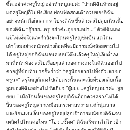
ซี๊ด..อย่าค่ะครูใหญ่ อย่าทำหนูเลยค่ะ “ปากดิฉันห้ามอยู่
แต่ครูใหญ่ก็ไม่ฟังเสียง ฟอนฟัดสองเต้าอวบของดิฉัน
อย่างหนัก มือก็ถลกกระโปรงดิฉันขึ้นล้วงลงไปลูบเนินเนื้อ
ของดิฉัน “อู๊ยยย…ครู..อย่าค่ะ..อูยยย..อย่า…” ตัวดิฉันเอง
แม้ไม่เต็มใจและกำลังจะโดนครูใหญ่ข่มขืน แต่โดน
เล้าโลมอย่างหนักหน่วงก็อดที่จะมีอารมณ์คล้อยตามไม่
ได้ ครูใหญ่กดดิฉันนอนลงบนโต๊ะแล้วครูใหญ่เลียต่ำลง
มาที่หน้าท้อง ลงไปเรื่อยๆแล้วถอดกางเกงในดิฉันออกไป
คาอยู่ที่ข้อเท้าปากก็พร่ำว่า “ครูน้อยสวยไปทั้งตัวเลย ขอ
ครูนะ” ครูใหญ่ก้มลงไปเลียตรงนั้นและเลียที่ร่องกลีบเนื้อ
อูมของดิฉันอย่างไม่ รังเกียจ “อู๊ยยย…ครูใหญ่ อย่าค่ะ ..อูย
ยยย..” เมื่อโดนลิ้นของครูใหญ่ดิฉันก็อดควรครางไม่ได้
ลิ้นของครูใหญ่สากเหมือนกระดาษทราย แต่ก็นุ่มนวล
และร้อนแรง ลิ้นของครูใหญ่ปลุกเร้าอารมณ์ของดิฉันจน
เตลิดไปไหนต่อไหน “โอว…ซี๊ดด” ดิฉันเริ่มทนไม่ไหวอีก