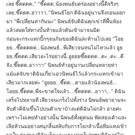
เลย ซี๊ดดดด..” “ซี๊ดดด..น้องพนธ์บดร่องอย่างนี้ดีจริงๆ
เลย..ซี๊ดดด..อาาาา..”นิพนธ์โยก ดิฉันอยู่นานจึงถอนออก
มา “พี่เปลี่ยนท่ากันนะ” นิพนธ์จับดิฉันคุกเข่าที่พื้นห้อง
แล้วสอดใส่ทางบั้นท้ายแล้วดันเข้ามาจนมิด
ก่อนจะกระแทกปั๊กๆจนก้นของดิฉันสะท้านไปเลย “โอย
ยย…ซี๊ดดดดด…น้องพนธ์…พี่เสียวจนทนไม่ไหวแล้ว อูย
ยย..ซี๊ดดด..เสียวอะไรอย่างนี้..อูยยยซี๊ดดดด…ดะ ..ดะ…ดี
จัง..ซี๊ดดด..อาาาา” นิพนธ์ทำอยู่นานเปลี่ยนหลายท่า
แม้แต่จับขาดิฉันเกี่ยวเอวนิพนธ์ไว้แล้วกระแทกเข้ามา
เสียวมากเลยค่ะ “อูยยย…ซี๊ดด….ตายแล้วน้องพนธ์…
โอยย..ซี๊ดดด..พี่จะขาดใจแล้ว… ซี๊ดดดด…อาาา…” ดิฉัน
เสร็จไปหลายที เสียวจนเกร็งไปทั้งร่าง นิพนธ์พยายามจะ
จับตัวดิฉันขึ้นไปบนตัวเขาบ้างแต่ดิฉันไม่กล้า อายค่ะ
เพราะไม่เคยทำอย่างนั้น นิพนธ์ทั้งดูดนม ฟัดสองเต้าและ
เลียหัวนมอย่างสนุกลิ้นสลับกับการโยกลำเนื้อทิ่มแทงเข้า
มาใน ร่องของดิฉันเร็วและแรง ปากก็เอ่ยชมดิฉันอยู่ไม่