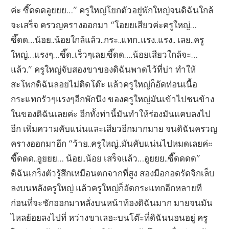
ค่ะ ซี๊ดดดอูยยย…” ครูใหญ่โยกตัวอยู่พักใหญ่จนดิฉันใกล้
จะเสร็จ ครวญครางออกมา “โอยยเสียวค่ะครูใหญ่…
ซี๊ดด…น้อย..น้อยใกล้แล้ว..กระ..แทก..แรง..แรง.. เลย..ครู
ใหญ่…แรงๆ…ซี๊ด..เร็วๆเลย.ซี๊ดด….น้อยเสียวใกล้จะ…
แล้ว.” ครูใหญ่จับสองขาของดิฉันพาดไว้ที่บ่า ทำให้
สะโพกดิฉันลอยไม่ติดโต๊ะ แล้วครูใหญ่ก็อัดท่อนเนื้อ
กระแทกรัวๆแรงๆอีกพักนึง ของครูใหญ่มันเข้าไปชนข้าง
ในของดิฉันเลยค่ะ อีกทั้งท่านี้มันทำให้ร่องมันแคบลงไป
อีก เพิ่มความคับแน่นและเสียวอีกมากมาย จนดิฉันครวญ
ครางออกมาอีก “ว้าย..ครูใหญ่..มันคับแน่นไปหมดเลยค่ะ
ซี๊ดดด..อูยยย… น้อย..น้อย เสร็จแล้ว…อูยยย..ซี๊ดดดด”
ดิฉันเกร็งตัวรู้สึกเหมือนตกจากที่สูง สองมือกอดรัดจิกเล็บ
ลงบนหลังครูใหญ่ แล้วครูใหญ่ก็อัดกระแทกอีกหลายที
ก่อนที่จะชักออกมาหลั่งบนหน้าท้องดิฉันมาก มายจนมัน
ไหลย้อยลงไปที่ หว่างขาเลอะบนโต๊ะที่ดิฉันนอนอยู่ ครู