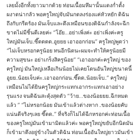
เลยมั้งอีกทั้งยาวมากด้วย ท่อนเนื้อมหึมานั้นแดงก่ำตั้ง
ผงาดน่ากลัว พอครูใหญ่จับมันกดลงร่องแค่หัวหยัก ดิฉัน
ถึงกับกรีดร้อง มันเจ็บและตึงเหมือนของดิฉันกำลังจะฉีก
ขาดไม่มีชิ้นดีเลยค่ะ “โอ๊ย…อย่าเพิ่งค่ะ อย่าเพิ่งค่ะครู
ใหญ่มันเจ็บ..ซี๊ดดดด..อูยยย เอาออกก่อน” ครูใหญ่พูดว่า
“ไม่เจ็บหรอกครูน้อย ทนอีกนิดนะผมจะทำให้ครูน้อยมี
ความสุขนะ อย่าเกร็งสิครูน้อย” “เอาออกค่ะครูใหญ่ ของ
ครูใหญ่ มันใหญ่เหลือเกินน้อยไม่เคยโดนอันใหญ่ขนาดนี้
อูยย..น้อยเจ็บค่ะ..เอาออกก่อน..ซี๊ดด..น้อยเจ็บ..” ครูใหญ่
เหมือนไม่ได้ยินครูใหญ่กระแทกเอากระแทกเอาอย่าง
รุนแรง จนดิฉันสะดุ้งสุดตัว “ว้าย…ของน้อยยย..ฉีกหมด
แล้ว ” “ไม่หรอกน้อย มันเข้าแล้วต่างหาก ..ของน้อยคับ
แน่นดีจริงๆเลย ซี๊ดด..” ที่จริงก็ไม่ได้ฉีกหรอกค่ะท่อนเนื้อ
ของครูใหญ่มันเข้ามามิดแล้วค่ะ พอครูใหญ่ขยับอีกนิดมัน
ก็เข้ามาตึงอยู่ข้างในตัวดิฉัน ท่อนเนื้ออันใหญ่ยาวมันเข้า