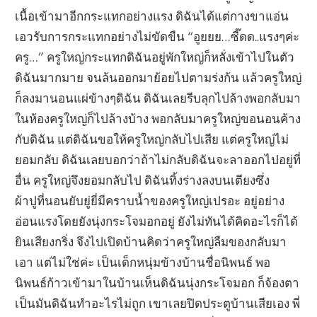
เนื้อเข้ามาอีกกระแทกอย่างแรง ดิฉันได้แต่กางขาแอ่น
เอวรับการกระแทกอย่างไม่ขัดขืน “อูยยย…ซี๊ดด..แรงๆค่ะ
ครู…” ครูใหญ่กระแทกดิฉันอยู่พักใหญ่ก็หลั่งเข้าไปในตัว
ดิฉันมากมาย จนล้นออกมาย้อยไปตามร่งก้น แล้วครูใหญ่
ก็ลงมานอนแผ่ข้างๆดิฉัน ดิฉันเลยรีบลุกไปล้างพอกลับมา
ในห้องครูใหญ่ก็ไปล้างบ้าง พอกลับมาครูใหญ่ขอนอนค้าง
กับดิฉัน แต่ดิฉันขอให้ครูใหญ่กลับไปเสีย แต่ครูใหญ่ไม่
ยอมกลับ ดิฉันเลยบอกว่าถ้าไม่กลับดิฉันจะลาออกไปอยู่ที่
อื่น ครูใหญ่จึงยอมกลับไป ดิฉันทิ้งร่างลงบนเตียงซึ่ง
ผ้าปูที่นอนยับยู่ยี่มีคราบน้ำของครูใหญ่เปรอะ อยู่อย่าง
อ่อนแรงโดยยังนุ่งกระโจมอกอยู่ ยังไม่ทันได้คิดอะไรก็ได้
ยินเสียงกริ่ง จึงไปเปิดบ้านคิดว่าครูใหญ่ลืมของกลับมา
เอา แต่ไม่ใช่ค่ะ เป็นเด็กหนุ่มข้างบ้านชื่อนิพนธ์ พอ
นิพนธ์ก้าวเข้ามาในบ้านเห็นดิฉันนุ่งกระโจมอก ก็จ้องตา
เป็นมันดิฉันทำอะไรไม่ถูก เขาเลยปิดประตูบ้านเสียเอง พี่