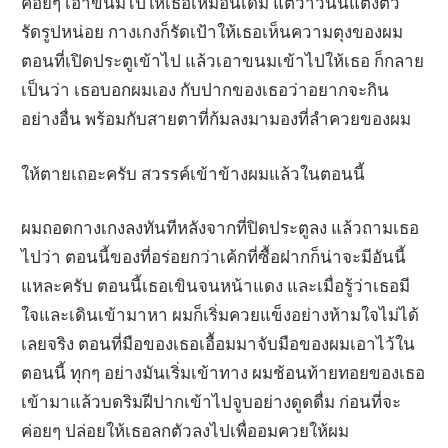
ค่อยๆ เอาขนมไปให้เธอเหมือนเดิม แต่ว่าวันนี้แต่งตัว
รัดรูปหน่อย กางเกงก็รัดเป้าให้เธอเห็นความตุงของผม
ตอนที่เปิดประตูเข้าไป แล้วเอาขนมเข้าไปให้เธอ ก็กลาย
เป็นว่า เธอบอกผมเอง กับปากของเธอว่าอยากจะกิน
อย่างอื่น พร้อมกับสายตาที่ก้มลงมามองที่ลำควยของผม
ให้ตายเถอะครับ สวรรค์เข้าข้างผมแล้วในตอนนี้
ผมถอดกางเกงลงทันทีหลังจากที่ปิดประตูลง แล้วถามเธอ
ไปว่า ตอนนี้ของที่อร่อยกว่าเค้กที่ซื้อฝากก็น่าจะมีอันนี้
แหละครับ ตอนนี้เธอเขินจนหน้าแดง และเมื่อรู้ว่าเธอมี
ใจและเดินเข้ามาหา ผมก็เริ่มควยแข็งอย่างห้ามใจไม่ได้
เลยจริง ตอนที่มือของเธอเอื้อมมาจับมือของผมเอาไว้ใน
ตอนนี้ ทุกๆ อย่างมันเริ่มเข้าทาง ผมช้อนท้ายทอยของเธอ
เข้ามาแล้วบดริมฝีปากเข้าไปจูบอย่างดูดดื่ม ก่อนที่จะ
ค่อยๆ ปล่อยให้เธอลกตัวลงไปเพื่ออมควยให้ผม