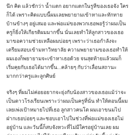
นึก คิด แล้วชักว่า น้ำแตก อยากแตกในรูหีของเธอจัง ใคร
ก็ได้ เพราะคิดแบบนี้ผมเลยพยายามเข้าหาและทักทาย
บ้านข้างๆ อยู่เสมอ และพ่อแม่ของพวกเธอพอรู้ว่าผมเป็น
ครูก็ยิ่งให้เกียรติผมมากขึ้น นั่นเลยทำให้ลูกสาวของเธอ
มาขอความช่วยเหลือผมบ่อยๆ เพราะว่าเธอกำลังจะ
เตรียมสอบเข้ามหาวิทยาลัย ความพยายามของเธอทำให้
ผมเองก็พยายามจะเข้าหาเธอด้วย จนสุดท้ายแล้วผมก็
เริ่มคุยกับเธอได้มากขึ้น…คล้ายๆ กับว่าเลื่อนสถานะ
มากกว่าครูและลูกศิษย์
จริงๆ ที่ผมไม่ค่อยอยากจะยุ่งกับน้องสาวของเธอแม้ว่าจะ
เป็นดาวโรงเรียนเพราะว่าผมเป็นครูที่นั่น ทำให้ตอนนี้ผม
เลยเพ่งเป้าหมายไปที่เธอ ลูกสาวคนโต ผมเอาขนมไป
ฝากเธอบ่อยๆ และชอบเอาไปในช่วงที่พ่อแม่ของเธอไม่
อยู่บ้าน และวันนี้ก็สบจังหวะที่ไม่มีใครอยู่บ้านเลย ผม