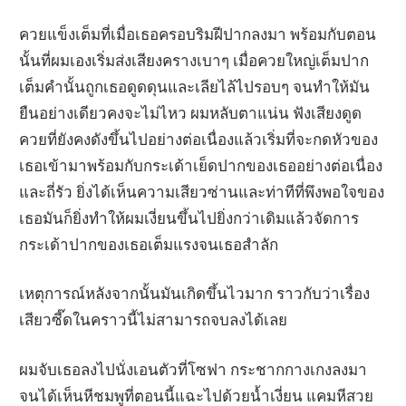
ควยแข็งเต็มที่เมื่อเธอครอบริมฝีปากลงมา พร้อมกับตอน
นั้นที่ผมเองเริ่มส่งเสียงครางเบาๆ เมื่อควยใหญ่เต็มปาก
เต็มคำนั้นถูกเธอดูดดุนและเลียไล้ไปรอบๆ จนทำให้มัน
ยืนอย่างเดียวคงจะไม่ไหว ผมหลับตาแน่น ฟังเสียงดูด
ควยที่ยังคงดังขึ้นไปอย่างต่อเนื่องแล้วเริ่มที่จะกดหัวของ
เธอเข้ามาพร้อมกับกระเด้าเย็ดปากของเธออย่างต่อเนื่อง
และถี่รัว ยิ่งได้เห็นความเสียวซ่านและท่าทีที่พึงพอใจของ
เธอมันก็ยิ่งทำให้ผมเงี่ยนขึ้นไปยิ่งกว่าเดิมแล้วจัดการ
กระเด้าปากของเธอเต็มแรงจนเธอสำลัก
เหตุการณ์หลังจากนั้นมันเกิดขึ้นไวมาก ราวกับว่าเรื่อง
เสียวซี๊ดในคราวนี้ไม่สามารถจบลงได้เลย
ผมจับเธอลงไปนั่งเอนตัวที่โซฟา กระชากกางเกงลงมา
จนได้เห็นหีชมพูที่ตอนนี้แฉะไปด้วยน้ำเงี่ยน แคมหีสวย