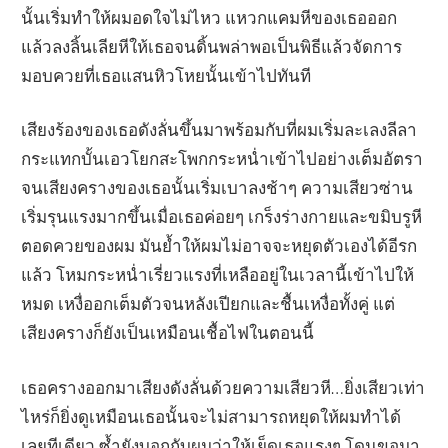
นั้นเริ่มทำให้ผมอดใจไม่ไหว แหวกแคมหีของเธอออก
แล้วลงลิ้นเลียหีให้เธอจนดิ้นพล่าพอเป็นพิธีแล้วจัดการ
มอบควยที่เธอแสนหิวโหยนั้นเข้าไปทันที
เสียงร้องของเธอดังลั่นขึ้นมาพร้อมกับที่ผมเริ่มละเลงลีลา
กระแทกบั้นเอวโยกสะโพกกระหน่ำเข้าไปอย่างเต็มอัตรา
จนเสียงครางของเธอนั้นเริ่มเบาลงช้าๆ ความเสียวซ่าน
เริ่มรุนแรงมากขึ้นเมื่อเธอค่อยๆ เกร็งร่างกายและขมิบรูหี
ตอดควยของผม มันย้ำให้ผมไม่อาจจะหยุดตัวเองได้อีรก
แล้ว โหมกระหน่ำเรี่ยวแรงที่เหลืออยู่ในเวลานี้เข้าไปให้
หมด เหงื่ออกเต็มตัวจนหลังเปียกและชื้นเหงื่อทั้งคู่ แต่
เสียงครางก็ยังเป็นเหมือนเชื้อไฟในตอนนี้
เธอครางออกมาเสียงดังลั่นด้วยความเสียวหี…ยิ่งเสียวเท่า
ไหร่ก็ยิ่งดูเหมือนเธอนั้นจะไม่สามารถหยุดให้ผมทำได้
เลยทีเดียว ซ้ำยังบอกกับผมว่าให้เย็ดเธอแรงๆ โดนขอมา