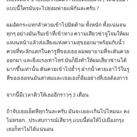
แบบนี้ใครมันจะไปยอมพ่ายแพ้กันละครับ ?
ผมอัดกระแทกลำควยเข้าไปมิดด้าม ทั้งหนัก ทั้งแน่นจน
ทุกๆ อย่างมันเริ่มเข้าที่เข้าทาง ความเสียวซ่าจู่โจมให้ผม
แหงนหน้าแล้วส่งเสียงแห่งความสุขออกมาพร้อมกับน้ำ
ควยที่ทะลักแตกในคารูหีของเธอ ผมพยายามที่จะดันควย
ออกมา และยิ่งแรงเท่าไหร่ มันก็ยิ่งทำให้ผมเสียวซ่านได้
มากขึ้นเท่านั้น ดันควยเข้าไปย้ำๆ ฝากน้ำควยเอาไว้ในรู
หีของเธอจนมันสาสมและเธอเองก็อิ่มอย่างที่เธอต้องการ
จากนี้มีเวลาติวให้เธออีกราวๆ 3 เดือน
ถ้าจับเธอเย็ดหีทุกวันละครับ มันจะเยอะเกินไปไหมนะ คง
ไม่หรอก…ประสบการณ์เสียวๆ แบบนี้ต่อให้ไปเมืองกรุง
เธอก็หาไม่ได้แน่นอน