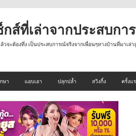
งเซ็กส์ที่เล่าจากประสบกา
านแล้วจะต้องทึ่ง เป็นประสบการณ์จริงจากเพื่อนๆทางบ้านที่มาเล่าส
ึกษา
แอบเอา
ปลุกปล้ำ
สวิงกิ้ง
ครั้งแ