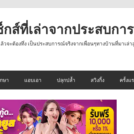
งเซ็กส์ที่เล่าจากประสบกา
านแล้วจะต้องทึ่ง เป็นประสบการณ์จริงจากเพื่อนๆทางบ้านที่มาเล่าส
ึกษา
แอบเอา
ปลุกปล้ำ
สวิงกิ้ง
ครั้งแ