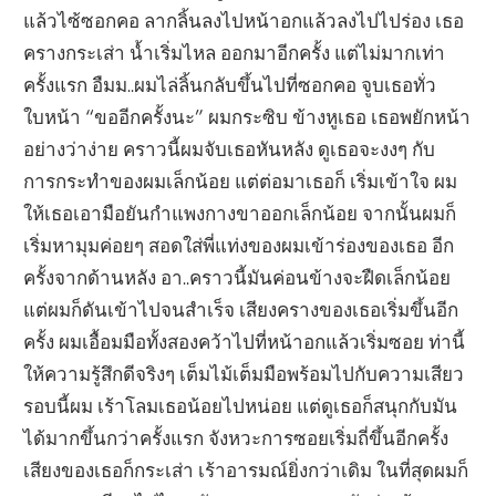
แล้วไซ้ซอกคอ ลากลิ้นลงไปหน้าอกแล้วลงไปไปร่อง เธอ
ครางกระเส่า น้ำเริ่มไหล ออกมาอีกครั้ง แต่ไม่มากเท่า
ครั้งแรก อืมม..ผมไล่ลิ้นกลับขึ้นไปที่ซอกคอ จูบเธอทั่ว
ใบหน้า “ขออีกครั้งนะ” ผมกระซิบ ข้างหูเธอ เธอพยักหน้า
อย่างว่าง่าย คราวนี้ผมจับเธอหันหลัง ดูเธอจะงงๆ กับ
การกระทำของผมเล็กน้อย แต่ต่อมาเธอก็ เริ่มเข้าใจ ผม
ให้เธอเอามือยันกำแพงกางขาออกเล็กน้อย จากนั้นผมก็
เริ่มหามุมค่อยๆ สอดใส่พี่แท่งของผมเข้าร่องของเธอ อีก
ครั้งจากด้านหลัง อา..คราวนี้มันค่อนข้างจะฝืดเล็กน้อย
แต่ผมก็ดันเข้าไปจนสำเร็จ เสียงครางของเธอเริ่มขึ้นอีก
ครั้ง ผมเอื้อมมือทั้งสองคว้าไปที่หน้าอกแล้วเริ่มซอย ท่านี้
ให้ความรู้สึกดีจริงๆ เต็มไม้เต็มมือพร้อมไปกับความเสียว
รอบนี้ผม เร้าโลมเธอน้อยไปหน่อย แต่ดูเธอก็สนุกกับมัน
ได้มากขึ้นกว่าครั้งแรก จังหวะการซอยเริ่มถี่ขึ้นอีกครั้ง
เสียงของเธอก็กระเส่า เร้าอารมณ์ยิ่งกว่าเดิม ในที่สุดผมก็