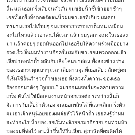
ลื่น แต่ เธอเกร็งเสียจนตัวสั่น ผมขยับนิ้วชี้เข้าออกช้าๆ
เธอทั้งเกร็งทั้งตอดรัดจนนิ้วผมชาเลยทีเดียว ผมค่อย
ทรมานเธอไปเรื่อยๆ จนเธออาการร่อแร่เต็มทน เหมือน
จะไม่ไหวแล้ว เอาล่ะ..ได้เวลาแล้ว ผมรูดกางเกงในเธอลง
มา แล้วค่อยๆ ถอดมันออกไป เธอรีบให้ความร่วมมืออย่าง
รวดเร็ว ลิ้นผมทำงานอีกครั้ง ผมจับขาเธอแหวกออกแล้ว
เลียปาดหน้าถ้ำ สลับกับเลียโคนขาอ่อน ทั้งสองข้าง ร่าง
ของเธอกระตุกเบาๆ เวลาเลียผ่านจุดที่เธอเสียว สักครู่ผม
ก็เริ่มใช้ลิ้นสำรวจถ้ำของเธอ ทั้งควงทั้งควาน ของเธอ
ร้องออกมาดังๆ “อูยยย..” ผมรอจนเธอเริ่มจะคลายความ
เกร็ง หันไปใช้มือเล่นงานหน้าอกเธอต่อ ระหว่างนั้นก็
จัดการกับเสื้อผ้าตัวเอง จนเธอเพลินได้ที่และเลิกเกร็งตัว
ผมเอาเจ้าหนูน้อยของผมจ่อหัวไว้หน้าถ้ำ เธอคงรู้ว่าผม
จะทำอะไร น้ำของเธอเริ่มทะลักออกมาอีกรอบจนท่วมหัว
ของผมที่จ่อไว้ อา..น้ำขึ้นให้รีบเสียบ สุภาษิตที่ผมคิดได้