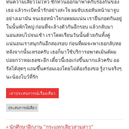
ทนความเสียวไม่ไหว ชักทวนออกมาพาดกับร่องก้นของ
เธอ แล้วระเบิดน้ำรักอย่างสะใจ ผมจับเธอหันหน้ามาจูบ
อย่างเมามัน จนเธอหนำใจกอดผมแน่น เรายืนกอดกันอยู่
ในนั้นพักใหญ่ ก่อนที่จะล้างตัวกันอีกรอบ แล้วกลับมา
นอนสลบไปจนเช้า เราโดดเรียนวันนั้นด้วยกันทั้งคู่
แน่นอนเราสนุกกันอีกสองรอบ ก่อนที่ผมจะพาเธอกลับหอ
หลังจากนั้นเหรอครับ เธอก็มาใช้บริการอพาตเม้นต์ผม
บ่อยกว่าหอเธอซะอีก เดี๋ยวนี้เธอเก่งขึ้นมากแล้วครับ ออ
รัลได้สุดๆ แถมขึ้นคร่อมเองโดยไม่ต้องร้องขอ รู้งานจริงๆ
นะน้องโบว์ที่รัก
เล่าประสบการณ์เรื่องเสียว
ประสบการณ์เสียว
Previous
นักศึกษาฝึกงาน ”กระแทกเสียวสามสาว”