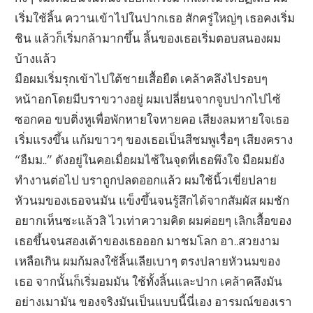
เริ่มใช้ลิ้น ควานเข้าไปในปากเธอ สักครู่ใหญ่ๆ เธอคงเริ่ม
ชิน แล้วก็เริ่มกล้ามากขึ้น ลิ้นของเธอเริ่มตอบสนองผม
บ้างแล้ว
มือผมเริ่มรุกเข้าไปใต้ชายเสื้อยืด เคล้าคลึงไปรอบๆ
หน้าอกโดยมีบราขวางอยู่ ผมเปลี่ยนจากจูบปากไปไซ้
ซอกคอ ขบติ่งหูเพื่อพักหายใจหายคอ เสียงลมหายใจเธอ
เริ่มแรงขึ้น แก้มขาวๆ ของเธอเป็นสีชมพูเรื่อๆ เสียงคราง
“อืมม..” ดังอยู่ในคอเมื่อผมไซ้ในจุดที่เธอพึงใจ มือผมยัง
ทำงานต่อไป บราถูกปลดออกแล้ว ผมใช้นิ้วเขี่ยปลาย
หัวนมของเธอจนมัน แข็งขึ้นจนรู้สึกได้จากสัมผัส ผมชัก
อยากเห็นซะแล้วสิ ไวเท่าความคิด ผมค่อยๆ เลิกเสื้อของ
เธอขึ้นจนสองเต้าของเธอออก มาชมโลก อา..สวยงาม
เหลือเกิน ผมก้มลงใช้ลิ้นเลียเบาๆ ตรงปลายหัวนมของ
เธอ จากนั้นก็เริ่มอมมัน ใช้ทั้งลิ้นและปาก เคล้าคลึงมัน
อย่างเมามัน ของจริงมันเป็นแบบนี้นี่เอง อารมณ์ของเรา