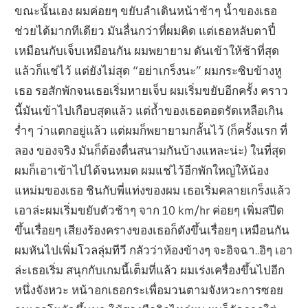
ขณะนั้นเอง ผมค่อยๆ ขยับลำเดินหน้าช้าๆ น้ำของเธอ
ช่วยได้มากทีเดียว มันลื่นกว่าที่ผมคิด แต่เธอหลับตาปี๋
เหมือนกับเจ็บเหมือนกัน ผมพยายาม ดันเข้าให้ช้าที่สุด
แล้วก็แช่ไว้ แต่ยังไม่สุด “อย่าเกร็งนะ” ผมกระซิบข้างหู
เธอ รอสักพักจนเธอเริ่มหายเจ็บ ผมเริ่มขยับอีกครั้ง คราว
นี้มันเข้าไปเกือบสุดแล้ว แต่ถ้ำของเธอตอดรัดเหลือเกิน
ร่ำๆ ว่าแตกอยู่แล้ว แต่ผมก็พยายามกลั้นไว้ (ก็ครั้งแรก ที่
ลอง ของจริง มันก็ต้องตื่นสนามกันบ้างแหละน่ะ) ในที่สุด
ผมก็เอาเข้าไปได้จนหมด ผมแช่ไว้อีกพักใหญ่ให้น้อง
แหม่มของเธอ ชินกับพี่แท่งของผม เธอเริ่มคลายเกร็งแล้ว
เอาล่ะผมเริ่มขยับตัวช้าๆ จาก 10 km/hr ค่อยๆ เพิ่มสปีด
ขึ้นเรื่อยๆ เสียงร้องครางของเธอก็ดังขึ้นเรื่อยๆ เหมือนกัน
ผมหันไปเพิ่มโวลลุ่มทีวี กลัวว่าห้องข้างๆ จะอิจฉา..อิๆ เอา
ล่ะเธอเริ่ม สนุกกับเกมนี้เต็มที่แล้ว ผมเร่งเครื่องขึ้นไปอีก
หนึ่งจังหวะ หน้าอกเธอกระเพื่อมวนตามจังหวะการซอย