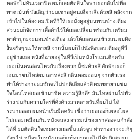
หอพักไม่ทันเวลาปิด ผมก็เลยตัดสินใจพาเธอกลับไปที่อ
พาตเม้นท์ บังเอิญว่าผมเช่าอยู่คนเดียวเสียด้วยสิ หลังจาก
เข้าไปในห้อง ผมเปิดทีวีให้เธอนั่งดูอยู่บนพรมข้างเตียง
ส่วนผมก็จัดการ เสื้อผ้าไว้ให้เธอเปลี่ยน พร้อมกับเตรียม
หาผ้าปูกะจะนอนข้างเตียง แล้วให้เธอนอนข้างบน ผมคิด
งั้นจริงๆ นะให้ตายสิ จากนั้นผมก็ไปนั่งพิงขอบเตียงดูทีวี
อยู่ข้างเธอ หนังที่ฉายอยู่ในทีวีเป็นหนังโรแมนติกครับ
เธอเป็นคนอ่อนไหวกับเรื่องพวก นี้ซะด้วยสิ สักพักเธอก็
เอนมาซบไหล่ผม เอาหล่ะสิ กลิ่นหอมอ่อนๆ จากตัวเธอ
ทำให้ร่างกายผมชักจะไม่ปกติเสียแล้วสิ ผมพยายามข่ม
ใจโอบไหล่เธอเข้ามาชิด ความรู้สึกดีๆ มันไหลผ่านไปทั่ว
ร่าง ปนกับความใคร่ที่คั่งค้างมาหลายวันที่ผมไม่ ได้
ระบายออก ผมหน้าเริ่มมืดครับ เชื่อว่าเธอเองก็เผลอไผล
ไปเยอะเหมือนกัน หนังจบลง อารมณ์ของเราสองคนกำลัง
ได้ที่ ผมตัดสินใจเชยคางเธอขึ้นแล้วจูบ ท่าทางอาจจะเก้ๆ
กังๆ ไม่เหมือนในหนัง เธอก็เกร็งมากแต่ไม่ได้ปฏิเสธ ผม