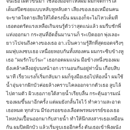
จนเธอโผตัวขึ้นมา ใช้สองมือจิกไหล่ผม ผมก็จัดการใส่
เต็มสปีดซอยแบบหลับหูหลับตา เสียงของเธอเหมือนคน
จะขาดใจตายเสียให้ได้ตรงนั้น ผมเองก็จะไม่ไหวเต็มที
เธอตอดรัดแรงเหลือเกินจนรู้ตัวว่าสุดแน่แล้ว ผมรีบชักพี่
แท่งออกมา กระสุนที่อัดอั้นมานานก็ ระเบิดออก พุ่งเลอะ
ยาวไปจนถึงคางของเธอ อา..เป็นความรู้สึกที่สุดยอดจริงๆ
ผมฟุบลงซบเธอ เหนื่อยหอบกันทั้งสองคน ผมกระซิบข้างหู
เธอ “ผมรักโบว์นะ” เธอกอดผมแน่น มือข้างหนึ่งของผม
ยังเคล้าคลึงอยู่บนหน้าอก เรานอนกันอยู่ท่านั้น เกือบสิบ
นาที เรี่ยวแรงก็เริ่มกลับมา ผมก็จูงมือเธอไปห้องน้ำ ผมใช้
น้ำอุ่นจากฝักบัวค่อยล้างคราบไคลออกจากตัวเธอ ลูบไล้
ไปตามตัว ผิวเธอภายใต้สายน้ำเรียบลื่น กระตุ้นอารมณ์
ของผมขึ้นมาอีกครั้ง แต่ผมยังกลั้นใจไว้ ทำความสะอาด
เธอหมด ทุกส่วน มีร่องรอยของเลือดพรหมจรรย์ของเธอ
ไหลปนเปื้อนออกมากับสายน้ำ ทำให้นึกสงสารเธอเหมือน
กัน ผมปิดฝักบัว แล้วเริ่มจูบเธออีกครั้ง ดันเธอเข้าพิงผนัง