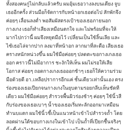
ทั้งสองคนกู่ไม่กลับแล้วครับ ผมอุ้มเธอวางลงบนเตียง จูบ
เธออีกครั้ง ส่วนมือก็จัดการกับหน้าอกเธอต่อไป สักพักจึง
ค่อยๆ เลื่อนลงต่ำ พอสัมผัสตรงเป้าของเธอภายนอก
กางเกง เธอก็ทำเสียงเหมือนตกใจ และไม่พร้อมที่จะให้
มากไปกว่านี้ ผมจึงหยุดมือไว้ เปลี่ยนเป็นใช้ลิ้นเลีย และ
ไซ้เธอไล่จากปาก ลงมาที่หน้าอก ลากมาที่สะดือ เสียงเธอ
ครางหนักหน่วงขึ้น ผมใช้มือค่อยๆ ปลดตะขอกางเกงเธอ
ออก คราวนี้ไม่มีอาการ ชะงักให้เห็น ผมไม่รอให้เสีย
โอกาส ค่อยๆ ถอดกางเกงเธอออกช้าๆ เธอก็ให้ความร่วม
มือด้วยดี อา..เหลือปราการอีกแค่ ชั้นเดียวเท่านั้นเอง ตรง
ร่องของเธอเปียกจนกางเกงในยุบตามรอยกลีบเห็นชัดที
เดียว ผมใช้มือค่อยๆ สำรวจพื้นผิวร่องช้าๆ ค่อยๆ ใช้นิ้วสี
กับร่องของเธอเบาๆ น้ำของเธอเริ่มทะลักออกมาเหมือน
ทำนบแตก ผมใช้นิ้วชี้เป็นแนวหน้าเข้าไปสำรวจถ้ำ โดย
ลอดผ่านใต้ขอบกางเกงในเข้าไป เป็นถ้ำที่เปียกชื้นจริงๆ
นิ้วชี้เข้าไปสำรวจได้อย่างสะดวกโยธินด้วยความเปียก