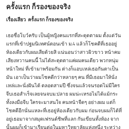
ครั้งแรก ก็รองของจริง
เรื่องเสียว ครั้งแรก ก็รองของจริง
เธอชื่อโบว์ครับ เป็นผู้หญิงคนแรกที่สะดุดตาผม ตั้งแต่วัน
แรกที่เข้าปฐมนิเทศน์ตอนเข้า ม.4 แล้วก็โชคดีที่เธออยู่
ห้องเดียวกับผมเสียด้วยสิ แน่นอนว่าสาวผิวขาว หน้าคม
เสียงหวานคนนี้ ไม่ได้สะดุดตาแค่ผมคนเดียว พวกหนุ่ม
หน้าใหม่ ที่เข้ามาพร้อมกัน ต่างก็แอบเหล่เธอกันตาเป็น
มัน เอาเป็นว่าผมโชคดีกว่าหลายๆ คน ที่มีเธอมาให้นั่ง
เหล่และนั่งฝันได้ ตลอดสามปี ซึ่งจนแล้วจนรอดไม่มีใคร
จีบเธอสำเร็จเลยจนจบม.ปลาย ผมน่ะเหรอไม่ได้แม้กระ
ทั้งลงมือจีบ ใครจะมาสนใจ คนหน้าจืดๆ อย่างผม แต่ก็
โชคดีอีกนั่นแหละที่เธอยู่ห้องเดียวกับผม ก่อนจบผมก็ได้ที่
อยู่เธอมาจากสมุดเฟรนด์ชิพที่แลก กันเขียนทั้งห้อง จาก
นั้นผมก็เข้ามาเรียนต่อในมหาวิทยาลัยแห่งหนึ่ง ระหว่าง