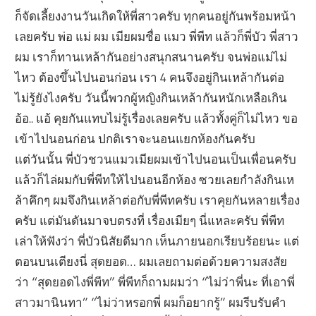
ก็จัดเลี้ยงงานวันเกิดให้พี่สาวครับ ทุกคนอยู่กันพร้อมหน้า
เลยครับ พ่อ แม่ ผม เมียผมชื่อ แมว พี่พีท แล้วก็พี่บัว พี่สาว
ผม เราก็ทานเหล้ากันอย่างสนุกสนานครับ จนพ่อแม่ไม่
ไหว ต้องขึ้นไปนอนก่อน เรา 4 คนจึงอยู่กินเหล้ากันต่อ
ไม่รู้ยังไงครับ วันนี้พวกผู้หญิงกินเหล้ากันหนักเหลือเกิน
อ้อ.. แอ้ คุยกันแทบไม่รู้เรื่องเลยครับ แล้วทั้งคู่ก็ไม่ไหว ขอ
เข้าไปนอนก่อน ปกติเราจะนอนแยกห้องกันครับ
แต่วันนั้น พี่บัวชวนแมวเมียผมเข้าไปนอนเป็นเพื่อนครับ
แล้วก็ไล่ผมกับพี่พีทให้ไปนอนอีกห้อง ซวยเลยกำลังกินเห
ล้าคึกๆ ผมจึงกินเหล้าต่อกับพี่พีทครับ เราคุยกันหลายเรื่อง
ครับ แต่มันดันมาจบตรงที่ เรื่องเมียๆ นี่แหละครับ พี่พีท
เล่าให้ฟังว่า พี่บัวนิสัยดีมาก เห็นภายนอกเรียบร้อยนะ แต่
ตอนบนเตียงนี่ สุดยอด… ผมเลยถามต่อด้วยความสงสัย
ว่า “สุดยอดไงพี่พีท” พี่พีทก็ถามผมว่า “ไม่ว่าพี่นะ ที่เอาพี่
สาวมานินทา” “ไม่ว่าหรอกพี่ ผมก็อยากรู้” ผมรีบรับคำ