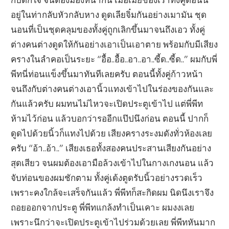
อยู่ในท่ากลับหัวกลับหาง ดูดเลียจิ๋มกันอย่างเมามัน ชุด
นอนที่เป็นชุดคลุมของทั้งคู่ถูกเลิกขึ้นมาจนถึงเอว ทั้งคู่
ต่างคนต่างดูดให้กันอย่างเอาเป็นเอาตาย พร้อมกับมีเสียง
ครางในลำคอเป็นระยะ “อื้อ..อื้อ..อา..อา..ซี้ด..ซี้ด..” ผมกับพี่
พีทนี่ท่อนแข็งขึ้นมาทันทีเลยครับ ตอนนี้ทั้งคู่ก้าวหน้า
จนถึงกับต่างคนต่างเอานิ้วแทงเข้าไปในร่องของกันและ
กันแล้วครับ ผมทนไม่ไหวจะเปิดประตูเข้าไป แต่พี่พีท
ห้ามไว้ก่อน แล้วบอกว่ารออีกแป๊ปนึงก่อน ตอนนี้ ปากก็
ดูดไปด้วยนิ้วก็แทงไปด้วย เสียงครางระงมดังทั่วห้องเลย
ครับ “อ้า..อ้า..” เสียงเธอทั้งสองคนประสานเสียงกันอย่าง
สุดเสียว จนผมต้องเอามือล้วงเข้าไปในกางเกงนอน แล้ว
จับท่อนของผมชักตาม ทั้งคู่เด้งตูดรับนิ้วอย่างรวดเร็ว
เพราะคงใกล้จะเสร็จกันแล้ว พี่พีทก็สะกิดผม นิดนึงเราจึง
ถอยออกจากประตู พี่พีทแกล้งทำเป็นเคาะ ผมงงเลย
เพราะนึกว่าจะเปิดประตูเข้าไปร่วมด้วยเลย พี่พีทหันมาก