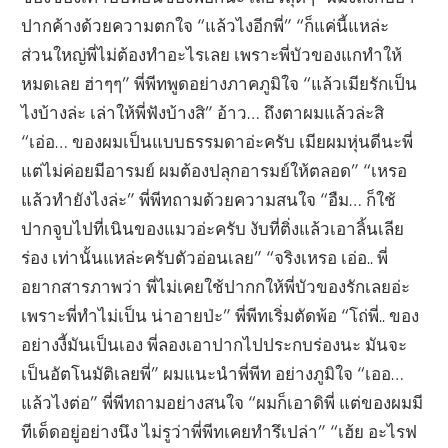
ปากค้างด้วยความตกใจ “แล้วไงอีกพี่” “ก็แค่นี้แหล่ะ
ส่วนใหญ่พี่ไม่ต้องทำอะไรเลย เพราะพี่บัวของแกทำให้
หมดเลย ฮ่าๆๆ” พี่พีทพูดอย่างภาคภูมิใจ “แล้วเมียรักเป็น
ไงบ้างล่ะ เล่าให้พี่ฟังบ้างสิ” อ้าว… ถึงตาผมแล้วล่ะสิ
“เอ่อ… ของผมเป็นแบบธรรมดาอ่ะครับ เมียผมหุ่นดีนะพี่
แต่ไม่ค่อยมีอารมย์ ผมต้องปลุกอารมย์ให้ตลอด” “เหรอ
แล้วทำยังไงล่ะ” พี่พีทถามด้วยความสนใจ “อืม… ก็ใช้
ปากจูบไปที่เนินของแมวอ่ะครับ งับที่ติ่งแล้วเอาลิ้นเลีย
ร่อง เท่านั้นแหล่ะครับตัวอ่อนเลย” “จริงเหรอ เอ่อ.. พี่
อยากสารภาพว่า พี่ไม่เคยใช้ปากกให้พี่บัวของรักเลยอ่ะ
เพราะพี่ทำไม่เป็น น่าอายป่ะ” พี่พีทเริ่มตัดพ้อ “โถ่พี่.. ของ
อย่างงี้มันเป็นเอง พี่ลองเอาปากไปประกบร่องนะ มันจะ
เป็นอัตโนมัติเลยพี่” ผมแนะนำพี่พีท อย่างภูมิใจ “เออ…
แล้วไงต่อ” พี่พีทถามอย่างสนใจ “ผมก็เอาดิพี่ แต่ของผมมี
ทีเด็ดอยู่อย่างนึง ไม่รูว่าพี่พีทเคยทำรึเปล่า” “เฮ้ย อะไรฟ