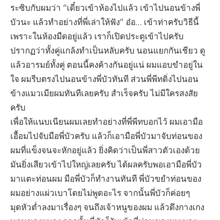
ระซิบกับผมว่า “เดี๋ยวเข้าห้องไปแล้ว เข้าไปนอนข้างพี่
บัวนะ แล้วทำอย่างที่พี่เล่าให้ฟัง” อ๋อ… เข้าท่าครับวิธีนี้
เพราะในห้องมืดอยู่แล้ว เราก็เปิดประตูเข้าไปครับ
ปรากฏว่าทั้งคู่แกล้งทำเป็นหลับครับ นอนแยกกันเชียว ดู
แล้วอารมย์ทั้งคู่ ตอนนี้คงค้างกันอยู่แน่ ผมแอบขำอยู่ใน
ใจ ผมรีบตรงไปนอนข้างพี่บัวทันที ส่วนพี่พีทดิ่งไปนอน
ข้างแมวเมียผมทันทีเลยครับ สำเร็จครับ ไม่มีใครสงสัย
ครับ
เพื่อให้แนบเนียนผมเลยทำอย่างที่พี่พีทบอกไว้ ผมเอามือ
เอื้อมไปจับมือพี่บัวครับ แล้วก็เอามือพี่บัวมาจับท่อนของ
ผมที่แข็งจนจะหักอยู่แล้ว ยิ่งคิดว่าเป็นพี่สาวตัวเองด้วย
มันยิ่งเสียวเข้าไปใหญ่เลยครับ ได้ผลครับพอเอามือพี่บัว
มาแตะท่อนผม มือพี่บัวก็ทำงานทันที พี่บัวขยำท่อนของ
ผมอย่างแผ่วเบาโดยไม่พูดอะไร จากนั้นพี่บัวก็ค่อยๆ
มุดหัวต่ำลงมาเรื่องๆ จนถึงเจ้าหนูของผม แล้วดึงกางเกง