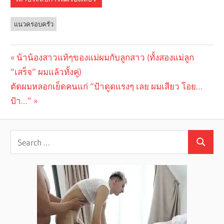
แนวครอบครัว
Previous
น้าน้องสาวแท้ๆของแม่ผมกับลูกสาว (ทั้งสองแม่ลูก
Post
“เสร็จ” ผมแล้วทั้งคู่)
Post:
navigation
Next
ตัดผมหลอกเย็ดคนแก่ “ป้าดูดแรงๆ เลย ผมเสียว โอย…
Post:
ป้า…”