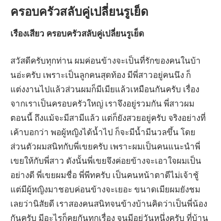
ครอบครัวสลับคู่เปลี่ยนรูเย็ด
เรืองเสียว ครอบครัวสลับคู่เปลี่ยนรูเย็ด
สวัสดีครับทุกท่าน ผมค่อนข้างจะเป็นที่รักของคนในบ้า
นอ่ะครับ เพราะเป็นลูกคนสุดท้อง มีพี่สาวอยู่คนนึง ก็
แต่งงานไปแล้วส่วนผมก็มีเมียแล้วเหมือนกันครับ เรื่อง
จากเราเป็นครอบครัวใหญ่ เราจึงอยู่รวมกัน พี่สาวผม
ตอนนี้ ถึงแม้จะมีสามีแล้ว แต่ก็ยังสวยอยู่ครับ จริงอย่างที่
เค้าบอกว่า พอผู้หญิงได้น้ำไป ก็จะมีน้ำมีนวลขึ้น โดย
ส่วนตัวผมสนิทกับพี่เขยครับ เพราะผมเป็นคนแนะนำพี่
เขยให้กับพี่สาว ดังนั้นพี่เขยจึงค่อยข้างจะเอาใจผมเป็น
อย่างดี พี่เขยผมชื่อ พี่พีทครับ เป็นคนหน้าตาดีไม่เจ้าชู้
แต่มีผู้หญิงมาชอบค่อนข้างจะเยอะ ขนาดเมียผมยังชม
เลยว่านิสัยดี เราสองคนสนิทจนข้างบ้านคิดว่าเป็นพี่น้อง
กันครับ มีอะไรก็คุยกันทุกเรื่อง จนมีอยู่วันหนึ่งครับ ที่บ้าน