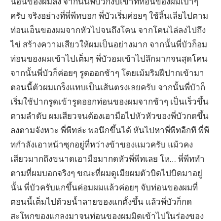
นอนของผมลง จากนั้นพี่บัวก็งับเข้าที่ท่อนของผมเบาๆ
ครับ จริงอย่างที่พี่พีทบอก พี่บัวเริ่มค่อยๆ ใช้ลิ้นเลียไปตาม
ท่อนเอ็นของผมจากหัวไปจนถึงโคน จากโคนไล่ลงไปถึง
ไข่ สร้างความเสียวให้ผมเป็นอย่างมาก จากนั้นพี่บัวก็อม
ท่อนของผมเข้าไปเต็มๆ พี่บัวอมเข้าไปลึกมากจนสุดโคน
จากนั้นพี่บัวก็ค่อยๆ รูดออกช้าๆ โดยเม้มริมฝีปากเข้ามา
ตอนนี้ตัวผมเกร็งแทบเป็นเส้นตรงเลยครับ จากนั้นพี่บัวก็
เริ่มใช้ปากรูดเข้ารูดออกท่อนของผมจากช้าๆ เป็นเร็วขึ้น
ตามลำดับ ผมเสียวจนต้องเอามือไปหัวหัวของพี่บัวกดขึ้น
ลงตามจังหวะ พี่พีทล่ะ พอนึกขึ้นได้ หันไปหาพี่พีทอีกที พี่พี
ทกำลังเอาหน้าซุกอยู่ที่หว่างข้าของแมวครับ แม้วคง
เสียวมากถึงขนาดเอามือมากดหัวพี่พีทเลย โห… พี่พีททำ
ตามที่ผมบอกจริงๆ ขณะที่ผมดูเมียผมตัวบิดไปบิดมาอยู่
นั้น พี่บัวครับแกขึ้นค่อมผมแล้วค่อยๆ จับท่อนของผมที่
ตอนนี้เต็มไปด้วยน้ำลายของแกตั้งขึ้น แล้วพี่บัวก็กด
สะโพกของแกลงมาจนท่อนของผมมิดเข้าไปในร่องของ