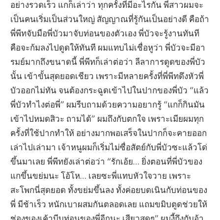
อย่างรวดเร็ว แกก็เล่าว่า ทุกครั้งที่มีอะไรกัน พี่สาวผมจะ
เป็นคนเริ่มเป็นส่วนใหญ่ สัญญาณที่รู้กันเป็นอย่างดี คือถ้า
พี่พีทจับมือพี่บัวมาจับท่อนของตัวเอง พี่บัวจะรู้งานทันที
คือจะก้มลงไปดูดให้ทันที ผมแทบไม่เชื่อหูว่า พี่บัวจะมีอา
รมย์มากถึงขนาดนี้ พี่พีทก็เล่าต่อว่า ลีลาการดูดของพี่บัว
นั้น เข้าขั้นสุดยอดเชียว เพราะมีหลายครั้งที่พี่พีทดึงหัวพี่
บัวออกไม่ทัน จนต้องกระฉูดเข้าไปในปากของพี่บัว “แล้ว
พี่บัวทำไงต่อพี่” ผมรีบถามด้วยความอยากรู้ “แกก็กินมัน
เข้าไปหมดสิวะ ถามได้” ผมถึงกับตกใจ เพราะเมียผมทุก
ครั้งที่ใช้ปากทำให้ อย่างมากพอเสร็จในปากก็จะคายออก
เล่าไปเล่ามา เจ้าหนูผมก็เริ่มไม่ซื่อสัตย์กับพี่บัวซะแล้วโด่
ขึ้นมาเลย พี่พีทยังเล่าต่อว่า “รักเอ้ย… ยิ่งตอนที่พี่บัวของ
แกขึ้นขย่มนะ โอ้โห… เลยซะพี่แทบหัวใจวาย เพราะ
สะโพกนี่สุดยอด ทั้งขย่มขึ้นลง ทั้งค่อยบดเนินกับท่อนของ
พี่ มีช้าเร็ว หนักเบาผสมกันตลอดเลย แถมขมิบตูดช่วยให้
ช่องของเค้าบีบท่อนของพี่อีกนะ เสียวสุดๆ” ผมงี้ถึงกับอ้า