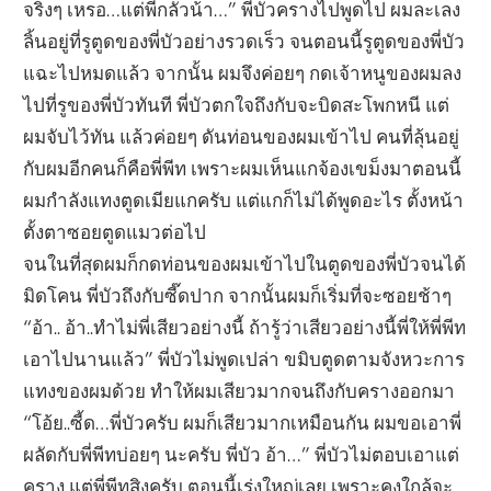
จริงๆ เหรอ…แต่พี่กลัวน้า…” พี่บัวครางไปพูดไป ผมละเลง
ลิ้นอยู่ที่รูตูดของพี่บัวอย่างรวดเร็ว จนตอนนี้รูตูดของพี่บัว
แฉะไปหมดแล้ว จากนั้น ผมจึงค่อยๆ กดเจ้าหนูของผมลง
ไปที่รูของพี่บัวทันที พี่บัวตกใจถึงกับจะบิดสะโพกหนี แต่
ผมจับไว้ทัน แล้วค่อยๆ ดันท่อนของผมเข้าไป คนที่ลุ้นอยู่
กับผมอีกคนก็คือพี่พีท เพราะผมเห็นแกจ้องเขม็งมาตอนนี้
ผมกำลังแทงตูดเมียแกครับ แต่แกก็ไม่ได้พูดอะไร ตั้งหน้า
ตั้งตาซอยตูดแมวต่อไป
จนในที่สุดผมก็กดท่อนของผมเข้าไปในตูดของพี่บัวจนได้
มิดโคน พี่บัวถึงกับซี๊ดปาก จากนั้นผมก็เริ่มที่จะซอยช้าๆ
“อ้า.. อ้า..ทำไม่พี่เสียวอย่างนี้ ถ้ารู้ว่าเสียวอย่างนี้พี่ให้พี่พีท
เอาไปนานแล้ว” พี่บัวไม่พูดเปล่า ขมิบตูดตามจังหวะการ
แทงของผมด้วย ทำให้ผมเสียวมากจนถึงกับครางออกมา
“โอ้ย..ซี้ด…พี่บัวครับ ผมก็เสียวมากเหมือนกัน ผมขอเอาพี่
ผลัดกับพี่พีทบ่อยๆ นะครับ พี่บัว อ้า…” พี่บัวไม่ตอบเอาแต่
คราง แต่พี่พีทสิงครับ ตอนนี้เร่งใหญ่เลย เพราะคงใกล้จะ