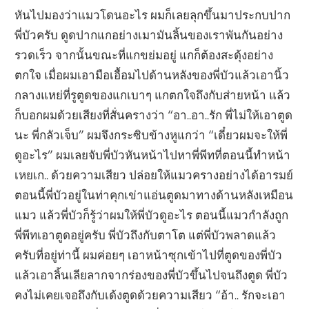
หันไปมองว่าแมวโดนอะไร ผมก็เลยลุกขึ้นมาประกบปาก
พี่บัวครับ ดูดปากแกอย่างเมามันลิ้นของเราพันกันอย่าง
รวดเร็ว จากนั้นขณะที่แกขย่มอยู่ แกก็ต้องสะดุ้งอย่าง
ตกใจ เมื่อผมเอามือเอื้อมไปด้านหลังของพี่บัวแล้วเอานิ้ว
กลางแหย่ที่รูตูดของแกเบาๆ แกตกใจถึงกับส่ายหน้า แล้ว
ก็บอกผมด้วยเสียงที่สั่นครางว่า “อา..อา..รัก พี่ไม่ให้เอาตูด
นะ พี่กลัวเจ็บ” ผมจึงกระซิบข้างหูแกว่า “เดี๋ยวผมจะให้พี่
ดูอะไร” ผมเลยจับพี่บัวหันหน้าไปหาพี่พีทที่ตอนนี้ทำหน้า
เหยเก.. ด้วยความเสียว ปล่อยให้แมวครางอย่างได้อารมย์
ตอนนี้พี่บัวอยู่ในท่าคุกเข่าแอ่นตูดมาทางด้านหลังเหมือน
แมว แล้วพี่บัวก็รู้ว่าผมให้พี่บัวดูอะไร ตอนนี้แมวกำลังถูก
พี่พีทเอาตูดอยู่ครับ พี่บัวถึงกับตาโต แต่พี่บัวพลาดแล้ว
ครับที่อยู่ท่านี้ ผมค่อยๆ เอาหน้าซุกเข้าไปที่ตูดของพี่บัว
แล้วเอาลิ้นเลียลากจากร่องของพี่บัวขึ้นไปจนถึงตูด พี่บัว
คงไม่เคยเจอถึงกับเด้งตูดด้วยความเสียว “อ้า.. รักจะเอา