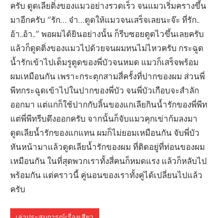
ครับ ดูดเลียติ่งของแมวอย่างรวดเร็ว จนแมวเริ่มครางขึ้น
มาอีกครับ “รัก… จ๋า…ดูดให้แมวจนเสร็จเลยนะจ๊ะ ที่รัก..
อ้า..อ้า..” พอผมได้ยินอย่างนั้น ก็รีบซอยตูดไวขึ้นเลยครับ
แล้วก็ดูดติ่งของแมวไปด้วยจนผมทนไม่ไหวครับ กระฉูด
น้ำรักเข้าไปเต็มรูตูดของพี่บัวจนหมด แมวก็เสร็จพร้อม
ผมเหมือนกัน เพราะกระตุกสามสี่ครั้งที่ปากของผม ส่วนพี่
พีทกระฉูดเข้าไปในปากของพี่บัว จนพี่บัวเกือบจะสำลัก
ออกมา แต่แกก็ใช้ปากกับลิ้นของแกเลียกินน้ำรักของพี่พีท
แต่พี่พีทรีบดึงออกครับ จากนั้นก็จับแมวคุกเข่าก้มลงมา
ดูดเลียน้ำรักของแกแทน ผมก็ไม่ยอมเหมือนกัน จับพี่บัว
หันหน้ามาแล้วดูดเลียน้ำรักของผม ที่ติดอยู่ที่ท่อนของผม
เหมือนกัน ในที่สุดพวกเราทั้งสี่คนก็หมดแรง แล้วก็หลับไป
พร้อมกัน แต่คราวนี้ คู่นอนของเราทั้งคู่ได้เปลี่ยนไปแล้ว
ครับ
เล่าประสบการณ์เรื่องเสียว