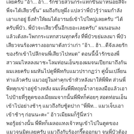
เลยครับ “อ้า… อ้า… รักช่วยสวนกระแทกขึ้นมาหน่อยสิจ๊ะ
พี่จะได้เสียวขึ้น” ผมถึงกับหูผึ่ง แปลว่าพี่บัวรู้ว่าผมกำลัง
เอาแกอยู่ ยิ่งทำให้ผมได้อารมย์เข้าไปใหญ่เลยครับ “ได้
ครับพี่บัว.. พี่บัวจะเสียวขึ้นอีกเยอะเลยครับ” ผมนอนลง
แล้วเด้งสะโพกกระแทกสวนทุกครั้ง ที่พี่บัวขย่มลงมา พี่บัว
เสียวจนร้องครางออกมาดังกว่าเก่า “อ้า… ฮ้า…ดีจังเลยรัก
ของรักเข้าไปลึกจนพี่เสียวไปหมด” ตอนนี้น้ำรักของพี่
สาวผมไหลลงมาชะโลมท่อนเอ็นของผมจนเปียกมาถึงก้น
ผมเลยครับ ผมหันไปดูพี่พีทกับแมวปรากฏว่า คู่นั้นเปลี่ยน
ท่าแล้วครับ แมวอยู่ในท่าคุกเข้าหัวหลังมาให้พี่พีท ส่วนพี่
พีทคุกเข่าอยู่ข้างหลัง ผมเห็นพี่พีทถุยน้ำลายลงมือแล้วเอา
ไปป้ายที่รูตูดของเมียผมจากนั้นพี่พีทก็ค่อยๆ สอดท่อนเอ็น
เข้าไปอย่างช้าๆ แมวถึงกับซู้ดปาก “พี่พีท… แมวเจ็บเอา
เข้าช้าๆ ก่อนนะคะ” อ้าวเมียผมก็รู้นี่หว่า
พอรู้อย่างนั้น พี่พีทก็เผลอแทงเจ้าหนูเข้าไปในตูดของ
แมวจนมิดเลยครับ แมวถึงกับร้องกรี๊ดออกมา จนพี่บัวต้อง