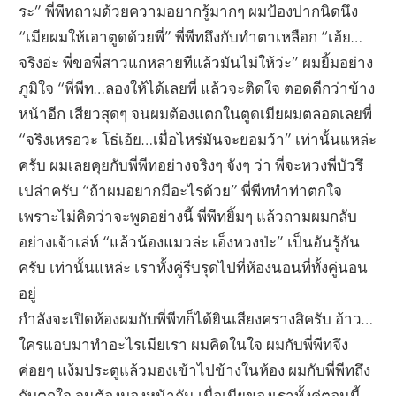
ระ” พี่พีทถามด้วยความอยากรู้มากๆ ผมป้องปากนิดนึง
“เมียผมให้เอาตูดด้วยพี่” พี่พีทถึงกับทำตาเหลือก “เฮ้ย…
จริงอ่ะ พี่ขอพี่สาวแกหลายทีแล้วมันไม่ให้ว่ะ” ผมยิ้มอย่าง
ภูมิใจ “พี่พีท…ลองให้ได้เลยพี่ แล้วจะติดใจ ตอดดีกว่าข้าง
หน้าอีก เสียวสุดๆ จนผมต้องแตกในตูดเมียผมตลอดเลยพี่
“จริงเหรอวะ โธ่เอ้ย…เมื่อไหร่มันจะยอมว้า” เท่านั้นแหล่ะ
ครับ ผมเลยคุยกับพี่พีทอย่างจริงๆ จังๆ ว่า พี่จะหวงพี่บัวรึ
เปล่าครับ “ถ้าผมอยากมีอะไรด้วย” พี่พีททำท่าตกใจ
เพราะไม่คิดว่าจะพูดอย่างนี้ พี่พีทยิ้มๆ แล้วถามผมกลับ
อย่างเจ้าเล่ห์ “แล้วน้องแมวล่ะ เอ็งหวงป่ะ” เป็นอันรู้กัน
ครับ เท่านั้นแหล่ะ เราทั้งคู่รีบรุดไปที่ห้องนอนที่ทั้งคู่นอน
อยู่
กำลังจะเปิดห้องผมกับพี่พีทก็ได้ยินเสียงครางสิครับ อ้าว…
ใครแอบมาทำอะไรเมียเรา ผมคิดในใจ ผมกับพี่พีทจึง
ค่อยๆ แง้มประตูแล้วมองเข้าไปข้างในห้อง ผมกับพี่พีทถึง
กับตกใจ จนต้องมองหน้ากัน เมื่อเมียของเราทั้งคู่ตอนนี้