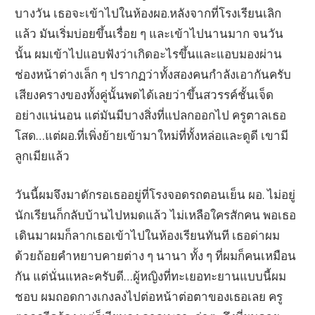
บางวัน เธอจะเข้าไปในห้องผอ.หลังจากที่โรงเรียนเลิก
แล้ว มันเริ่มบ่อยขึ้นเรื่อย ๆ และเข้าไปนานมาก จนวัน
นั้น ผมเข้าไปแอบฟังว่าเกิดอะไรขึ้นและแอบมองผ่าน
ช่องหน้าต่างเล็ก ๆ ปรากฏว่าทั้งสองคนกำลังเอากันครับ
เสียงครางของทั้งคู่นั้นพดได้เลยว่าขึ้นสวรรค์ชั้นเจ็ด
อย่างแน่นอน แต่มันมีบางสิ่งที่แปลกออกไป ครูตาลเธอ
โสด…แต่ผอ.ที่เพิ่งย้ายเข้ามาใหม่ที่ทั้งหล่อและดูดี เขามี
ลูกเมียแล้ว
วันนี้ผมจึงมาดักรอเธออยู่ที่โรงจอดรถตอนเย็น ผอ. ไม่อยู่
นักเรียนก็กลับบ้านไปหมดแล้ว ไม่เหลือใครสักคน พอเธอ
เดินมาผมก็ลากเธอเข้าไปในห้องเรียนทันที เธอด่าผม
ด้วยถ้อยคำหยาบคายต่าง ๆ นานา ทั้ง ๆ ที่ผมก็คนเหมือน
กัน แต่นั่นแหละครับดี…ผู้หญิงที่ทะเยอทะยานแบบนี้ผม
ชอบ ผมถอดกางเกงลงไปต่อหน้าต่อตาของเธอเลย ครู