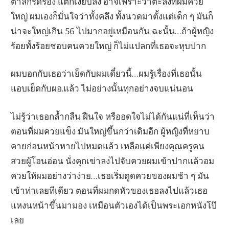
ตาลกรีดร้อง แต่ก็เงียบลง อาจเพราะว่าตะลึงที่ผมควย
ใหญ่ ผมเองก็มั่นใจว่าทั้งคลึง ทั้งนวดมาตั้งแต่เด็ก ๆ มันก็
น่าจะใหญ่เกิน 56 ไปมากอยู่เหมือนกัน ฉะนั้น…ถ้าผู้หญิง
ร้อยทั้งร้อยชอบคนควยใหญ่ ก็ไม่แปลกที่เธอจะหุบปาก
ผมบอกกับเธอว่าเย็ดกับผมเดี๋ยวนี้…ผมรู้เรื่องที่เธอนั้น
แอบเย็ดกับผอ.แล้ว ไม่อย่างนั้นทุกอย่างจบแน่นอน
ไม่รู้ว่าเธอกล้ำกลืน ฝืนใจ หรืออดใจไม่ได้กันแน่ที่เห็นว่า
ตอนที่ผมควยแข็ง มันใหญ่ขึ้นกว่าเดิมอีก ผู้หญิงที่หยาบ
คายก่อนหน้าหายไปหมดแล้ว เหลือแค่เพียงคุณครูคน
สวยผู้โอนอ่อน นั่งคุกเข่าลงไปจับควยผมเข้าปากแล้วอม
ควยให้ผมอย่างว่าง่าย…เธอเริ่มดูดควยของผมช้า ๆ มัน
เข้าท่าเลยทีเดียว ตอนที่ผมกดหัวของเธอลงไปแล้วเธอ
แหงนหน้าขึ้นมามอง เหมือนตัวเองได้เป็นพระเอกหนังโป๊
เลย