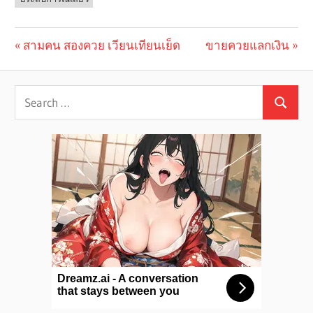
Previous
สามคน สองควย เวียนเทียนเย็ด
Next
ขายควยแลกเงิน
Post
Post:
Post:
navigation