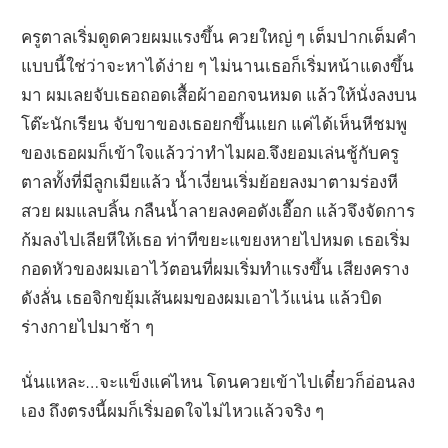
ครูตาลเริ่มดูดควยผมแรงขึ้น ควยใหญ่ ๆ เต็มปากเต็มคำ
แบบนี้ใช่ว่าจะหาได้ง่าย ๆ ไม่นานเธอก็เริ่มหน้าแดงขึ้น
มา ผมเลยจับเธอถอดเสื้อผ้าออกจนหมด แล้วให้นั่งลงบน
โต๊ะนักเรียน จับขาของเธอยกขึ้นแยก แค่ได้เห็นหีชมพู
ของเธอผมก็เข้าใจแล้วว่าทำไมผอ.จึงยอมเล่นชู้กับครู
ตาลทั้งที่มีลูกเมียแล้ว น้ำเงี่ยนเริ่มย้อยลงมาตามร่องหี
สวย ผมแลบลิ้น กลืนน้ำลายลงคอดังเอื๊อก แล้วจึงจัดการ
ก้มลงไปเลียหีให้เธอ ท่าทีขยะแขยงหายไปหมด เธอเริ่ม
กอดหัวของผมเอาไว้ตอนที่ผมเริ่มทำแรงขึ้น เสียงคราง
ดังลั่น เธอจิกขยุ้มเส้นผมของผมเอาไว้แน่น แล้วบิด
ร่างกายไปมาช้า ๆ
นั่นแหละ…จะแข็งแค่ไหน โดนควยเข้าไปเดี๋ยวก็อ่อนลง
เอง ถึงตรงนี้ผมก็เริ่มอดใจไม่ไหวแล้วจริง ๆ