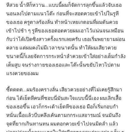
หีสวย น้ำหีก็หวาน…แบบนี้ผมก็จัดการลุกขึ้นแล้วจับเธอ
นอนลงไปตามแนวโต๊ะ ก่อนที่จะสอดควยเข้าไปในรูหี
ของเธอ ครูตาลร้องลั่น ทำหน้าเหยเกตอนที่ผมดันควย
เข้าไปช้า ๆ รูหีของเธอตอดควยผมเอาไว้แน่นจนเหมือน
กับว่าได้เปิดซิงสาวครั้งแรกเลยครับ เธอเริ่มพยายามผ่อน
คลาย แต่ผมคงไม่มีเวลาขนาดนั้น ทำให้ผมเสียวควย
ขนาดนี้ก็เลยจัดการกระหน่ำลำควยเข้าใส่อย่างเต็มกำลัง
เต็มสูบ จนร่างกายของเธอและโต๊ะนั้นขยับไหวไปตาม
แรงควยของผม
ซี้ดดดด…ผมร้องครางลั่น เสียวควยอย่างที่ไม่เคยรู้สึกมา
ก่อน ได้เย็ดหีคนที่ชอบนี่มันสะใจแบบนี้นี่เอง ผมเลิกเสื้อ
ของเธอขึ้น เอวก็กระเด้าเย็ดหีของเธอ มือก็เริ่มกอบกำ
หนั่นเนื้อแล้วบีบคลึงเค้นตามกกระแสอารมณ์ จนมันถึง
จุดที่ยากเกินทานทน ผมตอกควยเข้าไปจนมิดลำ แล้ว