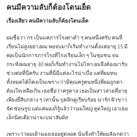
คนมีความลับก็ต้องโดนเย็ด
เรื่องเสียว คนมีความลับก็ต้องโดนเย็ด
ผมชื่อว่า กร เป็นแค่ภารโรงตาดำ ๆ คนหนึ่งครับ คนที่
เรียนไม่สูงอย่างผม พอจบมาก็เริ่มทำงานตั้งแต่อายุ 15 มี
พ่อเป็นนักการภารโรงที่โรงเรียนเล็ก ๆ ในชุมชน จน
กระทั่งผมอายุ 30 พ่อก็เริ่มทำงานไม่ไหว ผมจึงต้องมารับ
ช่วงต่อที่นี่ครับ งานที่นี่มีแต่อะไรน่าเบื่อ แต่ที่ผมทน
ทั้งหมดได้ก็คงเป็นเพราะว่ามีคุณครูคนหนึ่งที่ผมถูกตา
ต้องใจเหลือเกิน เธอชื่อว่าครูตาล เธอเป็นสาวสวยที่อายุ
เพียงยี่สิบกลาง ๆ เท่านั้น บุคลิกดูเรียบร้อย น่ารัก ผิวขาว
จัด ซ่อนรูป แต่แค่มองก็รู้แล้วว่านมใหญ่ ตูดใหญ่ เอวเธอ
เล็กนิดเดียวน่าจะบน่าสัมผัส
เพราะว่าผมเฝ้ามองเธออยู่ตลอด นั่นจึงทำให้ผมสังเกตว่า