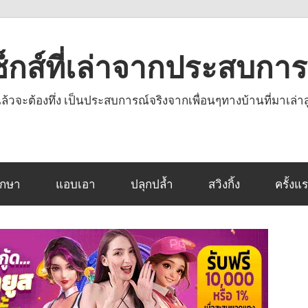
งเซ็กส์ที่เล่าจากประสบกา
านแล้วจะต้องทึ่ง เป็นประสบการณ์จริงจากเพื่อนๆทางบ้านที่มาเล่าส
ึกษา
แอบเอา
ปลุกปล้ำ
สวิงกิ้ง
ครั้งแ