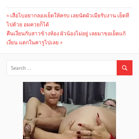
Previous
เสือไบอยากลองเย็ดให้ครบ เลยนัดผัวเมียรับงาน เย็ดหี
Post
ไปด้วย อมควยก็ได้
Post:
navigation
Next
คืนเงี่ยนกับสาวข้างห้อง ผัวน้องไม่อยู่ เลยมาขอเย็ดแก้
Post:
เงี่ยน แตกในคารูไปเลย