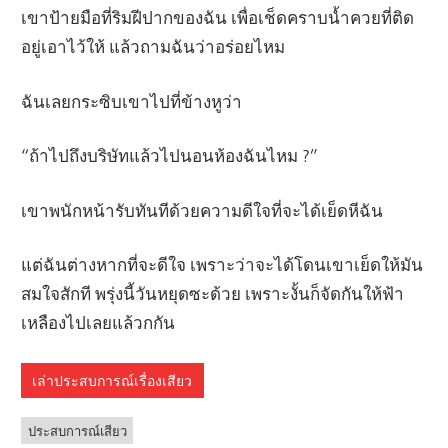
เขาป้ายมือที่ริมฝีปากของฉัน เพื่อเช็ดคราบน้ำควยที่ติด
อยู่เอาไว้ให้ แล้วถามฉันว่าอร่อยไหม
ฉันเลยกระซิบเขาไปที่ข้างหูว่า
“ถ้าไปถึงบริษัทแล้วไปนอนห้องฉันไหม ?”
เขาพนักหน้ารับทันทีด้วยความดีใจที่จะได้เย็ดหีฉัน
แต่ฉันต่างหากที่จะดีใจ เพราะว่าจะได้โดนเขาเย็ดให้มัน
สมใจสักที พรุ่งนี้วันหยุดซะด้วย เพราะงั้นก็จัดกันให้ฟ้า
เหลืองไปเลยแล้วกกัน
เล่าประสบการณ์เรื่องเสียว
ประสบการณ์เสียว