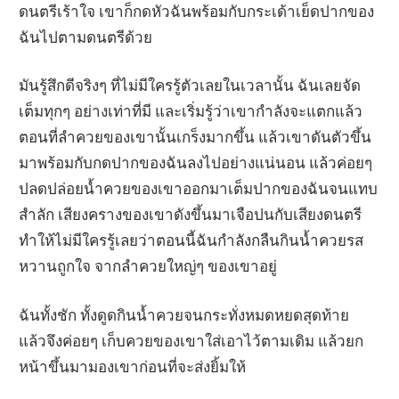
ดนตรีเร้าใจ เขาก็กดหัวฉันพร้อมกับกระเด้าเย็ดปากของ
ฉันไปตามดนตรีด้วย
มันรู้สึกดีจริงๆ ที่ไม่มีใครรู้ตัวเลยในเวลานั้น ฉันเลยจัด
เต็มทุกๆ อย่างเท่าที่มี และเริ่มรู้ว่าเขากำลังจะแตกแล้ว
ตอนที่ลำควยของเขานั้นเกร็งมากขึ้น แล้วเขาดันตัวขึ้น
มาพร้อมกับกดปากของฉันลงไปอย่างแน่นอน แล้วค่อยๆ
ปลดปล่อยน้ำควยของเขาออกมาเต็มปากของฉันจนแทบ
สำลัก เสียงครางของเขาดังขึ้นมาเจือปนกับเสียงดนตรี
ทำให้ไม่มีใครรู้เลยว่าตอนนี้ฉันกำลังกลืนกินน้ำควยรส
หวานถูกใจ จากลำควยใหญ่ๆ ของเขาอยู่
ฉันทั้งชัก ทั้งดูดกินน้ำควยจนกระทั่งหมดหยดสุดท้าย
แล้วจึงค่อยๆ เก็บควยของเขาใส่เอาไว้ตามเดิม แล้วยก
หน้าขึ้นมามองเขาก่อนที่จะส่งยิ้มให้