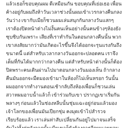
แล้วเธอก็ขอบคุณผม ดีเหมือนกัน ขอบคุณที่เย่อเธอ เพื่อน
ค้างอยู่กับผมถึงห้าวันเวลาช่วงนั้นผมเข้าเวรกลางคืนกลง
วันว่าง เขากับเมียก็ชวนผมเล่นสนุกกันกลางวันแสกๆ
เราต้องปิดหน้าต่างไม่งั้นคนเห็นอย่างนั้นคนข้างๆห้องยัง
ซุบซิบกันเพราะ เสียงที่เราทำกันในตอนกลางคืนนั้น พวก
เขาสงสัยมากว่ามันเกิดอะไรขึ้นจึงได้ออกจะรุนแรงกันถึง
ขนาดนี้ แต่สำหรับเวลากลางวันออกจะปลอดคน เราจึง
เต็มที่กันได้มากกว่ากลางคืน แต่สำหรับหน้าต่างนั้นก็ต้อง
ปิดพราะคนเดินผ่านไปมาตอนกลางวันมองเห็น ถ้ากลาง
คืนมันออกจะมืดมองเข้ามาในห้องก็ไม่เห็นหรอก วันนั้น
ผมออกจากทำงานตอนเช้ากลับถึงห้องเพื่อนก็ชวนเล่น
สวาทผมอาบน้ำแล้วก็ เข้าร่วมกับเขา ปรากฏเขาเริ่มกัน
พลางๆ ก่อนแล้วในช่องหลีบนั้นชุ่มแฉะอยู่ก่อนแล้วมอง
เจ้าโลกของเพื่อนมันเปียกชุ่ม คงมุดเข้าไปสำรวจ
เรียบร้อยแล้ว เราเล่นท่าสับเปลี่ยนกันอยู่ไปมาจนเสร็จ
กันไปทั้งคู่หลังจากนั้นเมียเขาก็ยังต้องการอีกผมเลยยอม