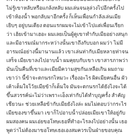
ไม่รู้เขาหลับหรือแกล้งหลับ ผมเล่นจนลุล่วงไปอีกครั้งไป
เข้าห้องน้ำ พอกลับมาอีกครั้ง ก็เห็นเพื่อนกำลังเล่นเมีย
เยิบๆ อยู่บนเตียง ตอนแรกผมจะไม่เข้าไปแต่เพื่อนเรียก
ว่า เฮ้ยเข้ามาเฮอะ ผมเลยเป็นผู้ดูเขาทำกับเมียอย่างสนุก
และมีอารมณ์มากระหว่างนั้นเขาถึงกับบอก ผมว่า ไม่มี
อารมณ์อย่างนี้มานานแล้ว เขาเล่นท่ากับเมียหลายท่าจน
เสร็จ เมียเขาลงไปอาบน้ำ ผมคุยบกับเขา เขาสารภาพว่า
มันเป็นคืนที่เขาและเมียมีความสุขกันเหลือเกิน ผมถาม
เขาว่า นี้ข้าจะตกนรกไหมวะ เรื่องอะไร ผิดเมียคนอื่น ผัว
เค้าเต็มใจโว้ยเมียข้าก็เต็มใจ มันจะตกนรกได้ยังไงจะได้
ขึ้นสวรรค์น่ะไม่ว่าเพราะเอ็งเท่ากับได้ทำบุญครั้ง สำคัญ
เชียวนะ ช่วยเหลือข้ากับเมียยังไงล่ะ ผมไม่ตอบว่ากระไร
เมียของขาขึ้นมา เขาก็ไปอาบน้ำปล่อยเมียเขาให้อยู่กับ
ผมสองคน ผมเอ่ยขอโทษเธอที่ทำอะไรลงไปอย่างนั้น เธอ
พูดว่าไม่ต้องมาขอโทษเธอเองสมควรเป็นฝ่ายขอบคุณ