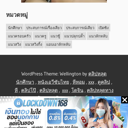
หมวดหมู่
นักศึกษา
ประสบการณ์เรื่องเสียว
ประสบการณ์เสียว
เปิดซิง
แนวครอบครัว
แนวครู
แนวชู้
แนวปลุกปล้ำ
แนวลักหลับ
แนวสวิง
แนวสวิงกิ้ง
แอบเอาลักหลับ
WordPress Theme: Wellington by
คลิปหลุด
นักศึกษา
,
หนังเอวีซับไทย
,
หีหอม
,
xxx
,
ดูคลิป
,
หี
,
คลิปโป๊
,
คลิปหลุด
,
xxx
,
โดจิน
,
คลิปหลุดทาง
บ้าน
,
คลิปโป้
,
คลิปโป๊
,
คลิปโป๊
,
เย็ดไทย
,
คลิป
หลุดไทย
.