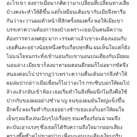
อะไรเขา สงสารเมียมากคิดว่ามาเปลี่ยนที่เปลี่ยนทางเสีย
บ้างคงจะทำให้ดีขึ้น แต่ก็เหมือนเดิมเขากับเมียจึงหารือ
กันว่าจะวานผมทำหน้าที่สักครั้งสองครั้ง พอให้เมียเขา
บรรเทาความต้องการลงบ้างเพราะเธอเป็นคนมีความ
ต้องการทางเพศสูง มาก ะรรมดาแล้วเขาจะต้องนอนกับ
เธอคืนละอย่างน้อยหนึ่งครับเกือบทุกคืน ผมเห็นใจแต่ก็ยัง
ไม่แน่ใจจนกระทั่งเข้านอนกับเขานอนบนเตียงกับเมียผม
นอนล่าง เมียเขาก็ลงมาหาผมตอนดึกผมก็ไม่อยากขัดจึง
สนองตอบไป ปรากฏว่าเพราะความตื่นเต้นมากจึงทำให้
ผมล่มปากอ่าวเมียเพื่อนก็ไม่ว่าอะไร กระซิบบอกให้ผมไป
ล้างแล้วกลับเข้าห้อง เธอเริ่มทำในสิ่งที่ผมนึกไมถึงคือใช้
ปากกับของผมอย่างชำนาญ จนของผมมันใหญ่แข็งขึ้น
อีกครั้ง ผมเริ่มทำกับเธออย่างช้าๆเธอเองก็บอกให้ผมใจ
เย็นๆ ผมจึงเล่นเนิบๆไปเรื่อยๆ จนเครื่องร้อนฉ่าผมจึง
ตะบันเอาแรงๆ ซึ่งเธอก็ได้รับความถึงใจมากออกเสียง
ครางซี๊ดซ๊าดไม่ขาดปาก เพื่อนนอนบนเตียงเงียบกริบ