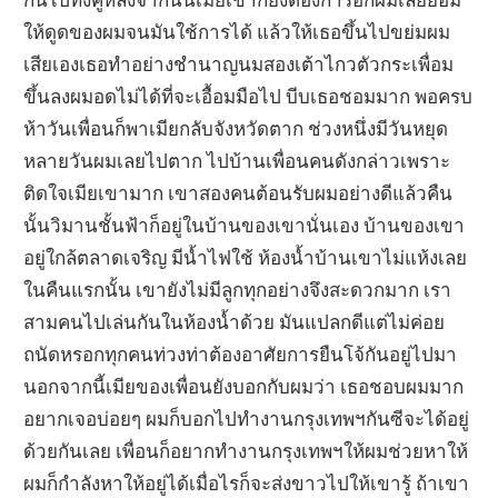
ให้ดูดของผมจนมันใช้การได้ แล้วให้เธอขึ้นไปขย่มผม
เสียเองเธอทำอย่างชำนาญนมสองเต้าไกวตัวกระเพื่อม
ขึ้นลงผมอดไม่ได้ที่จะเอื้อมมือไป บีบเธอชอมมาก พอครบ
ห้าวันเพื่อนก็พาเมียกลับจังหวัดตาก ช่วงหนึ่งมีวันหยุด
หลายวันผมเลยไปตาก ไปบ้านเพื่อนคนดังกล่าวเพราะ
ติดใจเมียเขามาก เขาสองคนต้อนรับผมอย่างดีแล้วคืน
นั้นวิมานชั้นฟ้าก็อยู่ในบ้านของเขานั่นเอง บ้านของเขา
อยู่ใกล้ตลาดเจริญ มีน้ำไฟใช้ ห้องน้ำบ้านเขาไม่แห้งเลย
ในคืนแรกนั้น เขายังไม่มีลูกทุกอย่างจึงสะดวกมาก เรา
สามคนไปเล่นกันในห้องน้ำด้วย มันแปลกดีแต่ไม่ค่อย
ถนัดหรอกทุกคนท่วงท่าต้องอาศัยการยืนโจ้กันอยู่ไปมา
นอกจากนี้เมียของเพื่อนยังบอกกับผมว่า เธอชอบผมมาก
อยากเจอบ่อยๆ ผมก็บอกไปทำงานกรุงเทพฯกันซีจะได้อยู่
ด้วยกันเลย เพื่อนก็อยากทำงานกรุงเทพฯให้ผมช่วยหาให้
ผมก็กำลังหาให้อยู่ได้เมื่อไรก็จะส่งขาวไปให้เขารู้ ถ้าเขา