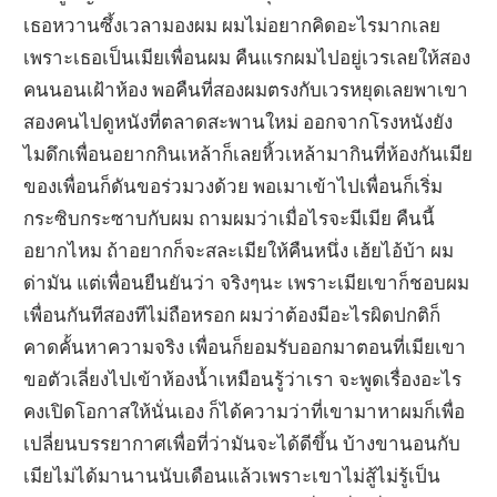
เธอหวานซึ้งเวลามองผม ผมไม่อยากคิดอะไรมากเลย
เพราะเธอเป็นเมียเพื่อนผม คืนแรกผมไปอยู่เวรเลยให้สอง
คนนอนเฝ้าห้อง พอคืนที่สองผมตรงกับเวรหยุดเลยพาเขา
สองคนไปดูหนังที่ตลาดสะพานใหม่ ออกจากโรงหนังยัง
ไมดึกเพื่อนอยากกินเหล้าก็เลยหิ้วเหล้ามากินที่ห้องกันเมีย
ของเพื่อนก็ดันขอร่วมวงด้วย พอเมาเข้าไปเพื่อนก็เริ่ม
กระซิบกระซาบกับผม ถามผมว่าเมื่อไรจะมีเมีย คืนนี้
อยากไหม ถ้าอยากก็จะสละเมียให้คืนหนึ่ง เฮ้ยไอ้บ้า ผม
ด่ามัน แต่เพื่อนยืนยันว่า จริงๆนะ เพราะเมียเขาก็ชอบผม
เพื่อนกันทีสองทีไม่ถือหรอก ผมว่าต้องมีอะไรผิดปกติก็
คาดคั้นหาความจริง เพื่อนก็ยอมรับออกมาตอนที่เมียเขา
ขอตัวเลี่ยงไปเข้าห้องน้ำเหมือนรู้ว่าเรา จะพูดเรื่องอะไร
คงเปิดโอกาสให้นั่นเอง ก็ได้ความว่าที่เขามาหาผมก็เพื่อ
เปลี่ยนบรรยากาศเพื่อที่ว่ามันจะได้ดีขึ้น บ้างขานอนกับ
เมียไม่ได้มานานนับเดือนแล้วเพราะเขาไม่สู้ไม่รู้เป็น