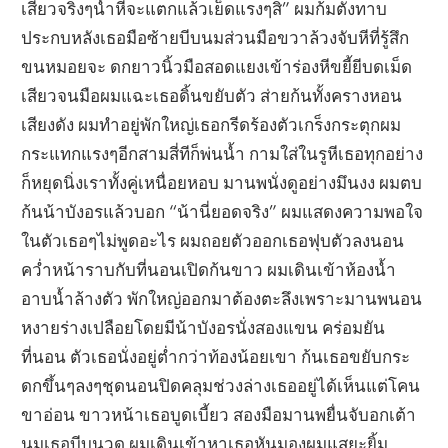
เสียวจริงๆน้ำหีจะแตกแล้วเย็ดแรงๆสิ” ผมก้มตังทาบ
ประกบหลังเธอมือซ้ายบีบนมส่วนมือขวาล้วงจับหีที่รู้สึก
ขนหมอยจะ ดกยาวนิ้วมือสอดแยงเข้าร่องหีขยี้ยีบดเม็ด
เสียวจนมือผมแฉะเธอดิ้นขยับตัว ส่ายก้นทั้งครางหอน
เสียงดัง ผมทำอยู่พักใหญ่เธอกรีดร้องตัวเกร็งกระตุกผม
กระแทกแรงๆอีกสามสี่ทีก็พ่นน้ำ กามใส่ในรูหีเธอทุกอย่าง
ก็หยุดนิ่งเราทั้งคู่เหนื่อยหอบ มานพนั่งดูอย่างมึนงง ผมตบ
ก้นน้าบังอรแล้วบอก “น้านี่ยอดจริง” ผมแสดงความพอใจ
ในตัวเธอๆไม่พูดอะไร ผมถอยตัวออกเธอฟุบตัวลงนอน
คว่ำหน้าราบกับที่นอนเปิดก้นขาว ผมเดินเข้าห้องน้ำ
อาบน้ำล้างตัว พักใหญ่ออกมาต้องตะลึงเพราะมานพนอน
หงายร่างเปลือยโดยมีน้าบังอรนั่งสองแขน คร่อมยัน
ที่นอน ตัวเธอนั่งอยู่ต่ำกว่าท้องน้อยเขา ก้นเธอขยับกระ
ดกขึ้นๆลงๆชุดนอนปิดคลุมช่วงล่างเธออยู่ได้เห็นแต่โคน
ขาอ่อน ขาวหน้าเธอบูดเบี้ยว สองมือมานพยื่นจับอกเต้า
นมเธอบีบนวด ผมเดินเข้าหาเธอหันมองผมแสยะยิ้ม