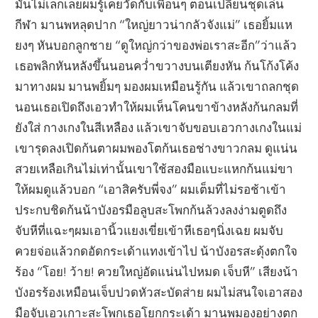
มันไม่เล็กเลยผมรู้เคยวัดกับเพื่อนๆ ตอนเปลี่ยนชุดเล่น
กีฬา มานพหลุดปาก “ใหญ่ยาวน่ากลัวจังแม่” เธอยิ้มแห
ยงๆ หันบอกลูกชาย “ดูใหญ่กว่าของพ่อเราสะอีก”ว่าแล้ว
เธอพลิกหันหลังขึ้นนอนคว่ำขวางบนเตียงหัน ก้นโก้งโค้ง
มาทางผม มานพยิ้มๆ มองผมเหมือนรู้กัน แล้วเขาถลกชุด
นอนเธอเปิดถึงเอวทำให้ผมเห็นโคนขาข้างหลังก้นกลมที่
ยังใส่ กางเกงในสีเหลือง แล้วเขาจับขอบเอวกางเกงในแม่
เขารุดลงเปิดก้นตาผมพองโตก้นเธอช่างขาวกลม ดูแน่น
สวยเหลือเกินไม่เท่านั้นเขาใช้สองมือแบะแหกก้นแม่ขา
ให้ผมดูแล้วบอก “เอาสิครับพี่จง” ผมเต็มที่ไม่รอช้าเข้า
ประกบชิดก้นน้าบังอรมือลูบสะโพกก้นล้วงลงง่ามตูดถึง
จับหีที่แฉะๆผมเอานิ้วแยงเขี่ยเข้าหีเธอๆนิ่งเฉย ผมจับ
ควยจ่อแล้วกดอัดกระเด้าแทงเข้าไป น้าบังอรสะดุ้งตกใจ
ร้อง “โอย! ว้าย! ควยใหญ่อัดแน่นไปหมด เจ็บหี” เสียงน้า
บังอรร้องเหมือนเจ็บปวดหัวสะบัดส่าย ผมไม่สนใจเอาสอง
มือจับเอวเกาะสะโพกเธอโยกกระเด้า มานพมองอย่างตก