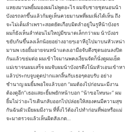
แหยงมานพยิ้มมองผมไม่พูดอะไร ผมจับชายชุดนอนน้า
บังอรถลกขึ้นแล้วก้มดูเห็นควยมานพที่ผมเพิ่งได้เห็น ถึง
จะไม่เต็มลำเพราะสอดยัดเกือบมิดลำอยู่ในรูหีน้าบังอร
ผมก็ยังเห็นลำท่อนไม่ใหญ่มีขนาดเล็กกว่าผม น้าบังอร
ขยับก้นขึ้นลงเล็กน้อยอย่างอายๆเอาหีถูไปมาบนหัวเหน่า
มานพ เธอยิ้มอายจนหน้าแดงเอามือจับดึงชุดนอนลงปิด
ก้นแล้วขย่มต่อ ผมเข้าใจมานพคงเงี่ยนจัดก็นั่งดูผมเย็ด
แม่เขาจนผมเสร็จ ผมจับผมน้าบังอรดึงโน้มหัวเอนเข้าหา
แล้วประกบจูบดูดปากแลกลิ้นกับเธอๆตอบรับ อย่าง
ชำนาญ ผมยิ้มพอใจแล้วบอก “ผมต้องไปก่อนนะมีงาน
ต้องดูอีก”เธอแสยะยิ้มพยักหน้าบอก “น้าขอโทษนะ” ผม
ยิ้มไม่ว่าอะไรเดินกลับออกไปปล่อยให้สองคนมีความสุข
กันฉันผัวเมียผมมีงาน ที่ทิ้งไว้ต้องไปทำก่อนที่พ่อหรือแม่
จะมาตรวจแล้วเห็นผิดสังเกต…