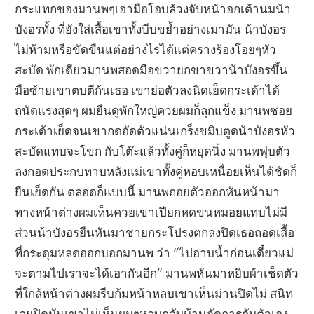
กระแทกของมานพๆเอามือโอบล้วงจับหน้าอกเต้านมน้า
บังอรทั้ง ที่ยังใส่เสื้อเขาทั้งบีบขย้ำอย่างเมามัน น้าบังอร
ไม่ห้ามหรือขัดขืนแต่อย่างไรได้แต่ครางร้องโอยๆหัว
สะบัด พักเดียวมานพสอดมือขวายกขาขวาน้าบังอรขึ้น
มือซ้ายเขาตบตีก้นเธอ เขาย่อตัวลงนิดเย็ดกระเด้าได้
ถนัดแรงสุดๆ ผมยืนดูพักใหญ่ควยผมก็ลุกแข็ง มานพซอย
กระเด้าเย็ดจนเขากดอัดตัวแน่นเกร็งขมิบตูดน้าบังอรหัว
สะบัดแทบจะโขก กับโต๊ะแล้วทั้งคู่ก็หยุดนิ่ง มานพฟุบตัว
ลงกอดประกบทาบหลังแม่เขาทั้งคู่หอบเหนื่อยเห็นได้ชัดก็
ยืนเย็ดกัน ตลอดก็แบบนี้ มานพถอยตัวออกหันหน้ามา
ทางหน้าต่างผมเห็นควยเขาเปียกหดขนหมอยแทบไม่มี
ส่วนน้าบังอรยืนหันมาชายกระโปรงตกลงปิดเธอถอดเสื้อ
ที่กระดุมหลดออกบอกมานพ ว่า “ไปอาบน้ำก่อนเดี๋ยวแม่
จะตามไปเราจะได้เอากันอีก” มานพหันมาหยิบผ้าเช็ดตัว
ที่ใกล้หน้าต่างผมรีบก้มหน้าหลบเขาเห็นม่านปิดไม่ สนิท
เลยปิดมันเขาไม่เห็นผมๆหลบกลับบ้านจัดการกับตัวเอง