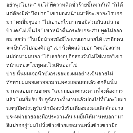
อย่าพูดไปนะ” ผมได้ทีความคิดชั่วร้ายขึ้นมาทันที “ก็ได้
แต่ต้องมีค่าปิดปาก” เขามองหน้าผม“พี่จะเอาอะไรบอก
มา” ผมยิ้มๆบอก “ไม่เอาอะไรมากขอมีส่วนกับแม่นาย
บ้างคงไม่เป็นไร” เขาหน้าตื่นกระสับกระส่ายพูดไม่ออก
ผมเลยว่า “ในเมื่อน้าอรยังมีไฟแรงเอานายได้ เราอีกคน
จะเป็นไรไปลองคิดดู” เขานิ่งคิดแล้วบอก “ผมต้องถาม
แม่ก่อน”ผมบอก “ได้เลยยังอยู่อีกสองวันไม่ใช่เหรอ”เขา
หน้าแหยงๆไม่พูดอะไรเดินออกไป
บ่าย นั้นผมเจอน้าบังอรเธอมองผมอย่างเขินอายไม่
ทักทายผมพอเดาออกมานพคงบอกเธอแล้ว ตกคืนนั้น
มานพแอบมาบอกผม “แม่ผมยอมตกลงตามที่จงต้องการ
แล้ว” ผมยิ้มรับ รีบดูจังหวะทิ้งงานแล้วย่องไปที่บังกะโลมา
นพๆเปิดประตูรับ น้าบังอรนั่งริมเตียงมองผมเลิ่กลั่กอย่าง
ประหม่าอายสองมือประสานกัน ผมยิ้มให้มานพบอก “มา
สิแม่รออยู่”ผมไปนั่งข้างซ้ายเธอมานพนั่งข้างขวามือ