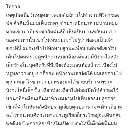
โอกาส
เหตุเกิดเมื่อวันหยุดยาวผมกลับบ้านไปทำงานที่วิล่าของ
พ่อ ค่ำคืนนั้นผมเห็นรถหรูเข้ามาเหมือนรถแม่นานพผม
ตามเข้ามาที่ประชาสัมพันธ์ก็ เห็นเป็นมานพกับแม่เขา
สองคนเท่านั้นเขาไม่เห็นผมเขาไม่รู้ว่าพ่อผมเป็นเจ้า
ของที่นี่ ผมจะเข้าไปทักทายฐานะเพื่อน แต่พอดีเขารีบ
เดินไปผมตรวจดูพนักงานบอกห้องเต็มแต่มีบังกะโลหลัง
เล็กข้างใน สุดติดรั่วที่มีเพียงห้องนอนห้องน้ำระเบียงไม่
หรูหลาว่างอยู่เขาก็ยอม พนักงานเลยจัดให้ ผมเลยตามไป
ดูหากมอะไรขาดตกบกพร่องจะได้ช่วยบริการเพราะ
บังกะโลนี้เล็กชั้น เดียวห้องเดี่ยวไม่ค่อยเปิดใช้สำรองไว้
นานๆทีจะมีคนเกินมาพัก ผมจามไปเห็นสองแม่ลูกตรง
เข้าที่พักไม่หันหลังปิดประตูเงียบดูแปลกน่าจะเดิน เที่ยวดู
อะไรก่อน ผมคิดจะเคาะประตูเรียกก็กระไรอยู่จะเดินกลับ
พอดีแสงไฟจากห้องข้างในเปิด บังกะโลนี้เตี้ยติดพื้นผม