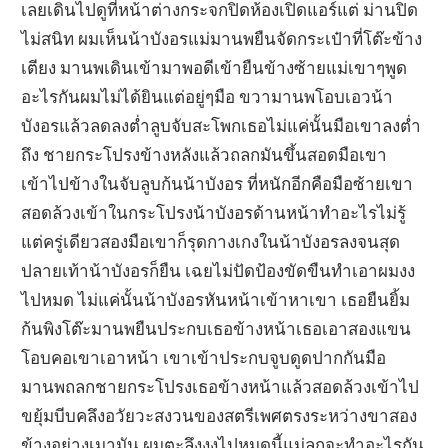
เลยเดินไปดูที่หน้าต่างกระจกปิดห้องเปิดแอร์แต่ ม่านปิด
ไม่สนิท ผมเห็นน้าบังอรแม่มานพยืนจัดกระเป๋าที่โต๊ะข้าง
เตียง มานพเดินเข้ามาพอดีเข้ายืนข้างซ้ายแม่เขาๆพูด
อะไรกันผมไม่ได้ยินแต่อยู่ๆมือ ขวามานพโอบเอวน้า
บังอรแล้วลดลงต่ำลูบจับสะโพกเธอไม่แค่นั้นมือเขาลงต่ำ
ถึง ชายกระโปรงข้างหลังแล้วถลกมันขึ้นสอดมือเขา
เข้าไปข้างในจับลูบก้นน้าบังอร ที่หนักอีกคือมือซ้ายเขา
สอดล้วงเข้าในกระโปรงน้าบังอรด้านหน้าทำอะไรไม่รู้
แต่ครู่เดียวสองมือเขาก็รุดกางเกงในน้าบังอรลงจนสุด
ปลายเท้าน้าบังอรก็ยืน เฉยไม่ปัดป้องขัดขืนทำเอาผมงง
ไปหมด ไม่แค่นั้นน้าบังอรหันหน้าเข้าหาเขา เธอยืนยิ้ม
ก้นพิงโต๊ะมานพยืนประกบเธอข้างหน้าเธอเอาสองแขน
โอบคอเขาเอาหน้า เขาเข้าประกบจูบดูดปากกันมือ
มานพถลกชายกระโปรงเธอข้างหน้าแล้วสอดล้วงเข้าไป
ขยุ้มบีบคลึงอวัยวะสงวนของสตรีเพศตรงระหว่างขาสอง
ข้างอย่างเมามัน ผมตะลึงงงไปหมดนี้แม่ลูกจะทำอะไรกัน