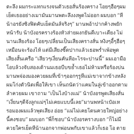
ตะลึง ผมกระแทกแรงจนตัวเธอสั่นร้องคราง โอยๆฮือๆผม
เย็ดเธออย่างเมามันมานพตะลึงงงพูดไม่ออก ผมบอก “หี
น้าอรยังซิงฟิดคับเย็ดมันส์จริงๆ” มานพอ้าปากค้างพยัก
หน้ารับ น้าบังอรครางร้องหัวส่ายผงกยันตีเบาะเตียง ไม่
นานเสียงร้อง โอยๆเปลี่ยนเป็นเสียงครางสั่น หงิงๆอี้ๆฮือๆ
เหมือนจะร้องไห้ แต่มีเสียงซี๊ดปากแล้วเธอพร่ำเพ้อพูด
เสียงสั้นเครือ “เสียวๆเงี่ยนคันหีอะไรจะปานนี้” ผมเอามือ
โอบล้วงจับสองเต้านมเธอบีบขย้ำเธอไม่ห้ามหรือร้องบ่น
มานพจ่องมองควยผมที่เข้าๆออกๆรูหีแม่เขาจากข้างหลัง
ผมโก่งตัวนิดเพื่อให้เขา เห็นถนัดว่าแคมในลู่เข้าออกตาม
ลำควยผม เขาถาม “เป็นไงบ้างแม่” น้าบังอรพูดเสียงสั่น
“เงี่ยนๆดีจังลูกแม่ๆไม่เคยแบบนี้เลย”มานพหน้าเป๋อเห
รอมองผมแล้วพุดเสียง อ่อย “แม่ไม่เคยโดนควยใหญ่อย่าง
นี้คงชอบ” ผมบอก “พี่ก็ชอบ”น้าบังอรครางบอก “ก็ไม่มี
ควยใครเย็ดหีน้านอกจากพ่อนพกับเขาแล้วก็เธอ โอ ตาย