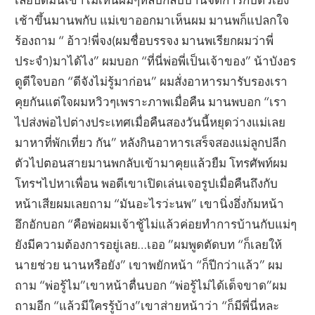
เช้าขึ้นมานพกับ แม่เขาออกมาเห็นผม มานพก็แปลกใจ
ร้องถาม “ อ้าว!พี่จง(ผมชื่อบรรจง มานพเรียกผมว่าพี่
ประจำ)มาได้ไง” ผมบอก “ที่นี่พ่อพี่เป็นเจ้าของ” น้าบังอร
ดูดีใจบอก “ดีจังไม่รู้มาก่อน” ผมสั่งอาหารมารับรองเรา
คุยกันแต่ใจผมหวิวๆเพราะภาพเมื่อคืน มานพบอก “เรา
ไปส่งพ่อไปต่างประเทศเมื่อคืนสองวันนี้หยุดว่างแม่เลย
มาหาที่พักเที่ยว กัน” หลังกินอาหารเสร็จสองแม่ลูกปลีก
ตัวไปตอนสายมานพกลับเข้ามาคุยแล้วยืม โทรศัพท์ผม
โทรฯไปหาเพื่อน พอดีเขาเปิดเล่นเจอรูปเมื่อคืนถึงกับ
หน้าเสียผมเลยถาม “มันอะไรว่ะนพ” เขานิ่งอึ่งก้มหน้า
อึกอักบอก “คือพ่อผมเจ้าชู้ไม่แล้วค่อยทำการบ้านกับแม่ๆ
ยังมีความต้องการอยู่เลย…เออ ”ผมพูดตัดบท “ก็เลยให้
นายช่วย นานหรือยัง” เขาพยักหน้า “ก็ปีกว่าแล้ว” ผม
ถาม “พ่อรู้ไม”เขาหน้าตื่นบอก “พ่อรู้ไม่ได้เด็จขาด”ผม
ถามอีก “แล้วมีใครรู้บ้าง”เขาส่ายหน้าว่า “ก็มีพี่นี่หละ