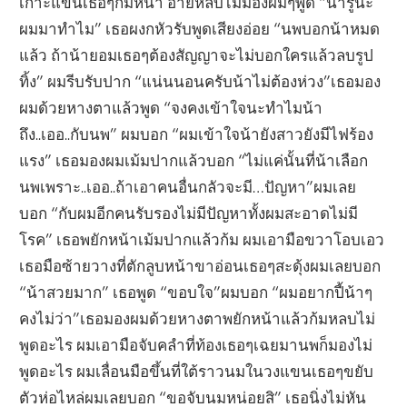
เกาะแขนเธอๆก้มหน้า อายหลบไม่มองผมๆพูด “น้ารู้นะ
ผมมาทำไม” เธอผงกหัวรับพูดเสียงอ่อย “นพบอกน้าหมด
แล้ว ถ้าน้ายอมเธอๆต้องสัญญาจะไม่บอกใครแล้วลบรูป
ทิ้ง” ผมรีบรับปาก “แน่นนอนครับน้าไม่ต้องห่วง”เธอมอง
ผมด้วยหางตาแล้วพูด “จงคงเข้าใจนะทำไมน้า
ถึง..เออ..กับนพ” ผมบอก “ผมเข้าใจน้ายังสาวยังมีไฟร้อง
แรง” เธอมองผมเม้มปากแล้วบอก “ไม่แค่นั้นที่น้าเลือก
นพเพราะ..เออ..ถ้าเอาคนอื่นกลัวจะมี…ปัญหา”ผมเลย
บอก “กับผมอีกคนรับรองไม่มีปัญหาทั้งผมสะอาดไม่มี
โรค” เธอพยักหน้าเม้มปากแล้วก้ม ผมเอามือขวาโอบเอว
เธอมือซ้ายวางที่ตักลูบหน้าขาอ่อนเธอๆสะดุ้งผมเลยบอก
“น้าสวยมาก” เธอพูด “ขอบใจ”ผมบอก “ผมอยากปี้น้าๆ
คงไม่ว่า”เธอมองผมด้วยหางตาพยักหน้าแล้วก้มหลบไม่
พูดอะไร ผมเอามือจับคลำที่ท้องเธอๆเฉยมานพก็มองไม่
พูดอะไร ผมเลื่อนมือขึ้นที่ใต้ราวนมในวงแขนเธอๆขยับ
ตัวห่อไหล่ผมเลยบอก “ขอจับนมหน่อยสิ” เธอนิ่งไม่หัน