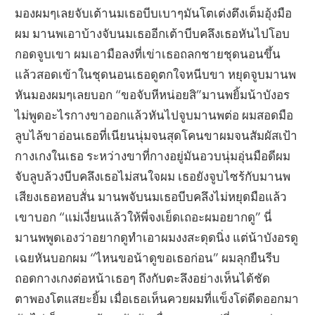
มองผมๆเลยจับเต้านมเธอบีบเบาๆมันโตเต่งตึงเต็มอุ้งมือ
ผม มานพเอาบ้างจับนมเธออีกเต้าบีบคลึงเธอหันไปโอบ
กอดจูบเขา ผมเอามือลงที่เข่าเธอถลกชายชุดนอนขึ้น
แล้วสอดเข้าในชุดนอนเธอดูตกใจหนีบขา หยุดจูบมานพ
หันมองผมๆเลยบอก “ขอจับหีหน่อยสิ”มานพยิ้มน้าบังอร
ไม่พูดอะไรกางขาออกแล้วหันไปจูบมานพต่อ ผมสอดมือ
ลูบไล้ขาอ่อนเธอที่เนียนนุ่มจนสุดโคนขาผมจนสัมผัสเป้า
กางเกงในเธอ ระหว่างขาที่กางอยู่มันอวบนุ่มอุ่นมือดีผม
จับลูบล้วงบีบคลึงเธอไม่สนใจผม เธอยังจูบไซร้กับมานพ
เสียงเธอหอบสั่น มานพจับนมเธอบีบคลึงไม่หยุดมือแล้ว
เขาบอก “แม่เงี่ยนแล้วให้พี่จงเย็ดเถอะผมอยากดู” นี่
มานพพูดเองว่าอยากดูทำเอาผมงงสะดุดนิ่ง แต่น้าบังอรดู
เฉยหันบอกผม “ไหนขอน้าดูขอเธอก่อน” ผมลุกยืนรีบ
ถอดกางเกงต่อหน้าเธอๆ ถึงกับตะลึงอย่างเห็นได้ชัด
ตาพองโตแสยะยิ้ม เมื่อเธอเห็นควยผมที่แข็งโด่ดีดออกมา