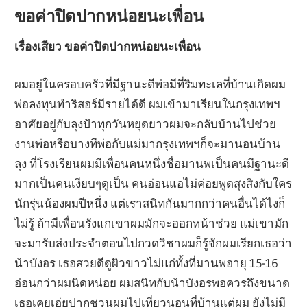
ขอค่าปิดปากหน่อยนะเพื่อน
เรื่องเสียว ขอค่าปิดปากหน่อยนะเพื่อน
ผมอยู่ในครอบครัวที่มีฐานะดีพ่อมีที่ริมทะเลที่บ้านเกิดผม
พ่อลงทุนทำริสอร์มีรายได้ดี ผมเข้ามาเรียนในกรุงเทพฯ
อาศัยอยู่กับลุงป้าทุกวันหยุดยาวผมจะกลับบ้านไปช่วย
งานพ่อหรือบางทีพ่อกับแม่มากรุงเทพฯก็จะมานอนบ้าน
ลุง ที่โรงเรียนผมมีเพื่อนคนหนึ่งชื่อมานพเป็นคนมีฐานะดี
มากเป็นคนเงียบๆดูเป็น คนอ่อนแอไม่ค่อยพูดสุงสิงกับใคร
นักรุ่นน้องผมปีหนึ่ง แต่เราสนิทกันมากกว่าคนอื่นได้ไงก็
ไม่รู้ ถ้ามีเพื่อนรังแกเขาผมมักจะออกหน้าช่วย แม่เขามัก
จะมารับส่งประจำตอนไปกวดวิชาผมก็รู้จักผมเรียกเธอว่า
น้าบังอร เธอสวยดีดูผิวขาวไม่แก่ทั้งที่มานพอายุ 15-16
อ่อนกว่าผมนิดหน่อย ผมสนิทกับน้าบังอรพอควรถึงขนาด
เธอเคยเอ่ยปากชวนผมไปเที่ยวนอนที่บ้านแต่ผม ยังไม่มี