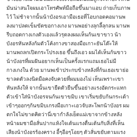
มันน่าสนใจผมเอาโทรศัพท์มือถือขึ้นมาแอบ ถ่ายเก็บภาพ
ไว้ ไม่ช้าจากนั้นน้าบังอรเอามือเธอที่โอบกอดคอมานพ
ลงมาปลดเข็มขัดขอกางเกง มานพอย่างลุกลี้ลุกลน มานพ
รีบถอดกางเกงตัวเองแล้วรุดลงผมเห็นก้นเขาขาว น้า
บังอรหันหลังก้มตัวโค้งกางขาสองมือเกาะยันโต๊ะให้
มานพถลกเปิดกระโปรงเธอ ขึ้นถึงเอว ผมได้เห็นก้นขาว
น้าบังอรที่ผมฝันอยากเห็นเป็นครั้งแรกแถมเธอไม่มี
กางเกงใน ด้วย มานพเข้าประกบข้างหลังที่ก้นเธอเขาย่อ
ขาลดตัวลงนิดมือคงจับควยที่ผมมองไม่ เห็นเพราะเขา
หันหลังให้ จากนั้นเขายืดตัวยืนขึ้นอย่างแรงอัดกระแทก
ตัวเข้าใส่น้าบังอรจนก้นเขาขมิบ เขาเริ่มขยับก้นกระเด้า
เข้าๆออกๆก้นขมิบเกรงมือเกาะเอวจับสะโพกน้าบังอร ผม
ตกใจไม่ขาดคิดว่านี่เขากำลังเย็ดแม่เขาจากข้างหลัง
หน้าผมชามือสั่นปากแห้งใจเต้นแรงตื่นเต้นกับสิ่งที่เห็น
เสียงน้าบังอรร้องคราง อี้ๆอือๆโอยๆ ตัวสั่นขยับตามแรง