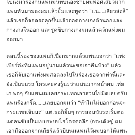
ไปนั่งมาร่องก้นแพนมันทับน้องชายผมพอดีเสียวมาก
แพนหันมามองผมแล้วยิ้มและพูดว่า “แน่…..เสียวล่ะสิ”
แล้วเธอก็จอดรถลุกขึ้นแล้วถอดกางเกงตัวนอกและ
กางเกงในออก และรูดซิบกางเกงผมแล้วควักแท่งผม
ออกมา
ตอนนี้ร่องของแพนก็เปียกมากแล้วแพนบอกว่า “แท่ง
เบียร์อ่ะทิ่มแพนอยู่นานแล้วนะขอเอาคืนบ้าง” แล้ว
เธอก็จับเอาแท่งผมสอดลงไปในร่องเธอจากท่านี้และ
ยังเป็นบนรถ ใครเคยคงรู้นะว่าแน่นมากหน้าผม เห๋ย
เก พอๆ กับแพนผมเลยกระแทกเอวสวนไปมิดเลยครับ
แพนร้องกรี๊ด…….เลยบอกผมว่า “ทำไมไม่บอกก่อนจะ
กระแทกเจ็บนะ” แต่เธอก็ยิ้มๆ การสอนขับรถเริ่มต่อ
แต่คนขับเป็นแบบระบบไฮโดรคอลิก (กระเด้งๆ) ผม
เอามือออกจากเกียร์แล้วบีบนมแพนไว้ผมบอกให้แพน