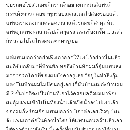
ขับรถต่อไปส่วนผมก็กระเด้าอย่างเมามันส์แพนก็
กระเด้งสวนกลับมาทุกรอบแพน
แตกไปสองรอบแล้ว
แพนครางดังมากตลอดเวลาแล้วรถผมก็สะดุดหิน
แพนถูกแท่งผมสวนไปเต็มๆแรง แพนร้องกรี๊ด……แล้ว
ก็ทนต่อไปไม่ไหวผมแตกคารูเธอ
แต่แพนบอกว่าอย่าเพิ่งเอาออกให้แช่ไว้อย่างนั้นแล้ว
ผมก็ขับกลับมาที่บ้านพัก พอถึงบ้านพักผมก็อุ้มแพนลง
มาจากรถโดยที่ของผมยังคาอยู่เลย ”อยู่ในท่าลิงอุ้ม
แตง”ในบ้านผมไม่มีคนอยู่เลย (ก็มันบ้านผมอ่ะบ้านผม
มี 2 ชั้นปกติจะเป็นบ้านที่เอาไว้ครอบครัวผมมาพัก)
ผมอุ้มแพนเข้าไปในห้องน้ำแล้วเปิดน้ำลงไปแช่แล้ว
ของผมก็พร้อมอีก แพนบอกว่า “เอาต่อเลยเร็วๆ “ ผม
จับแพนเอาต่อในห้องน้ำโดยให้แพนนอนคว่ำแล้วเอา
ใส่จากด้านหลังมันเป็นครั้งที่ผมมันส์มาก เอาได้นาน