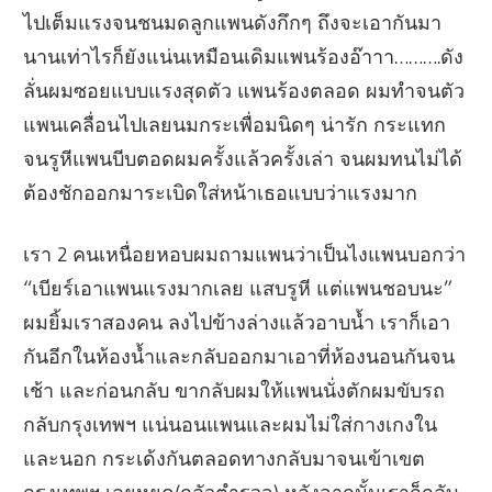
ไปเต็มแรงจนชนมดลูกแพนดังกึกๆ ถึงจะเอากันมา
นานเท่าไรก็ยังแน่นเหมือนเดิมแพนร้องอ๊าาา……….ดัง
ลั่นผมซอยแบบแรงสุดตัว แพนร้องตลอด ผมทำจนตัว
แพนเคลื่อนไปเลยนมกระเพื่อมนิดๆ น่ารัก กระแทก
จนรูหีแพนบีบตอดผมครั้งแล้วครั้งเล่า จนผมทนไม่ได้
ต้องชักออกมาระเบิดใส่หน้าเธอแบบว่าแรงมาก
เรา 2 คนเหนื่อยหอบผมถามแพนว่าเป็นไงแพนบอกว่า
“เบียร์เอาแพนแรงมากเลย แสบรูหี แต่แพนชอบนะ”
ผมยิ้มเราสองคน ลงไปข้างล่างแล้วอาบน้ำ เราก็เอา
กันอีกในห้องน้ำและกลับออกมาเอาที่ห้องนอนกันจน
เช้า และก่อนกลับ ขากลับผมให้แพนนั่งตักผมขับรถ
กลับกรุงเทพฯ แน่นอนแพนและผมไม่ใส่กางเกงใน
และนอก กระเด้งกันตลอดทางกลับมาจนเข้าเขต