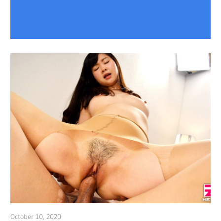
October 10, 2020
admin