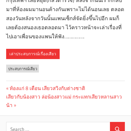
กรุงเทพฯ เลยหยุด(กลัวตำรวจ) หลังจากนั้นเราก็กลับ
มาที่ห้องผมมานอนค้างกันเพราะไม่ได้นอนเลย ตลอด
สองวันหลังจากวันนั้นแพนเซ็กส์จัดยิ่งขึ้นไปอีก ผมก็
เลยต้องสนองเธอตลอดมา ไว้คราวหน้าจะเล่าเรื่องที่
ไปเอาเพื่อนของแพนให้ฟัง…………….
เล่าประสบการณ์เรื่องเสียว
ประสบการณ์เสียว
Previous
ท้องแก่ 8 เดือน เสียวสวิงกับต่างชาติ
Post
Next
เสียวกับน้องสาว ล่อน้องสาวแม่ กระแทกเสียวหลานสาว
Post:
navigation
Post:
น้า