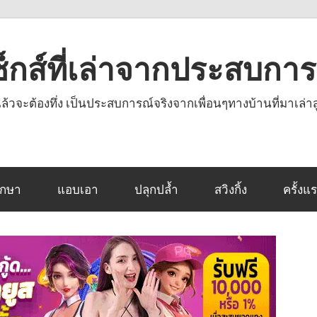
งเซ็กส์ที่เล่าจากประสบกา
านแล้วจะต้องทึ่ง เป็นประสบการณ์จริงจากเพื่อนๆทางบ้านที่มาเล่าส
ึกษา
แอบเอา
ปลุกปล้ำ
สวิงกิ้ง
ครั้งแ