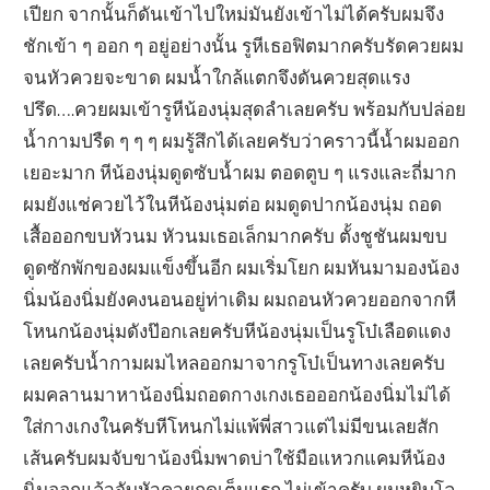
เปียก จากนั้นก็ดันเข้าไปใหม่มันยังเข้าไม่ได้ครับผมจึง
ชักเข้า ๆ ออก ๆ อยู่อย่างนั้น รูหีเธอฟิตมากครับรัดควยผม
จนหัวควยจะขาด ผมน้ำใกล้แตกจึงดันควยสุดแรง
ปรึด….ควยผมเข้ารูหีน้องนุ่มสุดลำเลยครับ พร้อมกับปล่อย
น้ำกามปรืด ๆ ๆ ๆ ผมรู้สึกได้เลยครับว่าคราวนี้น้ำผมออก
เยอะมาก หีน้องนุ่มดูดซับน้ำผม ตอดตูบ ๆ แรงและถี่มาก
ผมยังแช่ควยไว้ในหีน้องนุ่มต่อ ผมดูดปากน้องนุ่ม ถอด
เสื้อออกขบหัวนม หัวนมเธอเล็กมากครับ ตั้งชูชันผมขบ
ดูดซักพักของผมแข็งขึ้นอีก ผมเริ่มโยก ผมหันมามองน้อง
นิ่มน้องนิ่มยังคงนอนอยู่ท่าเดิม ผมถอนหัวควยออกจากหี
โหนกน้องนุ่มดังป๊อกเลยครับหีน้องนุ่มเป็นรูโบ๋เลือดแดง
เลยครับน้ำกามผมไหลออกมาจากรูโบ๋เป็นทางเลยครับ
ผมคลานมาหาน้องนิ่มถอดกางเกงเธอออกน้องนิ่มไม่ได้
ใส่กางเกงในครับหีโหนกไม่แพ้พี่สาวแต่ไม่มีขนเลยสัก
เส้นครับผมจับขาน้องนิ่มพาดบ่าใช้มือแหวกแคมหีน้อง
นิ่มออกแล้วจับหัวควยกดเต็มแรก ไม่เข้าครับ ผมหยิบโล