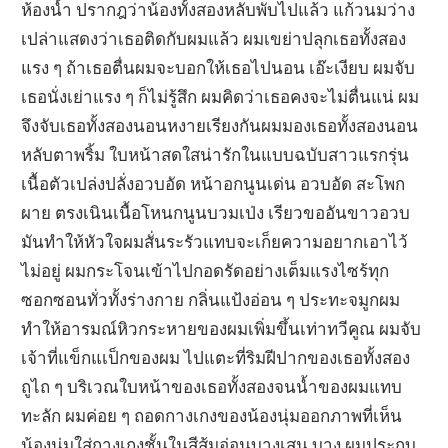
ห้องน้ำ ปรากฎว่าน้องทั้งสองหลับพับไปแล้ว แก้วนมว่าง
เปล่าแสดงว่าเธอติดกับผมแล้ว ผมเขย่าปลุกเธอทั้งสอง
แรง ๆ ถ้าเธอตื่นผมจะบอกให้เธอไปนอน เอ๊ะเงียบ ผมจับ
เธอนั่งเย่าแรง ๆ ก็ไม่รู้สึก ผมคิดว่าเธอคงจะไม่ตื่นแน่ ผม
จึงจับเธอทั้งสองนอนหงายเรียงกันผมมองเธอทั้งสองนอน
หลับตาพริ้ม ใบหน้าสดใสน่ารักในแบบฉบับสาวแรกรุ่น
เนื้อตัวเปล่งปลั่งอวบอัด หน้าอกนูนเด่น อวบอัด สะโพก
ผาย ตรงเนินเนื้อโหนกนูนบวมเป่ง เรียวขออันขาวอวบ
มันทำให้หัวใจผมสั่นระรัวแทบจะเก็ยความอยากเอาไว้
ไม่อยู่ ผมกระโจนเข้าไปกอดรัดอย่างเต็มแรงไซร้ทุก
ซอกซอนทั่วทั้งร่างกาย กลิ่นแป้งอ่อน ๆ ประทะจมูกผม
ทำให้อารมณ์หิวกระหายของผมเพิ่มขึ้นเท่าทวีคูณ ผมจับ
เจ้าที่แข็กแเป็กของผม ไปแตะที่ริมฝีปากของเธอทั้งสอง
ถูไถ ๆ บริเวณใบหน้าของเธอทั้งสองจนน้ำของผมแทบ
ทะลัก ผมค่อย ๆ ถอดกางเกงของน้องนุ่มออกภาพที่เห็น
น้องนุ่มใส่กางเกงชั้นในสีส้มอ่อนบางเสน บาง ผมประกบ