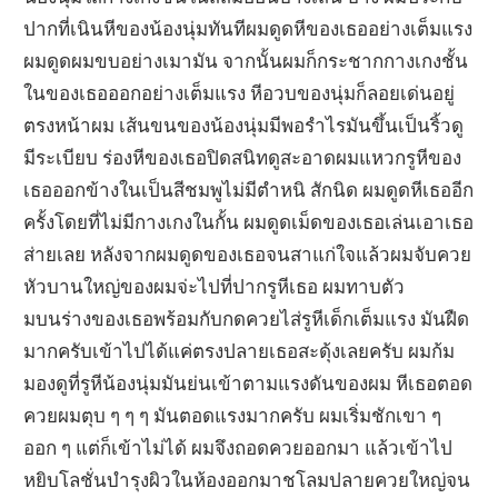
ปากที่เนินหีของน้องนุ่มทันทีผมดูดหีของเธออย่างเต็มแรง
ผมดูดผมขบอย่างเมามัน จากนั้นผมก็กระชากกางเกงชั้น
ในของเธอออกอย่างเต็มแรง หีอวบของนุ่มก็ลอยเด่นอยู่
ตรงหน้าผม เส้นขนของน้องนุ่มมีพอรำไรมันขึ้นเป็นริ้วดู
มีระเบียบ ร่องหีของเธอปิดสนิทดูสะอาดผมแหวกรูหีของ
เธอออกข้างในเป็นสีชมพูไม่มีตำหนิ สักนิด ผมดูดหีเธออีก
ครั้งโดยที่ไม่มีกางเกงในกั้น ผมดูดเม็ดของเธอเล่นเอาเธอ
ส่ายเลย หลังจากผมดูดของเธอจนสาแก่ใจแล้วผมจับควย
หัวบานใหญ่ของผมจ่ะไปที่ปากรูหีเธอ ผมทาบตัว
มบนร่างของเธอพร้อมกับกดควยไส่รูหีเด็กเต็มแรง มันฝืด
มากครับเข้าไปได้แค่ตรงปลายเธอสะดุ้งเลยครับ ผมก้ม
มองดูที่รูหีน้องนุ่มมันย่นเข้าตามแรงดันของผม หีเธอตอด
ควยผมตุบ ๆ ๆ ๆ มันตอดแรงมากครับ ผมเริ่มชักเขา ๆ
ออก ๆ แต่ก็เข้าไม่ได้ ผมจึงถอดควยออกมา แล้วเข้าไป
หยิบโลชั่นบำรุงผิวในห้องออกมาชโลมปลายควยใหญ่จน