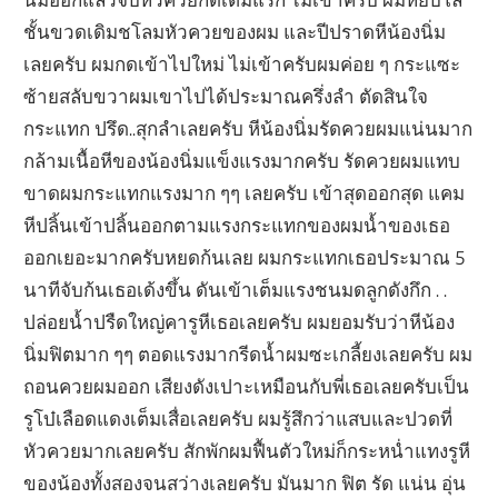
ชั้นขวดเดิมชโลมหัวควยของผม และปีปราดหีน้องนิ่ม
เลยครับ ผมกดเข้าไปใหม่ ไม่เข้าครับผมค่อย ๆ กระแซะ
ซ้ายสลับขวาผมเขาไปได้ประมาณครึ่งลำ ตัดสินใจ
กระแทก ปรึด..สุกลำเลยครับ หีน้องนิ่มรัดควยผมแน่นมาก
กล้ามเนื้อหีของน้องนิ่มแข็งแรงมากครับ รัดควยผมแทบ
ขาดผมกระแทกแรงมาก ๆๆ เลยครับ เข้าสุดออกสุด แคม
หีปลิ้นเข้าปลิ้นออกตามแรงกระแทกของผมน้ำของเธอ
ออกเยอะมากครับหยดก้นเลย ผมกระแทกเธอประมาณ 5
นาทีจับก้นเธอเด้งขึ้น ดันเข้าเต็มแรงชนมดลูกดังกึก . .
ปล่อยน้ำปรืดใหญ่คารูหีเธอเลยครับ ผมยอมรับว่าหีน้อง
นิ่มฟิตมาก ๆๆ ตอดแรงมากรีดน้ำผมซะเกลี้ยงเลยครับ ผม
ถอนควยผมออก เสียงดังเปาะเหมือนกับพี่เธอเลยครับเป็น
รูโบ๋เลือดแดงเต็มเสื่อเลยครับ ผมรู้สึกว่าแสบและปวดที่
หัวควยมากเลยครับ สักพักผมฟื้นตัวใหม่ก็กระหน่ำแทงรูหี
ของน้องทั้งสองจนสว่างเลยครับ มันมาก ฟิต รัด แน่น อุ่น