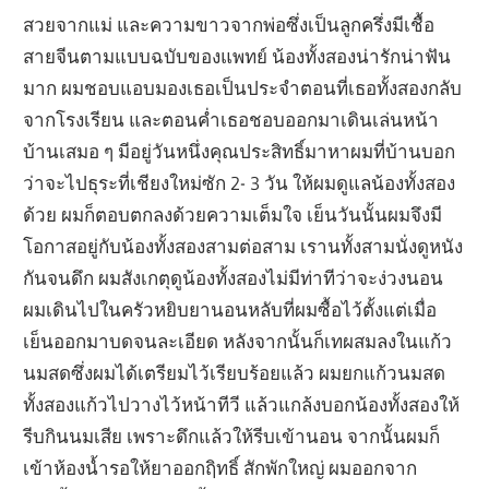
สวยจากแม่ และความขาวจากพ่อซึ่งเป็นลูกครึ่งมีเชื้อ
สายจีนตามแบบฉบับของแพทย์ น้องทั้งสองน่ารักน่าฟัน
มาก ผมชอบแอบมองเธอเป็นประจำตอนที่เธอทั้งสองกลับ
จากโรงเรียน และตอนค่ำเธอชอบออกมาเดินเล่นหน้า
บ้านเสมอ ๆ มีอยู่วันหนึ่งคุณประสิทธิ์มาหาผมที่บ้านบอก
ว่าจะไปธุระที่เชียงใหม่ซัก 2- 3 วัน ให้ผมดูแลน้องทั้งสอง
ด้วย ผมก็ตอบตกลงด้วยความเต็มใจ เย็นวันนั้นผมจึงมี
โอกาสอยู่กับน้องทั้งสองสามต่อสาม เรานทั้งสามนั่งดูหนัง
กันจนดึก ผมสังเกตุดูน้องทั้งสองไม่มีท่าทีว่าจะง่วงนอน
ผมเดินไปในครัวหยิบยานอนหลับที่ผมซื้อไว้ตั้งแต่เมื่อ
เย็นออกมาบดจนละเอียด หลังจากนั้นก็เทผสมลงในแก้ว
นมสดซึ่งผมได้เตรียมไว้เรียบร้อยแล้ว ผมยกแก้วนมสด
ทั้งสองแก้วไปวางไว้หน้าทีวี แล้วแกล้งบอกน้องทั้งสองให้
รีบกินนมเสีย เพราะดึกแล้วให้รีบเข้านอน จากนั้นผมก็
เข้าห้องน้ำรอให้ยาออกฤิทธิ์ สักพักใหญ่ ผมออกจาก